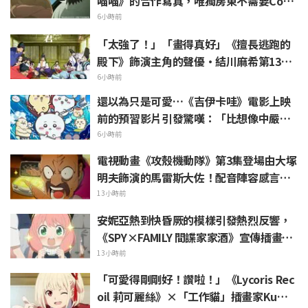
喵喵》的合作寫真，唯獨房東不需要Cosp
lay引發熱議
6小時前
「太強了！」「畫得真好」《擅長逃跑的
殿下》飾演主角的聲優·結川麻希第13集
ED插畫獲高度讚賞
6小時前
還以為只是可愛…《吉伊卡哇》電影上映
前的預習影片引發驚嘆：「比想像中嚴
苛」「講的簡直全都是勞動的事」反差感
6小時前
驚呆網友
電視動畫《攻殼機動隊》第3集登場由大塚
明夫飾演的馬雷斯大佐！配音陣容感言＆
結尾插畫公開
13小時前
安妮亞熱到快昏厥的模樣引發熱烈反響，
《SPY×FAMILY 間諜家家酒》宣傳插畫
「安妮亞、融化掉了」
13小時前
「可愛得剛剛好！讚啦！」《Lycoris Rec
oil 莉可麗絲》×「工作貓」插畫家Kuma