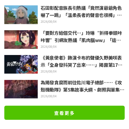
石田彰配音族長引熱議「竟然演爺爺角色
嚇了一跳」「溫柔長者的聲音也很棒」動
畫《穹廬下的魔女》第6集
2026/08/04
「要對方給個交代…」玲琳“折得拳頭咔
咔響”引網友熱議「肌肉腦ww」「這什
麼表情啦」／《我是不才惡女》第4集
2026/08/04
《黃泉使者》飾演卡布的聲優久野美咲表
示「全身發抖哭了出來……」揭露第17集
“靈魂名演出”的幕後花絮
2026/08/04
為揭發貪腐而前往佐川電子總部……《攻
殼機動隊》第5集故事大綱、劇照與單集視
覺圖公開
2026/08/04
查看更多