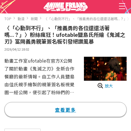
TOP
動漫
新聞
〈「心動到不行」、「推義勇的各位還還活著嗎...？」〉
〈「心動到不行」、「推義勇的各位還還活著
嗎...？」〉粉絲瘋狂！ufotable鹽島氏所繪《鬼滅之
刃》冨岡義勇親筆簽名板引發絕讚風暴
2026/04/12 18:02
動畫工作室ufotable在官方X公開
了關於動畫《鬼滅之刃》全新合作
餐廳的最新情報。由工作人員鹽島
由佳氏親手繪製的親筆簽名板視覺
放大
圖一經公開，便引起了粉絲們的高
度關注。
這次發表的是為了紀念動畫《鬼滅
查看更多
之刃》系列全篇重播的活動「Dial
ogue Collection DINING 〜收集台