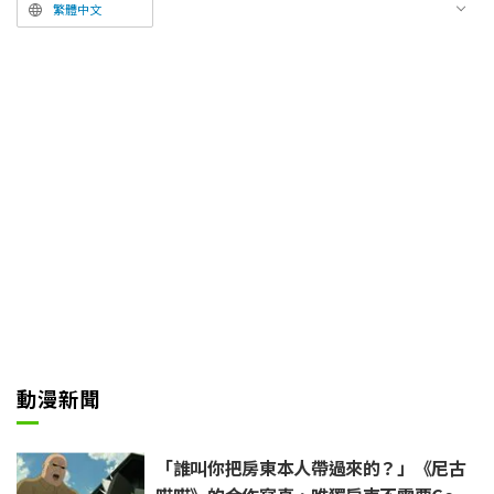
詞的餐廳〜」所提供的「隨機抽
繁體中文
獎」獎品。作為ufotable工作人員
親筆簽名板的介紹，公開了描繪冨
岡義勇（CV：櫻井孝宏）的傾力
之作。
動漫新聞
「誰叫你把房東本人帶過來的？」《尼古