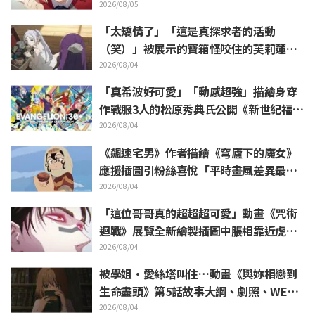
mine合作消息公開 引發「讚啦！」熱烈
2026/08/05
迴響
「太矯情了」「這是真探求者的活動
（笑）」被展示的寶箱怪咬住的芙莉蓮玩
偶引來大量吐槽《葬送的芙莉蓮》
2026/08/04
「真希波好可愛」「動感超強」描繪身穿
作戰服3人的松原秀典氏公開《新世紀福音
戰士》美麗手繪插圖引發反響
2026/08/04
《飆速宅男》作者描繪《穹廬下的魔女》
應援插圖引粉絲喜悅「平時畫風差異最大
的人畫出來就是這樣」
2026/08/04
「這位哥哥真的超超超可愛」動畫《咒術
迴戰》展覽全新繪製插圖中脹相靠近虎杖
悠仁 粉絲無比喜悅
2026/08/04
被學姐·愛絲塔叫住…動畫《與妳相戀到
生命盡頭》第5話故事大綱、劇照、WEB
預告、單集海報公開
2026/08/04