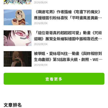
戰士》美麗手繪插圖引發反響
2026/08/04
《飆速宅男》作者描繪《穹廬下的魔女》
應援插圖引粉絲喜悅「平時畫風差異最大
的人畫出來就是這樣」
2026/08/04
「這位哥哥真的超超超可愛」動畫《咒術
迴戰》展覽全新繪製插圖中脹相靠近虎杖
悠仁 粉絲無比喜悅
2026/08/04
被學姐·愛絲塔叫住…動畫《與妳相戀到
生命盡頭》第5話故事大綱、劇照、WEB
預告、單集海報公開
2026/08/04
查看更多
文章排名