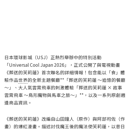
日本環球影城（USJ）正熱烈舉辦中的特別活動
「Universal Cool Japan 2026」，正式公開了與電視動畫
《葬送的芙莉蓮》首次聯名的詳細情報！包含能以「食」體
驗作品
世界
的全新主題餐廳**「葬送的芙莉蓮 ～追憶的餐廳
～」、大人氣雲霄飛車的刺激體驗「葬送的芙莉蓮 × 故事
雲霄飛車 ～鳥形魔物與馬車之旅～」**，以及一系列原創週
邊商品資訊。
《葬送的芙莉蓮》改編自山田鐘人（原作）與阿部司佐（作
畫）的爆紅漫畫。描述討伐魔王後的魔法使芙莉蓮，以昔日