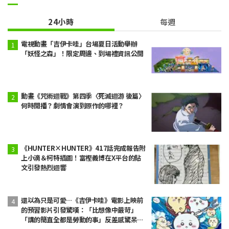
24小時
每週
電視動畫「吉伊卡哇」台場夏日活動舉辦
「妖怪之森」！限定周邊、到場禮資訊公開
動畫《咒術迴戰》第四季〈死滅迴游 後篇〉
何時開播？劇情會演到原作的哪裡？
《HUNTER×HUNTER》417話完成報告附
上小滴＆柯特插圖！富樫義博在X平台的貼
文引發熱烈迴響
還以為只是可愛…《吉伊卡哇》電影上映前
的預習影片引發驚嘆：「比想像中嚴苛」
「講的簡直全都是勞動的事」反差感驚呆網