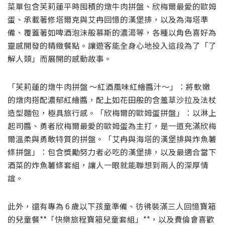
菜單包含芙莉蓮平時囤積的燉牛肉拼盤、欣梅爾最愛的歐姆
蛋、承載著修塔爾克與艾冉回憶的漢堡排，以及為海塔準
備、覆蓋著如啤酒泡沬般慕斯的濃湯等，各種以角色喜好為
靈感開發的精緻餐點。讓遊客能全身心地投入這段為了「了
解人類」而展開的感動故事。
「芙莉蓮的燉牛肉拼盤 ～紅酒風味紅繪醬汁～」：將軟嫩
的燉肉搭配濃郁紅繪醬，配上如花田般的含羞草沙拉及法杖
造型麵包，極具旅行感。「欣梅爾的歐姆蛋拼盤」：以淋上
起司醬、勇者欣梅爾最愛的歐姆蛋為主打，是一道充滿欣梅
爾溫柔與勇敢特質的拼盤。「艾冉與海塔的漢堡排與炸魚薯
條拼盤」：包含獎勵努力者必吃的漢堡排，以及最適合當下
酒菜的炸魚薯條套組，讓人一眼就能聯想到兩人的深厚情
誼。
此外，還有專為 6 歲以下孩童準備、彷彿裝滿三人回憶寶箱
的兒童餐**「快樂旅程寶箱兒童套組」**，以及費倫會喜歡