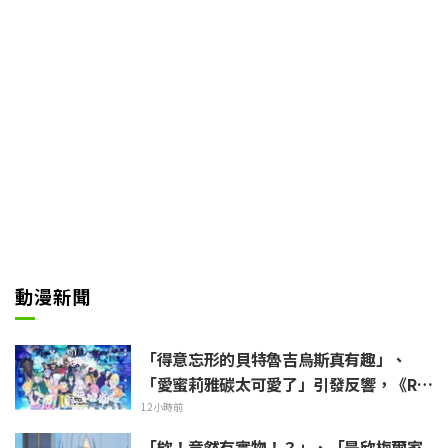
ter
動漫新聞
「得意忘形的貝特魯吉烏斯真有趣」、
「愛蜜莉雅碳太可愛了」引發反響，《Re:
Zero》動畫10周年紀念活動視覺圖解禁
12小時前
「欸！竟然有實物！？」、「是欣梅爾家