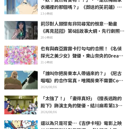
衣櫃裡的那個嗎？」《葬送的芙莉蓮》第1
集登場的「暗黑龍的角」公開引發粉絲驚
13小時前
愕
莉莎對人類懷有非同尋常的恨意…動畫
《再見菈菈》第6話故事大綱・先行劇照公
開
20小時前
也有與森亞露露卡打勾勾的合照！《名偵
探光之美少女》聲優・東山奈央的Dream
Stage觀覧報告引發「是奥祕·暗影天使
21小時前
啊」的反響
「誰叫你把房東本人帶過來的？」《尼古
喵喵》的合作寫真，唯獨房東不需要Cosp
lay引發熱議
2026/08/06
「太強了！」「畫得真好」《擅長逃跑的
殿下》飾演主角的聲優·結川麻希第13集
ED插畫獲高度讚賞
2026/08/06
還以為只是可愛…《吉伊卡哇》電影上映