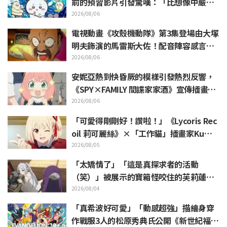
前的預習影片引發驚嘆：「比想像中嚴
苛」「講的簡直全都是勞動的事」反差感
2026/08/06
驚呆網友
電視動畫《攻殼機動隊》第3集登場由大塚
明夫飾演的馬雷斯大佐！配音陣容感言＆
結尾插畫公開
2026/08/06
安妮亞熱到快昏厥的模樣引發熱烈反響，
《SPY×FAMILY 間諜家家酒》宣傳插畫
「安妮亞、融化掉了」
2026/08/06
「可愛得剛剛好！讚啦！」《Lycoris Rec
oil 莉可麗絲》×「工作貓」插畫家Kuma
mine合作消息公開 引發「讚啦！」熱烈
2026/08/05
迴響
「太矯情了」「這是真探求者的活動
（笑）」被展示的寶箱怪咬住的芙莉蓮玩
偶引來大量吐槽《葬送的芙莉蓮》
2026/08/04
「真希波好可愛」「動感超強」描繪身穿
作戰服3人的松原秀典氏公開《新世紀福音