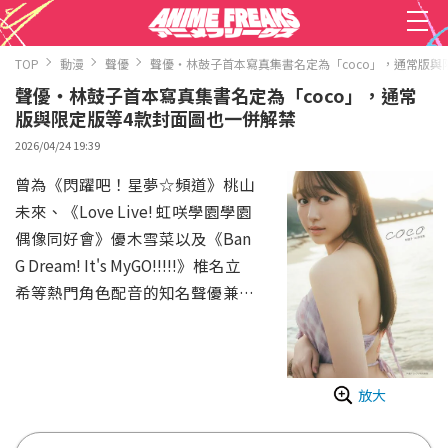
TOP
動漫
聲優
聲優・林鼓子首本寫真集書名定為「coco」，通常版與
聲優・林鼓子首本寫真集書名定為「coco」，通常
版與限定版等4款封面圖也一併解禁
2026/04/24 19:39
曾為《閃躍吧！星夢☆頻道》桃山
未來、《Love Live! 虹咲學園學園
偶像同好會》優木雪菜以及《Ban
G Dream! It's MyGO!!!!!》椎名立
希等熱門角色配音的知名聲優兼演
員・林鼓子，其首本個人寫真集將
於5月15日（五）正式發售。
本作在先行預覽圖公開後隨即引發
放大
熱烈迴響，infosquare 附帶活動參
加資格的「三冊套裝組」更是瞬間