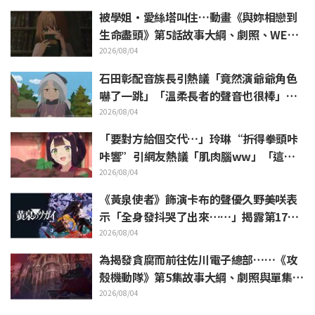
被學姐·愛絲塔叫住…動畫《與妳相戀到
生命盡頭》第5話故事大綱、劇照、WEB
預告、單集海報公開
2026/08/04
石田彰配音族長引熱議「竟然演爺爺角色
嚇了一跳」「溫柔長者的聲音也很棒」動
畫《穹廬下的魔女》第6集
2026/08/04
「要對方給個交代…」玲琳“折得拳頭咔
咔響”引網友熱議「肌肉腦ww」「這什
麼表情啦」／《我是不才惡女》第4集
2026/08/04
《黃泉使者》飾演卡布的聲優久野美咲表
示「全身發抖哭了出來……」揭露第17集
“靈魂名演出”的幕後花絮
2026/08/04
為揭發貪腐而前往佐川電子總部……《攻
殼機動隊》第5集故事大綱、劇照與單集視
覺圖公開
2026/08/04