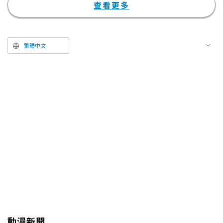
完售，官方也因此緊急決定追加活
查看更多
動場次，足見其極高的關注度。而
眾所期待的寫真集書名，也在此正
式揭曉。
繁體中文
動漫新聞