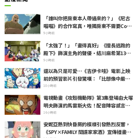
「誰叫你把房東本人帶過來的？」《尼古
喵喵》的合作寫真，唯獨房東不需要Cosp
lay引發熱議
9小時前
「太強了！」「畫得真好」《擅長逃跑的
殿下》飾演主角的聲優·結川麻希第13集
ED插畫獲高度讚賞
9小時前
還以為只是可愛…《吉伊卡哇》電影上映
前的預習影片引發驚嘆：「比想像中嚴
苛」「講的簡直全都是勞動的事」反差感
10小時前
驚呆網友
電視動畫《攻殼機動隊》第3集登場由大塚
明夫飾演的馬雷斯大佐！配音陣容感言＆
結尾插畫公開
16小時前
安妮亞熱到快昏厥的模樣引發熱烈反響，
《SPY×FAMILY 間諜家家酒》宣傳插畫