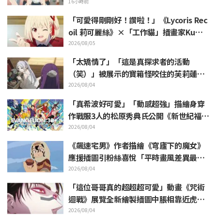
「安妮亞、融化掉了」
16小時前
「可愛得剛剛好！讚啦！」《Lycoris Rec
oil 莉可麗絲》×「工作貓」插畫家Kuma
mine合作消息公開 引發「讚啦！」熱烈
2026/08/05
迴響
「太矯情了」「這是真探求者的活動
（笑）」被展示的寶箱怪咬住的芙莉蓮玩
偶引來大量吐槽《葬送的芙莉蓮》
2026/08/04
「真希波好可愛」「動感超強」描繪身穿
作戰服3人的松原秀典氏公開《新世紀福音
戰士》美麗手繪插圖引發反響
2026/08/04
《飆速宅男》作者描繪《穹廬下的魔女》
應援插圖引粉絲喜悅「平時畫風差異最大
的人畫出來就是這樣」
2026/08/04
「這位哥哥真的超超超可愛」動畫《咒術
迴戰》展覽全新繪製插圖中脹相靠近虎杖
悠仁 粉絲無比喜悅
2026/08/04