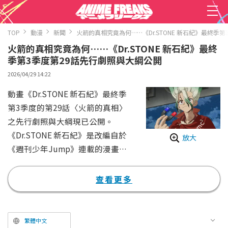
TOP
動漫
新聞
火箭的真相究竟為何……《Dr.STONE 新石紀》最終季
火箭的真相究竟為何……《Dr.STONE 新石紀》最終
季第3季度第29話先行劇照與大綱公開
2026/04/29 14:22
動畫《Dr.STONE 新石紀》最終季
第3季度的第29話〈火箭的真相〉
之先行劇照與大綱現已公開。
《Dr.STONE 新石紀》是改編自於
放大
《週刊少年Jump》連載的漫畫
（原作：稻垣理一郎、作畫：Boic
hi）的動畫系列。描述擁有超人頭
查看更多
腦的科學少年・千空（CV.小林裕
介），在石化的世界中憑藉科學力
量挑戰各種難關的冒險故事。從2
繁體中文