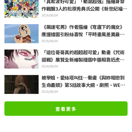
「真希波好可愛」「動感超強」描繪身穿
作戰服3人的松原秀典氏公開《新世紀福音
戰士》美麗手繪插圖引發反響
2026/08/04
《飆速宅男》作者描繪《穹廬下的魔女》
應援插圖引粉絲喜悅「平時畫風差異最大
的人畫出來就是這樣」
2026/08/04
「這位哥哥真的超超超可愛」動畫《咒術
迴戰》展覽全新繪製插圖中脹相靠近虎杖
悠仁 粉絲無比喜悅
2026/08/04
被學姐·愛絲塔叫住…動畫《與妳相戀到
生命盡頭》第5話故事大綱、劇照、WEB
預告、單集海報公開
2026/08/04
查看更多