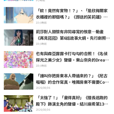
Zero》動畫10周年紀念活動視覺圖解禁
9小時前
「欸！竟然有實物！？」、「是欣梅爾家
衣櫃裡的那個嗎？」《葬送的芙莉蓮》第1
集登場的「暗黑龍的角」公開引發粉絲驚
10小時前
愕
莉莎對人類懷有非同尋常的恨意…動畫
《再見菈菈》第6話故事大綱・先行劇照公
開
18小時前
也有與森亞露露卡打勾勾的合照！《名偵
探光之美少女》聲優・東山奈央的Dream
Stage觀覧報告引發「是奥祕·暗影天使
18小時前
啊」的反響
「誰叫你把房東本人帶過來的？」《尼古
喵喵》的合作寫真，唯獨房東不需要Cosp
lay引發熱議
2026/08/06
「太強了！」「畫得真好」《擅長逃跑的
殿下》飾演主角的聲優·結川麻希第13集
ED插畫獲高度讚賞
2026/08/06