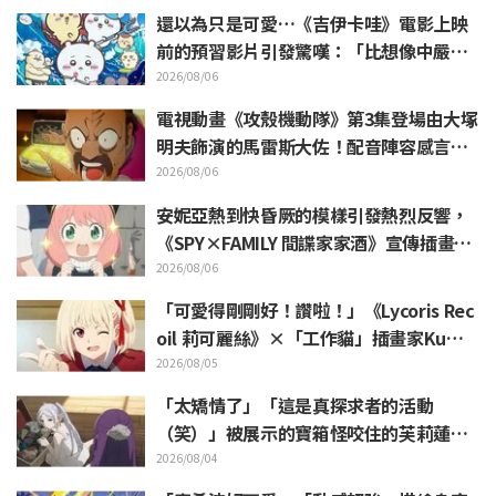
還以為只是可愛…《吉伊卡哇》電影上映
前的預習影片引發驚嘆：「比想像中嚴
苛」「講的簡直全都是勞動的事」反差感
2026/08/06
驚呆網友
電視動畫《攻殼機動隊》第3集登場由大塚
明夫飾演的馬雷斯大佐！配音陣容感言＆
結尾插畫公開
2026/08/06
安妮亞熱到快昏厥的模樣引發熱烈反響，
《SPY×FAMILY 間諜家家酒》宣傳插畫
「安妮亞、融化掉了」
2026/08/06
「可愛得剛剛好！讚啦！」《Lycoris Rec
oil 莉可麗絲》×「工作貓」插畫家Kuma
mine合作消息公開 引發「讚啦！」熱烈
2026/08/05
迴響
「太矯情了」「這是真探求者的活動
（笑）」被展示的寶箱怪咬住的芙莉蓮玩
偶引來大量吐槽《葬送的芙莉蓮》
2026/08/04