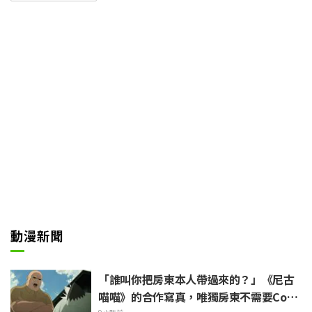
死後時間會倒流的「死亡回歸」能
力，為了守護重要的人們而勇於面
對殘酷命運的身影。
交織著絕望與希望的沉重劇情，以
及個性豐富的角色群所演繹的群像
劇獲得了極高評價。自 2016 年 4
月 TV 動畫化以來，已推出多部續
作與 OVA 作品。作為擁有全球人
氣的異世界奇幻經典，持續吸引著
眾多粉絲。
動漫新聞
「誰叫你把房東本人帶過來的？」《尼古
喵喵》的合作寫真，唯獨房東不需要Cosp