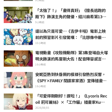
lay引發熱議
9小時前
「太強了！」「畫得真好」《擅長逃跑的
殿下》飾演主角的聲優·結川麻希第13集
ED插畫獲高度讚賞
9小時前
還以為只是可愛…《吉伊卡哇》電影上映
前的預習影片引發驚嘆：「比想像中嚴
苛」「講的簡直全都是勞動的事」反差感
10小時前
驚呆網友
電視動畫《攻殼機動隊》第3集登場由大塚
明夫飾演的馬雷斯大佐！配音陣容感言＆
結尾插畫公開
16小時前
安妮亞熱到快昏厥的模樣引發熱烈反響，
《SPY×FAMILY 間諜家家酒》宣傳插畫
「安妮亞、融化掉了」
16小時前
「可愛得剛剛好！讚啦！」《Lycoris Rec
oil 莉可麗絲》×「工作貓」插畫家Kuma
mine合作消息公開 引發「讚啦！」熱烈
2026/08/05