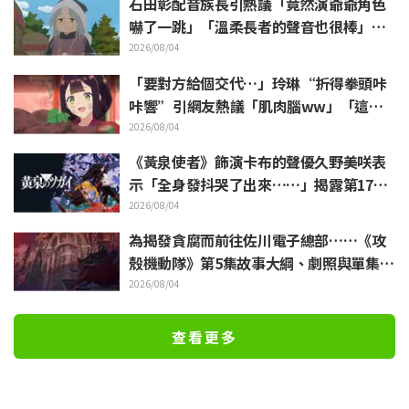
石田彰配音族長引熱議「竟然演爺爺角色
嚇了一跳」「溫柔長者的聲音也很棒」動
畫《穹廬下的魔女》第6集
2026/08/04
「要對方給個交代…」玲琳“折得拳頭咔
咔響”引網友熱議「肌肉腦ww」「這什
麼表情啦」／《我是不才惡女》第4集
2026/08/04
《黃泉使者》飾演卡布的聲優久野美咲表
示「全身發抖哭了出來……」揭露第17集
“靈魂名演出”的幕後花絮
2026/08/04
為揭發貪腐而前往佐川電子總部……《攻
殼機動隊》第5集故事大綱、劇照與單集視
覺圖公開
2026/08/04
查看更多