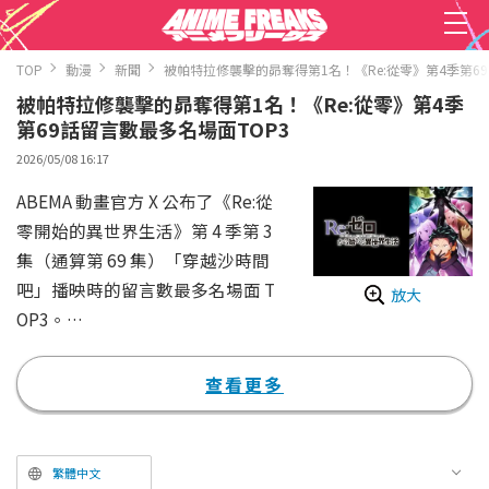
TOP
動漫
新聞
被帕特拉修襲擊的昴奪得第1名！《Re:從零》第4季第69
被帕特拉修襲擊的昴奪得第1名！《Re:從零》第4季
第69話留言數最多名場面TOP3
2026/05/08 16:17
ABEMA 動畫官方 X 公布了《Re:從
零開始的異世界生活》第 4 季第 3
集（通算第 69 集）「穿越沙時間
吧」播映時的留言數最多名場面 T
放大
OP3。
《Re:從零開始的異世界生活》是
由長月達平所著、全世界系列累計
查看更多
發行量（含電子版）已突破 1300
萬部的小說改編而成。故事描述被
召喚至異世界的主角菜月昴，利用
繁體中文