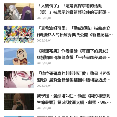
迴響
「太矯情了」「這是真探求者的活動
（笑）」被展示的寶箱怪咬住的芙莉蓮玩
偶引來大量吐槽《葬送的芙莉蓮》
2026/08/04
「真希波好可愛」「動感超強」描繪身穿
作戰服3人的松原秀典氏公開《新世紀福音
戰士》美麗手繪插圖引發反響
2026/08/04
《飆速宅男》作者描繪《穹廬下的魔女》
應援插圖引粉絲喜悅「平時畫風差異最大
的人畫出來就是這樣」
2026/08/04
「這位哥哥真的超超超可愛」動畫《咒術
迴戰》展覽全新繪製插圖中脹相靠近虎杖
悠仁 粉絲無比喜悅
2026/08/04
被學姐·愛絲塔叫住…動畫《與妳相戀到
生命盡頭》第5話故事大綱、劇照、WEB
預告、單集海報公開
2026/08/04