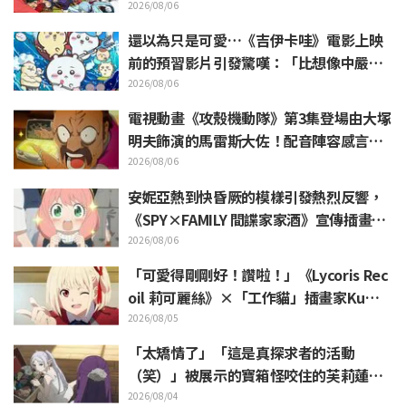
ED插畫獲高度讚賞
2026/08/06
還以為只是可愛…《吉伊卡哇》電影上映
前的預習影片引發驚嘆：「比想像中嚴
苛」「講的簡直全都是勞動的事」反差感
2026/08/06
驚呆網友
電視動畫《攻殼機動隊》第3集登場由大塚
明夫飾演的馬雷斯大佐！配音陣容感言＆
結尾插畫公開
2026/08/06
安妮亞熱到快昏厥的模樣引發熱烈反響，
《SPY×FAMILY 間諜家家酒》宣傳插畫
「安妮亞、融化掉了」
2026/08/06
「可愛得剛剛好！讚啦！」《Lycoris Rec
oil 莉可麗絲》×「工作貓」插畫家Kuma
mine合作消息公開 引發「讚啦！」熱烈
2026/08/05
迴響
「太矯情了」「這是真探求者的活動
（笑）」被展示的寶箱怪咬住的芙莉蓮玩
偶引來大量吐槽《葬送的芙莉蓮》
2026/08/04