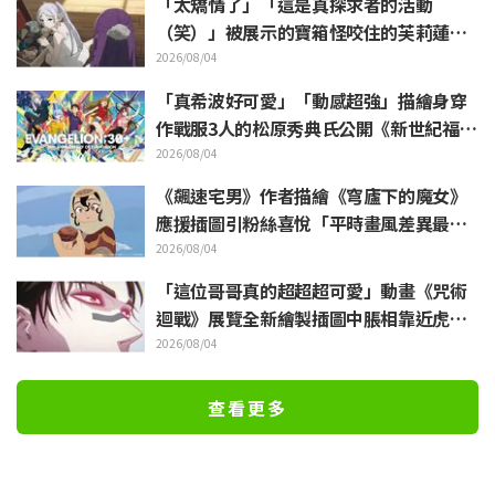
「太矯情了」「這是真探求者的活動
（笑）」被展示的寶箱怪咬住的芙莉蓮玩
偶引來大量吐槽《葬送的芙莉蓮》
2026/08/04
「真希波好可愛」「動感超強」描繪身穿
作戰服3人的松原秀典氏公開《新世紀福音
戰士》美麗手繪插圖引發反響
2026/08/04
《飆速宅男》作者描繪《穹廬下的魔女》
應援插圖引粉絲喜悅「平時畫風差異最大
的人畫出來就是這樣」
2026/08/04
「這位哥哥真的超超超可愛」動畫《咒術
迴戰》展覽全新繪製插圖中脹相靠近虎杖
悠仁 粉絲無比喜悅
2026/08/04
查看更多