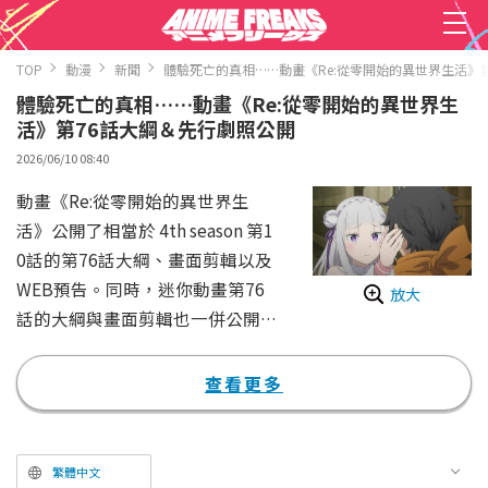
TOP
動漫
新聞
體驗死亡的真相……動畫《Re:從零開始的異世界生活》
體驗死亡的真相……動畫《Re:從零開始的異世界生
活》第76話大綱＆先行劇照公開
2026/06/10 08:40
動畫《Re:從零開始的異世界生
活》公開了相當於 4th season 第1
0話的第76話大綱、畫面剪輯以及
WEB預告。同時，迷你動畫第76
放大
話的大綱與畫面剪輯也一併公開。
動畫《Re:從零開始的異世界生
活》（通稱「Re:Zero」）系列，
查看更多
是由全世界系列累計發行量突破1
600萬冊（含電子書）的熱門小說
（原作：長月達平／插畫：大塚真
繁體中文