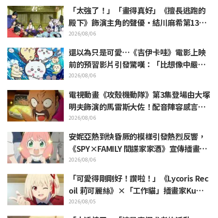
「太強了！」「畫得真好」《擅長逃跑的
殿下》飾演主角的聲優·結川麻希第13集
ED插畫獲高度讚賞
2026/08/06
還以為只是可愛…《吉伊卡哇》電影上映
前的預習影片引發驚嘆：「比想像中嚴
苛」「講的簡直全都是勞動的事」反差感
2026/08/06
驚呆網友
電視動畫《攻殼機動隊》第3集登場由大塚
明夫飾演的馬雷斯大佐！配音陣容感言＆
結尾插畫公開
2026/08/06
安妮亞熱到快昏厥的模樣引發熱烈反響，
《SPY×FAMILY 間諜家家酒》宣傳插畫
「安妮亞、融化掉了」
2026/08/06
「可愛得剛剛好！讚啦！」《Lycoris Rec
oil 莉可麗絲》×「工作貓」插畫家Kuma
mine合作消息公開 引發「讚啦！」熱烈
2026/08/05
迴響