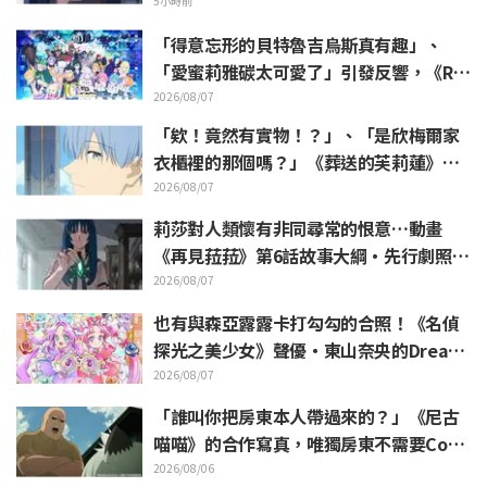
故事大綱與劇照公開
5小時前
「得意忘形的貝特魯吉烏斯真有趣」、
「愛蜜莉雅碳太可愛了」引發反響，《Re:
Zero》動畫10周年紀念活動視覺圖解禁
2026/08/07
「欸！竟然有實物！？」、「是欣梅爾家
衣櫃裡的那個嗎？」《葬送的芙莉蓮》第1
集登場的「暗黑龍的角」公開引發粉絲驚
2026/08/07
愕
莉莎對人類懷有非同尋常的恨意…動畫
《再見菈菈》第6話故事大綱・先行劇照公
開
2026/08/07
也有與森亞露露卡打勾勾的合照！《名偵
探光之美少女》聲優・東山奈央的Dream
Stage觀覧報告引發「是奥祕·暗影天使
2026/08/07
啊」的反響
「誰叫你把房東本人帶過來的？」《尼古
喵喵》的合作寫真，唯獨房東不需要Cosp
lay引發熱議
2026/08/06