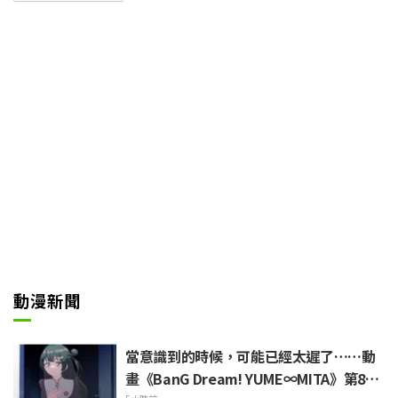
一郎）改編而成。這是一部描述突
然迷失到異世界的菜月昴（CV：
小林裕介），一邊使用死後讓時間
倒流的「死亡回歸」能力，一邊挺
身面對殘酷命運的黑暗奇幻故事。
動漫新聞
當意識到的時候，可能已經太遲了……動
畫《BanG Dream! YUME∞MITA》第8集