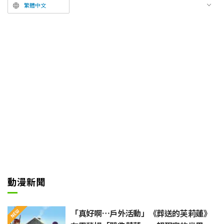
子。此外，也附上YouTube連結通
繁體中文
知了最新消息，包含自7月2日起
將於日本全國9家電視台陸續開
播，並確定在各大平台進行上架串
流。
動漫新聞
「真好啊…戶外活動」《葬送的芙莉蓮》