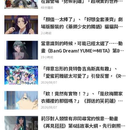
在露營場「劈柴莉蓮」，超現實的世界觀
引發「每天都很充實呢」的反響
48分鐘前
「顏值…太棒了」、「好想全套湊齊」劇
場版服裝的《藥師少女的獨語》貓貓與壬
氏化身精緻模型立體化
2小時前
當意識到的時候，可能已經太遲了……動
畫《BanG Dream! YUME∞MITA》第8集
故事大綱與劇照公開
19小時前
「得意忘形的貝特魯吉烏斯真有趣」、
「愛蜜莉雅碳太可愛了」引發反響，《Re:
Zero》動畫10周年紀念活動視覺圖解禁
2026/08/07
「欸！竟然有實物！？」、「是欣梅爾家
衣櫃裡的那個嗎？」《葬送的芙莉蓮》第1
集登場的「暗黑龍的角」公開引發粉絲驚
2026/08/07
愕
莉莎對人類懷有非同尋常的恨意…動畫
《再見菈菈》第6話故事大綱・先行劇照公