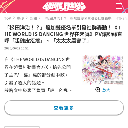
TOP
動漫
新聞
「松田洋治！？」追加聲優名單引發社群轟動！《THE WO
「松田洋治！？」追加聲優名單引發社群轟動！《T
HE WORLD IS DANCING 世界在起舞》PV讓粉絲直
呼「起雞皮疙瘩」、「太太太厲害了」
2026/06/12 15:51
自《THE WORLD IS DANCING 世
界在起舞》動畫官方X，搶先公開
了主PV「謠」篇的部分劇中歌，
引發了極大的話題。
放大
該貼文中發表了負責「謠」的鬼夜
叉（CV：花守由美里）與增次郎
（CV：朴璐美）的歌聲。同時也
查看更多
公布了追加聲優名單，確定由松田
洋治飾演犬王、澤城美雪飾演白拍