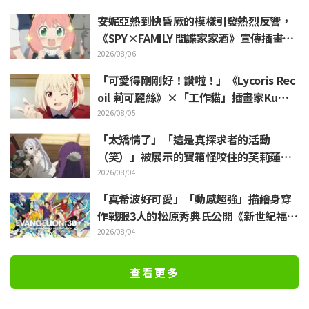
安妮亞熱到快昏厥的模樣引發熱烈反響，
《SPY×FAMILY 間諜家家酒》宣傳插畫
「安妮亞、融化掉了」
2026/08/06
「可愛得剛剛好！讚啦！」《Lycoris Rec
oil 莉可麗絲》×「工作貓」插畫家Kuma
mine合作消息公開 引發「讚啦！」熱烈
2026/08/05
迴響
「太矯情了」「這是真探求者的活動
（笑）」被展示的寶箱怪咬住的芙莉蓮玩
偶引來大量吐槽《葬送的芙莉蓮》
2026/08/04
「真希波好可愛」「動感超強」描繪身穿
作戰服3人的松原秀典氏公開《新世紀福音
戰士》美麗手繪插圖引發反響
2026/08/04
查看更多