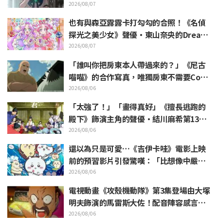
開
2026/08/07
也有與森亞露露卡打勾勾的合照！《名偵
探光之美少女》聲優・東山奈央的Dream
Stage觀覧報告引發「是奥祕·暗影天使
2026/08/07
啊」的反響
「誰叫你把房東本人帶過來的？」《尼古
喵喵》的合作寫真，唯獨房東不需要Cosp
lay引發熱議
2026/08/06
「太強了！」「畫得真好」《擅長逃跑的
殿下》飾演主角的聲優·結川麻希第13集
ED插畫獲高度讚賞
2026/08/06
還以為只是可愛…《吉伊卡哇》電影上映
前的預習影片引發驚嘆：「比想像中嚴
苛」「講的簡直全都是勞動的事」反差感
2026/08/06
驚呆網友
電視動畫《攻殼機動隊》第3集登場由大塚
明夫飾演的馬雷斯大佐！配音陣容感言＆
結尾插畫公開
2026/08/06