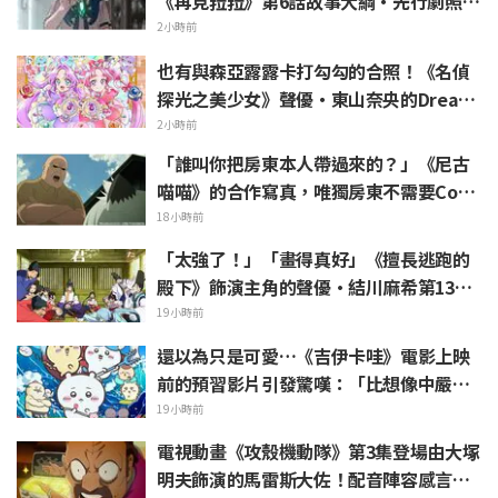
《再見菈菈》第6話故事大綱・先行劇照公
開
2小時前
也有與森亞露露卡打勾勾的合照！《名偵
探光之美少女》聲優・東山奈央的Dream
Stage觀覧報告引發「是奥祕·暗影天使
2小時前
啊」的反響
「誰叫你把房東本人帶過來的？」《尼古
喵喵》的合作寫真，唯獨房東不需要Cosp
lay引發熱議
18小時前
「太強了！」「畫得真好」《擅長逃跑的
殿下》飾演主角的聲優·結川麻希第13集
ED插畫獲高度讚賞
19小時前
還以為只是可愛…《吉伊卡哇》電影上映
前的預習影片引發驚嘆：「比想像中嚴
苛」「講的簡直全都是勞動的事」反差感
19小時前
驚呆網友
電視動畫《攻殼機動隊》第3集登場由大塚
明夫飾演的馬雷斯大佐！配音陣容感言＆