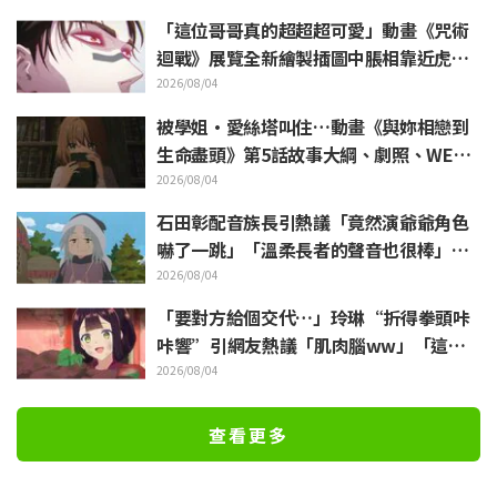
「這位哥哥真的超超超可愛」動畫《咒術
迴戰》展覽全新繪製插圖中脹相靠近虎杖
悠仁 粉絲無比喜悅
2026/08/04
被學姐·愛絲塔叫住…動畫《與妳相戀到
生命盡頭》第5話故事大綱、劇照、WEB
預告、單集海報公開
2026/08/04
石田彰配音族長引熱議「竟然演爺爺角色
嚇了一跳」「溫柔長者的聲音也很棒」動
畫《穹廬下的魔女》第6集
2026/08/04
「要對方給個交代…」玲琳“折得拳頭咔
咔響”引網友熱議「肌肉腦ww」「這什
麼表情啦」／《我是不才惡女》第4集
2026/08/04
查看更多