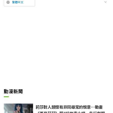
邊顫抖著身體擺出姿勢一邊說：
繁體中文
「好喔。不見了不見了……、香蕉
好興奮～！」。SUNSUN對此放
聲大笑，並無數次重複要求。結果
不知不覺間時間已經到了晚
上……。儘管ZONZON已經筋疲力
盡，SUNSUN卻依然笑個不停，
不斷重複著「再來一次」的要求。
動漫新聞
莉莎對人類懷有非同尋常的恨意…動畫