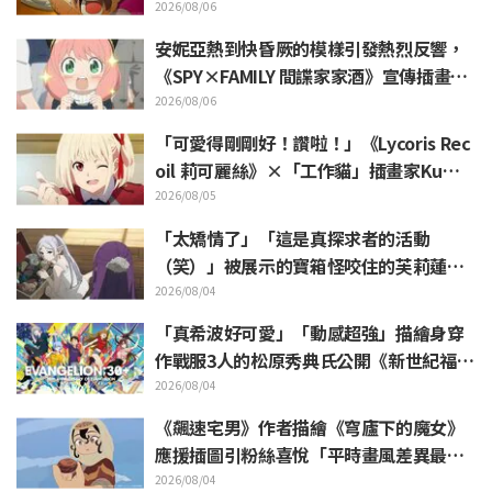
結尾插畫公開
2026/08/06
安妮亞熱到快昏厥的模樣引發熱烈反響，
《SPY×FAMILY 間諜家家酒》宣傳插畫
「安妮亞、融化掉了」
2026/08/06
「可愛得剛剛好！讚啦！」《Lycoris Rec
oil 莉可麗絲》×「工作貓」插畫家Kuma
mine合作消息公開 引發「讚啦！」熱烈
2026/08/05
迴響
「太矯情了」「這是真探求者的活動
（笑）」被展示的寶箱怪咬住的芙莉蓮玩
偶引來大量吐槽《葬送的芙莉蓮》
2026/08/04
「真希波好可愛」「動感超強」描繪身穿
作戰服3人的松原秀典氏公開《新世紀福音
戰士》美麗手繪插圖引發反響
2026/08/04
《飆速宅男》作者描繪《穹廬下的魔女》
應援插圖引粉絲喜悅「平時畫風差異最大
的人畫出來就是這樣」
2026/08/04