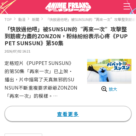
TOP
動漫
新聞
「快放過他吧」被SUNSUN的“再來一次”攻擊整到筋疲力盡
「快放過他吧」被SUNSUN的“再來一次”攻擊整
到筋疲力盡的ZONZON，粉絲紛紛表示心疼《PUP
PET SUNSUN》第50集
2026/07/02 16:21
定格短片《PUPPET SUNSUN》
的第50集「再來一次」已上架・
播出，片中描寫了天真無邪的SU
NSUN不斷重複要求爺爺ZONZON
放大
「再來一次」的模樣。
節目一開場便是SUNSUN「啊哈
哈哈哈」大笑的場景。當他興高采
查看更多
烈地要求ZONZON「再來一次、
再做一次嘛」時，ZONZON便一