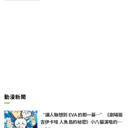
方則擺放著一隻芙莉蓮的玩偶。這
隻娃娃經過了Q版化設計，眼睛瞇
成一條橫線，展現出其獨特的逗趣
表情。
《葬送的芙莉蓮》是由山田鐘人老
師（原作）與阿部司佐老師（作
畫）所創作的奇幻漫畫。故事描繪
了曾打倒魔王的勇者一行人當中的
魔法使——長壽的精靈芙莉蓮，以
昔日夥伴的離世為契機，踏上了
“了解人類之旅”的身影。
動漫新聞
“讓人聯想到 EVA 的那一幕…”《劇場版
吉伊卡哇 人魚島的秘密》小八貓演唱的不