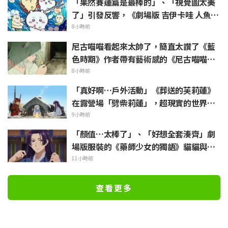
「果然賽蓮篇是最棒的」、「視覺圖太美
了」引發反響，《劇場版 吉伊卡哇 人魚島
的秘密》於今日7月24日上映
8小時前
尼古喵喵看起來太帥了，簡直太讚了《藍
色時期》作者帶有藝術感的《尼古喵喵》
插畫引發「搞不好藝大真的會有人長這
8小時前
樣」
「真好啊…戶外活動」《葬送的芙莉蓮》
在露營場「劈柴莉蓮」，超現實的世界觀
引發「每天都很充實呢」的反響
9小時前
「顏值…太棒了」、「好想全套湊齊」劇
場版服裝的《藥師少女的獨語》貓貓與壬
氏化身精緻模型立體化
11小時前
查看更多