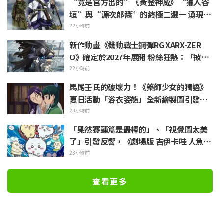
“竟是官方出的”《黃金神威》“獵人谷
垣”與“源次郎醬”的終極二選一 湧現
「兩個都喜歡」的熱烈聲浪
22小時前
新作動畫《機動戰士鋼彈RG XARX-ZER
O》確定於2027年展開 粉絲狂熱：「披風
加上像野獸般的手臂！！」「主角機相當
22小時前
帥氣」
馬尾壬氏的破壞力！《藥師少女的獨語》
夏日活動「浴衣姿態」全新繪製圖引發
「心臟真的受不了一誰來救救我」、「應
23小時前
該要刻成壁畫保存下來」
「果然賽蓮篇是最棒的」、「視覺圖太美
了」引發反響，《劇場版 吉伊卡哇 人魚島
的秘密》於今日7月24日上映
23小時前
查看更多