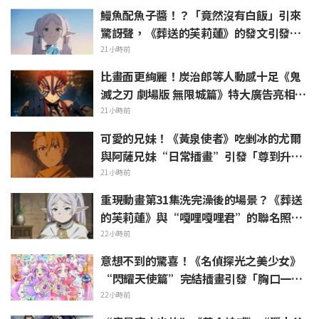
鰻魚配魚子醬！？「竟然沒有白飯」引來
驚訝聲，《葬送的芙莉蓮》的發文引發
「白燒真懂吃」的反響
21小時前
比畫面更絢麗！炭治郎等人動感十足《鬼
滅之刃 劇場版 無限城篇》特大廣告亮相池
袋引發熱烈反響
21小時前
可愛的兄妹！《黃泉使者》吃剉冰的尤爾
與阿薩兄妹“日常插畫”引發「尊到升
天」「根本是情侶吧」等熱烈聲浪
21小時前
重現動畫第31集洗完澡後的場景？《葬送
的芙莉蓮》與“嘎哩嘎哩君”的聯名照片
被熱議「好像把浴巾捲在頭髮上一樣」
22小時前
意想不到的驚喜！《名偵探光之美少女》
“閃耀天使篇”完結插畫引發「胸口一
緊」「感受到了製作組的愛」等熱烈反響
22小時前