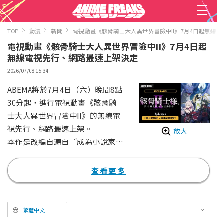
TOP
動漫
新聞
電視動畫《骸骨騎士大人異世界冒險中II》7月4日起無
電視動畫《骸骨騎士大人異世界冒險中II》7月4日起
無線電視先行、網路最速上架決定
2026/07/08 15:34
ABEMA將於7月4日（六）晚間8點
30分起，進行電視動畫《骸骨騎
士大人異世界冒險中II》的無線電
視先行、網路最速上架。
放大
本作是改編自源自“成為小說家
吧”、由秤猿鬼氏所著之輕小說的
奇幻作品。故事講述轉移到線上遊
查看更多
戲世界中、化身為自己先前所使用
的骸骨騎士姿態的主角・亞克，一
邊隱藏其壓倒性的力量一邊繼續旅
繁體中文