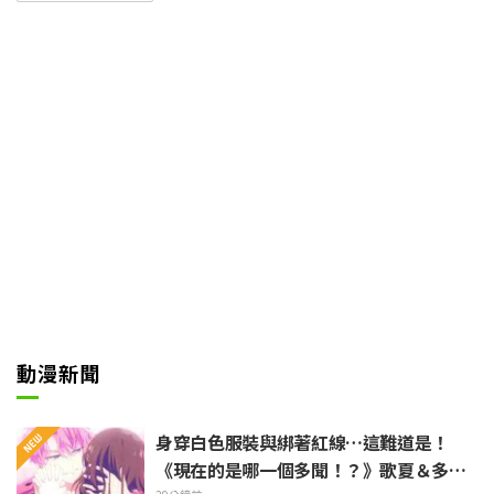
程，進而展開無自覺“懲惡揚善”
的異世界奇幻故事。以最強等級的
力量將邪惡一刀兩斷的痛快與爽快
戰鬥，以及與個性豐富的夥伴們之
間的交流而大受歡迎，並於2022
年4月首度動畫化。對於將於2026
年7月開播、眾所期待的電視動畫
第二季，也正備受矚目。
動漫新聞
身穿白色服裝與綁著紅線…這難道是！
《現在的是哪一個多聞！？》歌夏＆多聞