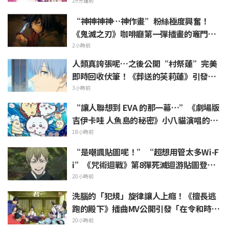
的雜誌封面讓粉絲極限化“KAWAII 尊
29分鐘前
死…”、“太不得了了！”
“神神神神…神作畫”粉絲極度興奮！
《鬼滅之刃》咖啡廳第一彈插畫的竈門炭
治郎與冨岡義勇 湧現「水之師兄弟太帥
2小時前
了」的聲浪
人類真誇張呢…之後公開“村祭蓮”完美
即時回收伏筆！《葬送的芙莉蓮》引發
「是傲嬌蓮（Tsun-de-ren）呢」的反響
3小時前
“讓人聯想到 EVA 的那一幕…”《劇場版
吉伊卡哇 人魚島的秘密》小八貓演唱的不
祥 PV 引發話題
18小時前
“是嘲諷貼圖呢！”“超想用管太多Wi-F
i”《咒術迴戰》第8彈死滅迴游貼圖登場
引發粉絲歡呼
20小時前
洗腦的「犯規」旋律讓人上癮！《擅長逃
跑的殿下》插曲MV公開引發「在令和時代
的歷史劇裡出角色歌」話題沸騰
20小時前