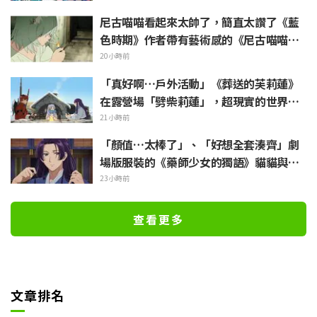
尼古喵喵看起來太帥了，簡直太讚了《藍
色時期》作者帶有藝術感的《尼古喵喵》
插畫引發「搞不好藝大真的會有人長這
20小時前
樣」
「真好啊…戶外活動」《葬送的芙莉蓮》
在露營場「劈柴莉蓮」，超現實的世界觀
引發「每天都很充實呢」的反響
21小時前
「顏值…太棒了」、「好想全套湊齊」劇
場版服裝的《藥師少女的獨語》貓貓與壬
氏化身精緻模型立體化
23小時前
查看更多
文章排名