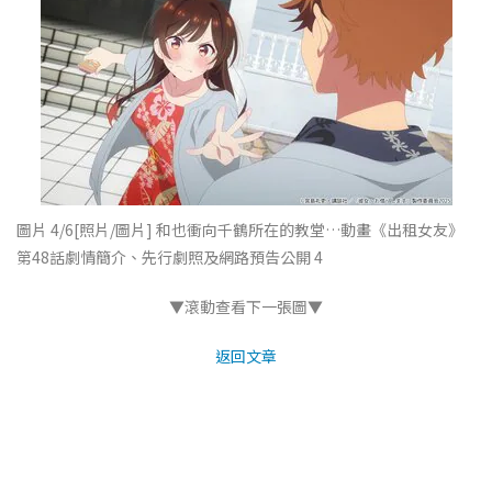
圖片 4/6
[照片/圖片] 和也衝向千鶴所在的教堂…動畫《出租女友》
第48話劇情簡介、先行劇照及網路預告公開 4
▼滾動查看下一張圖▼
返回文章