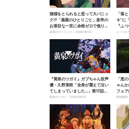
猫猫をとられると思って大パニッ
「落と
ク!?「薬屋のひとりごと」皇帝の
キ”に
お茶目な一言に余裕ゼロで焦りま
『ふつ
くる壬氏
が』4
薬屋のひとりごと｜
2026/08/03
ふつつか
｜
『黄泉のツガイ』ガブちゃん役声
「恵の
優・久野美咲「全身が震えて泣い
ゃんか
てしまっていました…」第17話で
フェア
の“魂の名演”の舞台裏を明かす
ュアル
黄泉のツガイ｜
2026/08/03
呪術廻戦
題