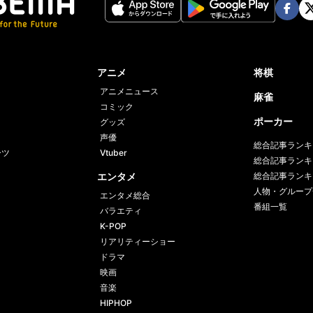
Face
Twi
book
er
アニメ
将棋
アニメニュース
麻雀
コミック
ポーカー
グッズ
声優
総合記事ランキ
ーツ
Vtuber
総合記事ランキ
エンタメ
総合記事ランキ
人物・グループ
エンタメ総合
番組一覧
バラエティ
K-POP
リアリティーショー
ドラマ
映画
音楽
HIPHOP