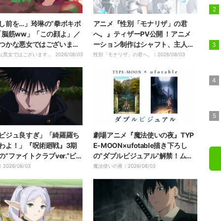
し前を…」玲琳の“拳ボキボ
アニメ『性別「モナリザ」の君
「脳筋ww」「この顔よ」／
へ。』ティザーPV公開 ！アニメ
つかな悪女ではございます
ーション制作はシャフト、主人公
話
役は安済知佳
な悪女ではございますが
2026/08/03
性別「モナリザ」の君へ。｜
2026/08/03
ビジュ良すぎ」「綺羅羅ち
劇場アニメ『魔法使いの夜』TYP
わよ！」『呪術廻戦』3期
E-MOON×ufotable描き下ろし
の“ファイトクラブver.”ビジ
の“ダブルビジュアル”解禁！ムビ
が「イケメンすぎる」と話
チケ情報も発表
｜
2026/08/03
魔法使いの夜｜
2026/08/03