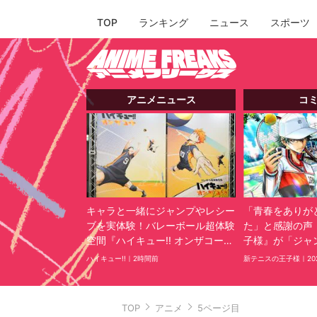
TOP
ランキング
ニュース
スポーツ
アニメニュース
コ
キャラと一緒にジャンプやレシー
「青春をありが
ブを実体験！バレーボール超体験
た」と感謝の声
空間『ハイキュー!! オンザコー
子様』が「ジャン
ト』レポート
で完結、約27
ハイキュー!!｜
2時間前
新テニスの王子様｜
20
TOP
アニメ
5ページ目