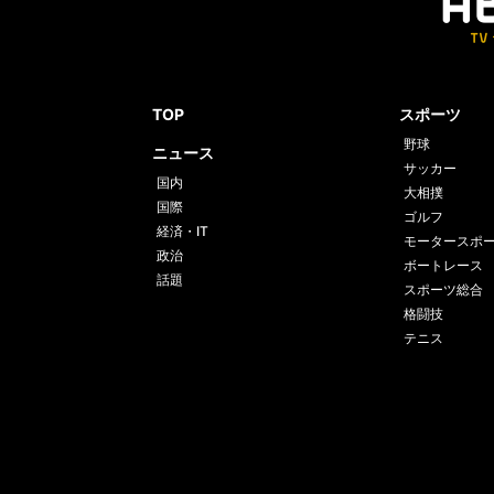
TOP
スポーツ
野球
ニュース
サッカー
国内
大相撲
国際
ゴルフ
経済・IT
モータースポ
政治
ボートレース
話題
スポーツ総合
格闘技
テニス