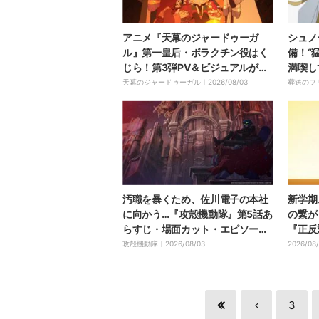
アニメ『天幕のジャードゥーガ
シュノ
ル』第一皇后・ボラクチン役はく
備！“
じら！第3弾PV＆ビジュアルが
満喫し
「もはやアート」と話題に
『葬送
天幕のジャードゥーガル｜
2026/08/03
葬送のフ
汚職を暴くため、佐川電子の本社
新学期
に向かう…『攻殻機動隊』第5話あ
の繋が
らすじ・場面カット・エピソード
『正反
ビジュアル公開
じ・場
攻殻機動隊｜
2026/08/03
2026/08
3