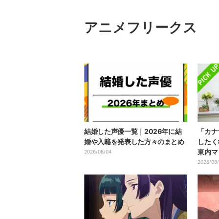
アニメフリークス
結婚した声優一覧｜2026年に結
「カナ
婚や入籍を発表した方々のまとめ
したく
東内マ
2026/08/04
式会社
2026/08