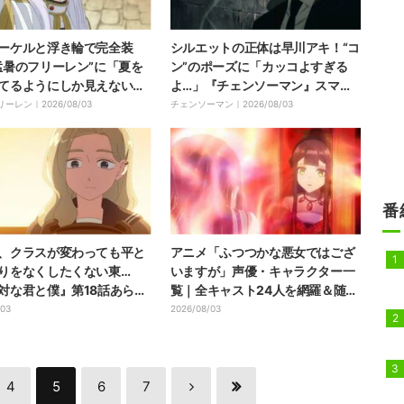
ーケルと浮き輪で完全装
シルエットの正体は早川アキ！“コ
猛暑のフリーレン”に「夏を
ン”のポーズに「カッコよすぎる
てるようにしか見えない」
よ…」『チェンソーマン』スマホ
のフリーレン』
ゲーム新ビジュアル公開
リーレン｜
2026/08/03
チェンソーマン｜
2026/08/03
番
、クラスが変わっても平と
アニメ「ふつつかな悪女ではござ
りをなくしたくない東…
いますが」声優・キャラクター一
対な君と僕』第18話あらす
覧｜全キャスト24人を網羅＆随時
面カット解禁
更新
/03
2026/08/03
4
5
6
7