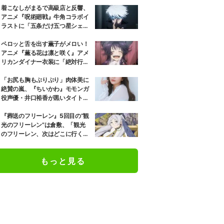
着こなしがまるで高級店と反響、
アニメ『呪術廻戦』牛角コラボイ
ラストに「五条だけ五つ星シェ
フ」
ペロッと舌を出す薫子がメロい！
アニメ『薫る花は凛と咲く』アメ
リカンダイナー衣装に「絶対行き
ます」の声
「お尻も胸もぷりぷり」肉体美に
絶賛の嵐、『ちいかわ』モモンガ
役声優・井口裕香が黒いタイトウ
ェアのトレーニング風景公開
『葬送のフリーレン』5回目の“観
光のフリーレン”は倉敷、「観光
のフリーレン、次はどこに行くの
か楽しみ」と話題
もっと見る