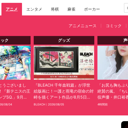
アニメ
エンタメ
将棋
麻雀
ポーカー
アニメニュース
コミック
ミック
グッズ
声
とうございまし
『BLEACH 千年血戦篇』が浮世
「お尻も胸もぷ
！『新テニスの王
絵版画に！一護と雨竜の宿命の対
絶賛の嵐、『ち
プSQ.」9月号
峙を描くアート作品が8月5日発
役声優・井口裕
年の歴史に幕
売
ェアのトレーニ
26/08/04
BLEACH｜
2026/08/05
4時間前