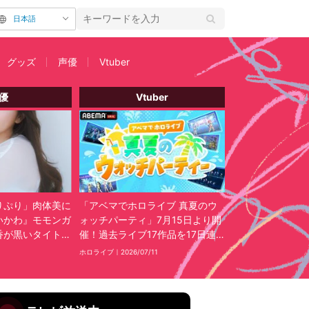
日本語
グッズ
声優
Vtuber
優
Vtuber
りぷり」肉体美に
「アベマでホロライブ 真夏のウ
いかわ』モモンガ
ォッチパーティ」7月15日より開
香が黒いタイトウ
催！過去ライブ17作品を17日連
ング風景公開
続で限定放送
ホロライブ｜
2026/07/11