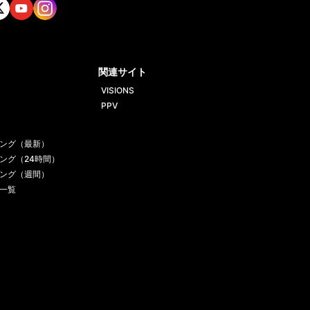
tt
Yout
Insta
ube
gram
関連サイト
VISIONS
PPV
ング（最新）
ング（24時間）
ング（週間）
一覧