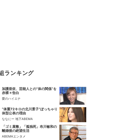
組ランキング
加護亜依、芸能人との“体の関係”を
赤裸々告白
愛のハイエナ
“体重72キロの北川景子”ぽっちゃり
体型公表の理由
ななにー 地下ABEMA
「ゴミ屋敷」「孤独死」布川敏和の
離婚後の絶望生活
ABEMAエンタメ