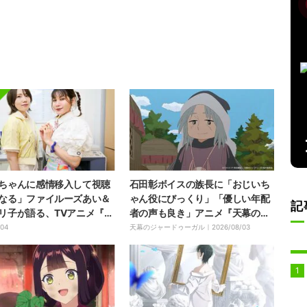
ちゃんに感情移入して視聴
石田彰ボイスの族長に「おじいち
なる」ファイルーズあい＆
ゃん役にびっくり」「優しい年配
記
リ子が語る、TVアニメ『株
者の声も良き」アニメ『天幕のジ
マジルミエ』の魅力
ャードゥーガル』6話
/04
天幕のジャードゥーガル｜
2026/08/03