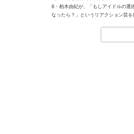
8・柏木由紀が、「もしアイドルの選
なったら？」というリアクション芸を
笑を呼んだ。
同番組は、チョコプラ・長田庄平が“
松尾駿と松村沙友理が“家来”という設
した演目に、柏木のほかジャングルポ
ワルド・伊藤俊介、ハナコ・岡部大、
矢、JO1・鶴房汐恩&佐藤景瑚が挑戦
いた。