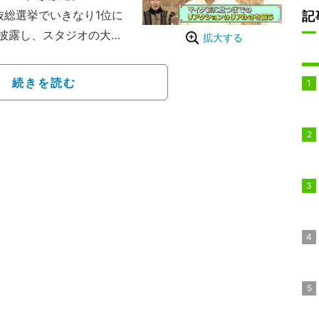
抜総選挙でいきなり1位に
記
披露し、スタジオの大爆
拡大する
長田王”に扮し、相方の
続きを読む
定。今回は長田王が考案
ケット・斉藤慎二、オズ
さらば青春の光・森田哲
。ムチャ振りに冷や汗をか