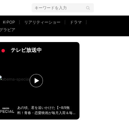
K-POP
リアリティーショー
ドラマ
グラビア
テレビ放送中
あの頃、君を追いかけた【~8/9無
料！青春・恋愛映画が毎月入荷＆毎
週無料】