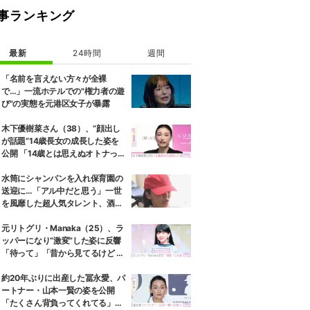
事ランキング
最新
24時間
週間
「名前を言えない方々が全裸
で…」一流ホテルでの"権力者の遊
び"の実態を元港区女子が暴露
木下優樹菜さん（38）、“顔出し
が話題”14歳長女の成長した姿を
公開 「14歳とは思えぬオトナっぽ
さ」「優樹菜ちゃんにそっくりす
ぎる」など反響
水筒にシャンパンを入れ保育園の
送迎に…「アル中だと思う」一世
を風靡した超人気タレント、酒漬
けだった日々を告白
元リトグリ・Manaka（25）、ラ
ッパーになり“激変”した姿に反響
「待って」「昔から見てるけど 最
近ずっと可愛くなってる」
約20年ぶりに出産した冨永愛、パ
ートナー・山本一賢の姿を公開
「たくさん背負ってくれてる」感