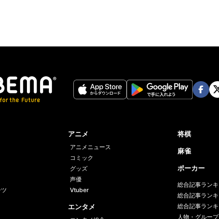
Face
Twi
book
er
アニメ
将棋
アニメニュース
麻雀
コミック
ポーカー
グッズ
声優
総合記事ランキ
ーツ
Vtuber
総合記事ランキ
エンタメ
総合記事ランキ
人物・グループ