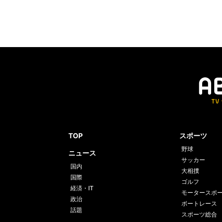
TOP
スポーツ
野球
ニュース
サッカー
国内
大相撲
国際
ゴルフ
経済・IT
モータースポ
政治
ボートレース
話題
スポーツ総合