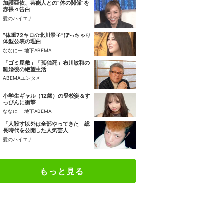
加護亜依、芸能人との“体の関係”を
赤裸々告白
愛のハイエナ
“体重72キロの北川景子”ぽっちゃり
体型公表の理由
ななにー 地下ABEMA
「ゴミ屋敷」「孤独死」布川敏和の
離婚後の絶望生活
ABEMAエンタメ
小学生ギャル（12歳）の登校姿＆す
っぴんに衝撃
ななにー 地下ABEMA
「人殺す以外は全部やってきた」総
長時代を公開した人気芸人
愛のハイエナ
もっと見る