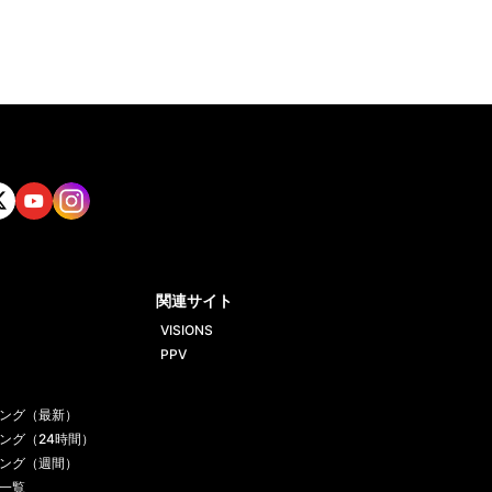
tt
Yout
Insta
ube
gram
関連サイト
VISIONS
PPV
ング（最新）
ング（24時間）
ング（週間）
一覧