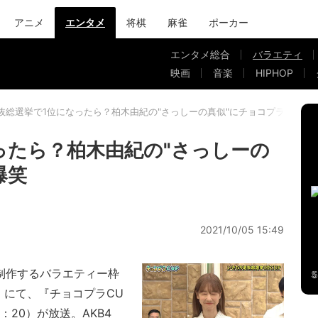
アニメ
エンタメ
将棋
麻雀
ポーカー
エンタメ総合
バラエティ
映画
音楽
HIPHOP
抜総選挙で1位になったら？柏木由紀の"さっしーの真似"にチョコプラ大爆笑
ったら？柏木由紀の"さっしーの
爆笑
2021/10/05 15:49
制作するバラエティー枠
」にて、『チョコプラCU
：20）が放送。AKB4