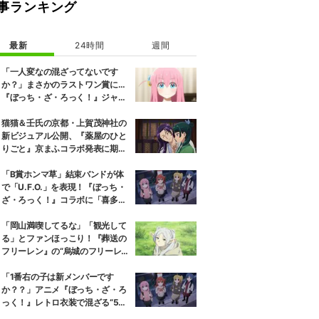
事ランキング
最新
24時間
週間
「一人変なの混ざってないです
か？」まさかのラストワン賞に…
『ぼっち・ざ・ろっく！』ジャー
ジメイド姿にツッコミ殺到
猫猫＆壬氏の京都・上賀茂神社の
新ビジュアル公開、『薬屋のひと
りごと』京まふコラボ発表に期待
の反響
「B賞ホンマ草」結束バンドが体
で「U.F.O.」を表現！『ぼっち・
ざ・ろっく！』コラボに「喜多ち
ゃんだけ持ち方がコスメ」
「岡山満喫してるな」「観光して
る」とファンほっこり！『葬送の
フリーレン』の“烏城のフリーレ
ン”に早くも次を期待する声
「1番右の子は新メンバーです
か？？」アニメ『ぼっち・ざ・ろ
っく！』レトロ衣装で混ざる“5人
目”にツッコミ殺到