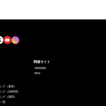
tt
Yout
Insta
ube
gram
関連サイト
VISIONS
PPV
ング（最新）
ング（24時間）
ング（週間）
一覧