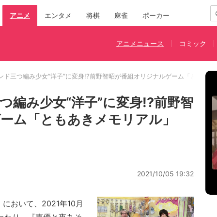
アニメ
エンタメ
将棋
麻雀
ポーカー
アニメニュース
コミック
ンド三つ編み少女“洋子”に変身!?前野智昭が番組オリジナルゲーム「ともあき
編み少女“洋子”に変身!?前野智
ゲーム「ともあきメモリアル」
2021/10/05 19:32
において、2021年10月