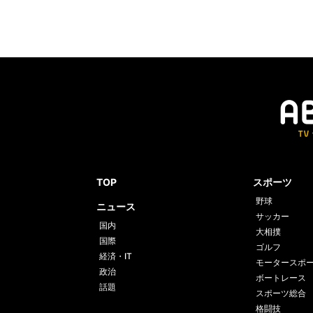
TOP
スポーツ
野球
ニュース
サッカー
国内
大相撲
国際
ゴルフ
経済・IT
モータースポ
政治
ボートレース
話題
スポーツ総合
格闘技