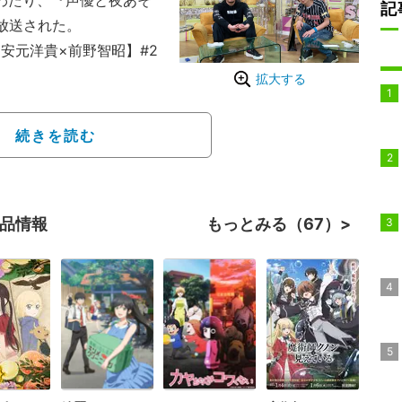
にわたり、『声優と夜あそ
記
が放送された。
安元洋貴×前野智昭】#2
拡大する
って遊ぶコーナー「僕た
に挑戦したほか、番組オ
続きを読む
ム「洋子をオトせ！とも
作品情報
もっとみる（67）