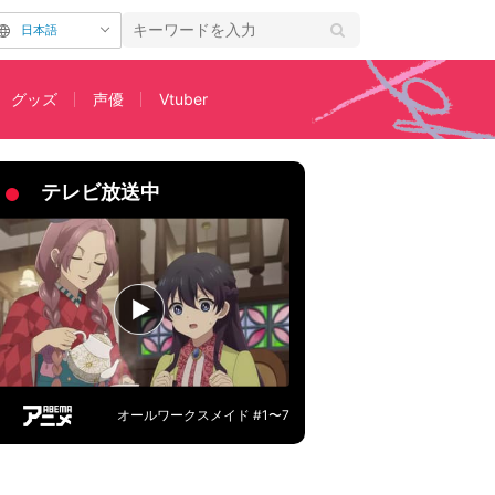
日本語
グッズ
声優
Vtuber
メモリアル」で“洋子”を攻略！
テレビ放送中
オールワークスメイド #1〜7