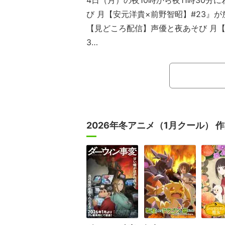
4日（月）の夜10時から夜11時30分
び 月【安元洋貴×前野智昭】#23』
【見どころ配信】声優と夜あそび 月【
3
本放送では、昭和のモノについて語
ちの昭和」で、めんこの名人との対決
リジナルの恋愛シミュレーションゲー
あきメモリアル」を実施した。
2026年冬アニメ（1月クール） 