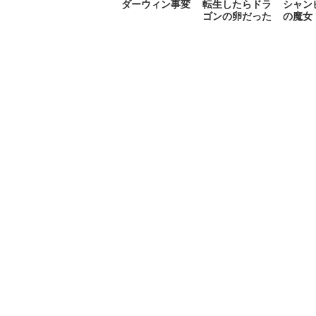
ダーウィン事変
転生したらドラ
シャン
ゴンの卵だった
の魔女