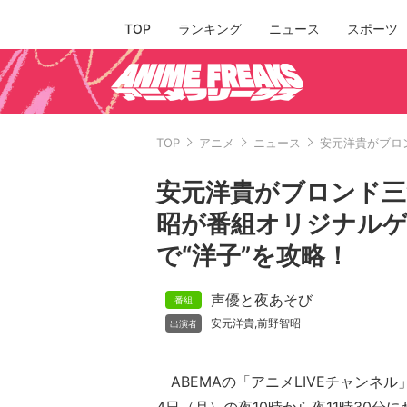
TOP
ランキング
ニュース
スポーツ
TOP
アニメ
ニュース
安元洋貴がブロ
安元洋貴がブロンド三つ
昭が番組オリジナル
で“洋子”を攻略！
声優と夜あそび
安元洋貴
前野智昭
,
ABEMAの「アニメLIVEチャンネル」