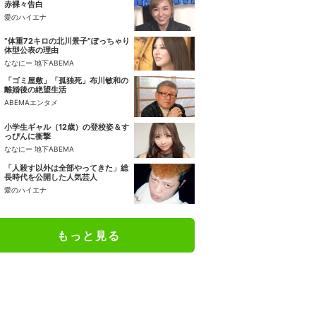
赤裸々告白
愛のハイエナ
“体重72キロの北川景子”ぽっちゃり
体型公表の理由
ななにー 地下ABEMA
「ゴミ屋敷」「孤独死」布川敏和の
離婚後の絶望生活
ABEMAエンタメ
小学生ギャル（12歳）の登校姿＆す
っぴんに衝撃
ななにー 地下ABEMA
「人殺す以外は全部やってきた」総
長時代を公開した人気芸人
愛のハイエナ
もっと見る