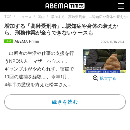
TOP
ニュース
国内
増加する「高齢受刑者」…認知症や身体の衰えか
増加する「高齢受刑者」…認知症や身体の衰えか
ら、刑務作業が全うできないケースも
ABEMA Prime
2021/11/16 21:41
出所者の生活や仕事の支援を行
うNPO法人「マザーハウス」。
ギャンブルがやめられず、窃盗で
10回の逮捕を経験し、今年1月、
拡大する
4年半の懲役を終えた松本さん
（仮名、76）は、ボランティア
スタッフと共に受刑者へ手紙を書
続きを読む
いたり、団体の会報を送る手伝い
をしたりしている。
【映像】元受刑者たちが語る“ム