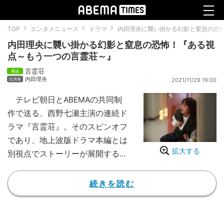
TOP
エンタメニュース
ドラマ
内田理央に襲い掛かる幻影と窒息の恐
内田理央に襲い掛かる幻影と窒息の恐怖！『ある視
点～もう一つの言霊荘～』
言霊荘
内田理央
2021/11/29 19:00
テレビ朝日とABEMAの共同制
作で送る、西野七瀬主演の連続ド
ラマ『言霊荘』。そのスピンオフ
であり、地上波版ドラマ本編とは
拡大する
別視点でストーリーが展開する
『ある視点～もう一つの言霊荘
～』の第8.5話では、内田理央演
続きを読む
じる6号室の住人で雑誌編集者・
渡邊瞳の入居時の恐怖エピソード
が描かれる。