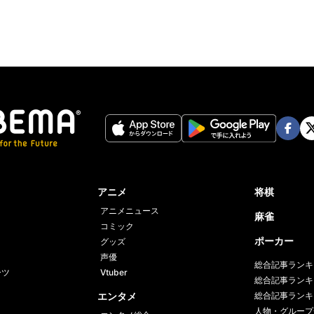
Face
Twi
book
er
アニメ
将棋
アニメニュース
麻雀
コミック
ポーカー
グッズ
声優
総合記事ランキ
ーツ
Vtuber
総合記事ランキ
エンタメ
総合記事ランキ
人物・グループ