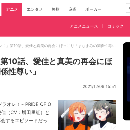
アニメ
エンタメ
将棋
麻雀
ポーカー
アニメニュース
コミック
レ！」第10話、愛佳と真美の再会にほっこり「まなまみの関係性尊い」
第10話、愛佳と真美の再会にほ
係性尊い」
2021/12/09 15:51
レ！～PRIDE OF O
愛佳（CV：増田里紅）と
再会するエピソードだっ