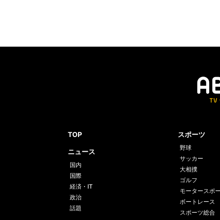
TOP
スポーツ
野球
ニュース
サッカー
国内
大相撲
国際
ゴルフ
経済・IT
モータースポ
政治
ボートレース
話題
スポーツ総合