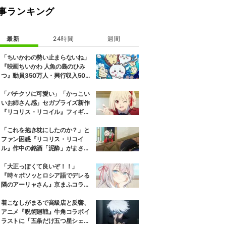
事ランキング
最新
24時間
週間
「ちいかわの勢い止まらないね」
『映画ちいかわ 人魚の島のひみ
つ』動員350万人・興行収入50億
円突破が大きな話題に
「バチクソに可愛い」「かっこい
いお姉さん感」セガプライズ新作
『リコリス・リコイル』フィギュ
ア解禁に反響続々
「これを抱き枕にしたのか？」と
ファン困惑『リコリス・リコイ
ル』作中の銘酒「泥酔」がまさか
の一升瓶サイズの抱き枕に
「大正っぽくて良いぞ！！」
『時々ボソッとロシア語でデレる
隣のアーリャさん』京まふコラボ
の特別衣装ビジュアルに絶賛の声
着こなしがまるで高級店と反響、
アニメ『呪術廻戦』牛角コラボイ
ラストに「五条だけ五つ星シェ