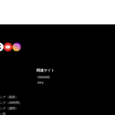
tt
Yout
Insta
ube
gram
関連サイト
VISIONS
PPV
ング（最新）
ング（24時間）
ング（週間）
一覧