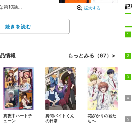
記
第10話
拡大する
GE～」は、株式会社サイバ
同会社EXNOAが運営す
続きを読む
ィアミックスプロジェクト。
ーに青春をかける少女た
作品情報
もっとみる（67）
真夜中ハートチ
拷問バイトくん
花ざかりの君た
ューン
の日常
ちへ