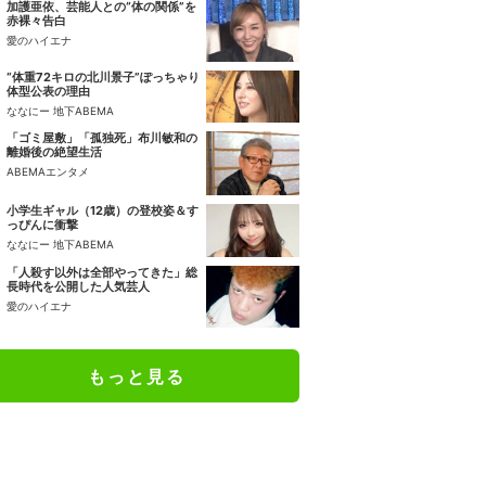
加護亜依、芸能人との“体の関係”を
赤裸々告白
愛のハイエナ
“体重72キロの北川景子”ぽっちゃり
体型公表の理由
ななにー 地下ABEMA
「ゴミ屋敷」「孤独死」布川敏和の
離婚後の絶望生活
ABEMAエンタメ
小学生ギャル（12歳）の登校姿＆す
っぴんに衝撃
ななにー 地下ABEMA
「人殺す以外は全部やってきた」総
長時代を公開した人気芸人
愛のハイエナ
もっと見る