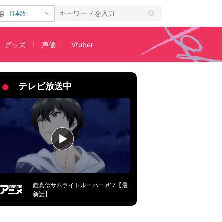
日本語
グッズ
声優
Vtuber
テレビ放送中
鎧真伝サムライトルーパー #17【最
新話】