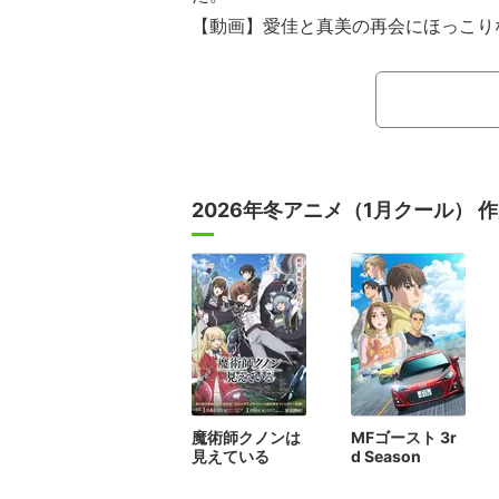
【動画】愛佳と真美の再会にほっこりな
「プラオレ！～PRIDE OF ORAN
ーエージェントのアニメ事業本部と、合
る「DMM GAMES」との共同メデ
栃木県日光市を舞台に、アイスホッケ
ちの成長を描く物語だ。
2026年冬アニメ（1月クール） 
魔術師クノンは
MFゴースト 3r
見えている
d Season