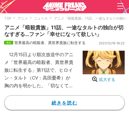
TOP
アニメ
ニュース
アニメ「暗殺貴族」11話、一途なタルトの独白
アニメ「暗殺貴族」11話、一途なタルトの独白が切
なすぎる…ファン「幸せになって欲しい」
世界最高の暗殺者、異世界貴族に転生する
2021/12/16 16:22
12月15日より順次放送中のアニ
メ「世界最高の暗殺者、異世界貴
族に転生する」第11話で、ヒロイ
ン・タルト（CV：高田憂希）が
拡大する
胸の内を明かした。「切なくて泣
けました」と反響を呼んでいる。
【動画】一途なタルトの独白が切
続きを読む
なすぎる…「暗殺貴族」11話
「世界最高の暗殺者、異世界貴
族に転生する」は、月夜涙氏によ