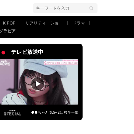
K-POP
リアリティーショー
ドラマ
グラビア
・ナイナイ岡村が激しく動揺！
テレビ放送中
●●ちゃん 第5~8話 後半一挙