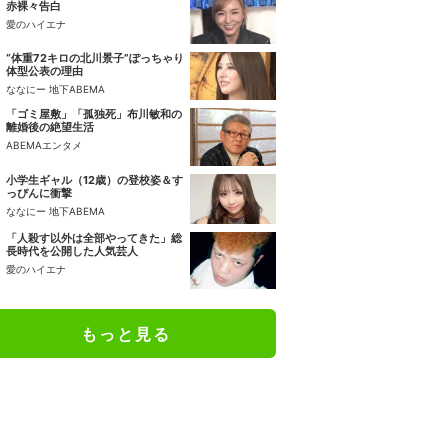
赤裸々告白
愛のハイエナ
“体重72キロの北川景子”ぽっちゃり
体型公表の理由
ななにー 地下ABEMA
「ゴミ屋敷」「孤独死」布川敏和の
離婚後の絶望生活
ABEMAエンタメ
小学生ギャル（12歳）の登校姿＆す
っぴんに衝撃
ななにー 地下ABEMA
「人殺す以外は全部やってきた」総
長時代を公開した人気芸人
愛のハイエナ
もっと見る