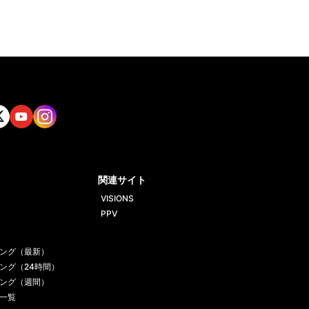
tt
Yout
Insta
ube
gram
関連サイト
VISIONS
PPV
ング（最新）
ング（24時間）
ング（週間）
一覧