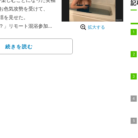
を楽しむことになった笑福
記
お色気攻勢を受けて、
揺を見せた。
？」リモート混浴参加美
拡大する
組「志村＆鶴瓶のあぶない
続きを読む
止ボウリング」の志を受
瓶、岡村隆史、矢部浩之
代との混浴、熱愛スクープ
なか実現しにくい数々の