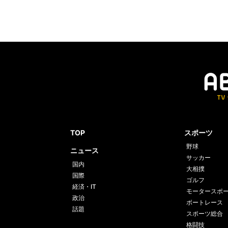
TOP
スポーツ
野球
ニュース
サッカー
国内
大相撲
国際
ゴルフ
経済・IT
モータースポ
政治
ボートレース
話題
スポーツ総合
格闘技