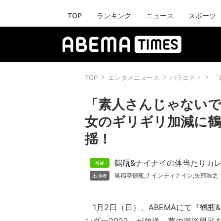
TOP
ランキング
ニュース
スポーツ
TOP
エンタメニュース
バラエティ
「
「素人さんじゃないで
女のギリギリ加減に鶴
揺！
鶴瓶&ナイナイの体当たりカ
笑福亭鶴瓶
ナインティナイン
矢部浩之
,
,
1月2日（日）、ABEMAにて『鶴瓶