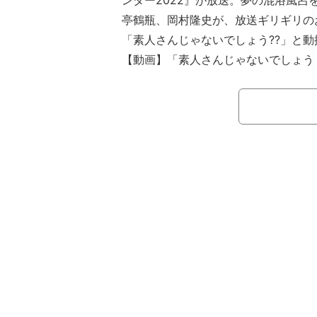
ンダー2022』が放送。夢の混浴風呂
亭鶴瓶、岡村隆史が、放送ギリギリの
「素人さんじゃないでしょう??」と動
【動画】「素人さんじゃないでしょう
女のギリギリ加減
同番組は、お正月のABEMA名物番
交遊録／鶴瓶・ナイナイの元祖英語禁
け継ぐお正月の新特別番組。笑福亭鶴
という合計年齢170歳の3人が、次世
写真の撮影など、今の地上波ではなか
体当たり企画に挑んだ。