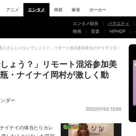
アニメ
エンタメ
将棋
麻雀
ポーカー
エンタメ総合
バラエティ
映画
音楽
HIPHOP
素人さんじゃないでしょう？」リモート混浴参加美女のギリギリ加減に鶴瓶
しょう？」リモート混浴参加美
瓶・ナイナイ岡村が激しく動
レンダー
2022/01/03 12:00
&ナイナイの体当たりカレ