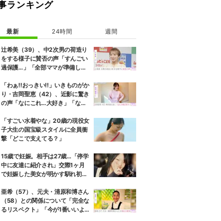
事ランキング
最新
24時間
週間
辻希美（39）、中2次男の荷造り
をする様子に賛否の声「すんごい
過保護…」「全部ママが準備して
くれるんだ」
「わぁ!!おっきい!!」いきものがか
り・吉岡聖恵（42）、近影に驚き
の声「なにこれ…大好き」「なん
か親近感が」
「すごい水着やな」20歳の現役女
子大生の国宝級スタイルに全員衝
撃「どこで支えてる？」
15歳で妊娠。相手は27歳…「停学
中に友達に紹介され」交際1ヶ月
で妊娠した美女が明かす馴れ初め
に「だいぶ危ねーよ！」小森純も
絶句
亜希（57）、元夫・清原和博さん
（58）との関係について「完全な
るリスペクト」「今が1番いいよ
ね」