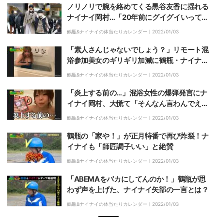
ノリノリで腕を絡めてくる黒谷友香に揺れる
ナイナイ岡村…「20年前にグイグイいってた
ら…」
鶴瓶&ナイナイの体当たりカレンダー｜
2022/01/03
「素人さんじゃないでしょう？」リモート混
浴参加美女のギリギリ加減に鶴瓶・ナイナイ
岡村が激しく動揺！
鶴瓶&ナイナイの体当たりカレンダー｜
2022/01/03
「炎上する前の…」混浴女性の爆弾発言にナ
イナイ岡村、大慌て「そんなん言わんでええ
のよ！」
鶴瓶&ナイナイの体当たりカレンダー｜
2022/01/03
鶴瓶の「家や！」が正月特番で再び炸裂！ナ
イナイも「師匠調子いい」と絶賛
鶴瓶&ナイナイの体当たりカレンダー｜
2022/01/03
「ABEMAをバカにしてんのか！」鶴瓶が思
わず声を上げた、ナイナイ矢部の一言とは？
鶴瓶&ナイナイの体当たりカレンダー｜
2022/01/03