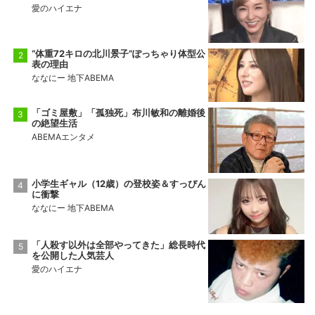
愛のハイエナ
“体重72キロの北川景子”ぽっちゃり体型公
表の理由
ななにー 地下ABEMA
「ゴミ屋敷」「孤独死」布川敏和の離婚後
の絶望生活
ABEMAエンタメ
小学生ギャル（12歳）の登校姿＆すっぴん
に衝撃
ななにー 地下ABEMA
「人殺す以外は全部やってきた」総長時代
を公開した人気芸人
愛のハイエナ