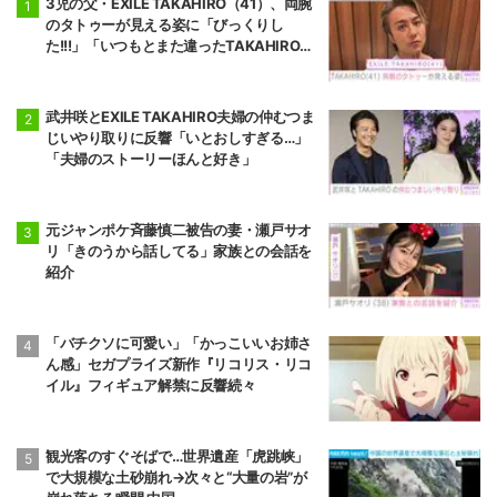
3児の父・EXILE TAKAHIRO（41）、両腕
のタトゥーが見える姿に「びっくりし
た!!!」「いつもとまた違ったTAKAHIROさ
ん」などの反響
武井咲とEXILE TAKAHIRO夫婦の仲むつま
じいやり取りに反響「いとおしすぎる…」
「夫婦のストーリーほんと好き」
元ジャンポケ斉藤慎二被告の妻・瀬戸サオ
リ「きのうから話してる」家族との会話を
紹介
「バチクソに可愛い」「かっこいいお姉さ
ん感」セガプライズ新作『リコリス・リコ
イル』フィギュア解禁に反響続々
観光客のすぐそばで…世界遺産「虎跳峡」
で大規模な土砂崩れ→次々と“大量の岩”が