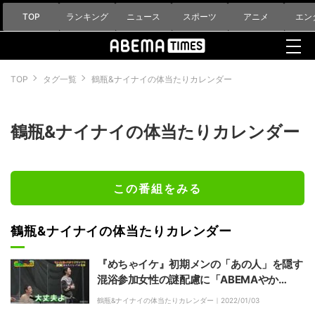
TOP
ランキング
ニュース
スポーツ
アニメ
エン
TOP
タグ一覧
鶴瓶&ナイナイの体当たりカレンダー
鶴瓶&ナイナイの体当たりカレンダー
この番組をみる
鶴瓶&ナイナイの体当たりカレンダー
『めちゃイケ』初期メンの「あの人」を隠す
混浴参加女性の謎配慮に「ABEMAやか
ら！」のツッコミ
鶴瓶&ナイナイの体当たりカレンダー｜
2022/01/03