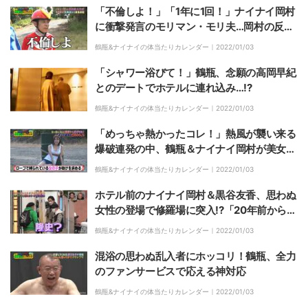
「不倫しよ！」「1年に1回！」ナイナイ岡村
に衝撃発言のモリマン・モリ夫…岡村の反応
は!?
鶴瓶&ナイナイの体当たりカレンダー｜
2022/01/03
「シャワー浴びて！」鶴瓶、念願の高岡早紀
とのデートでホテルに連れ込み…!?
鶴瓶&ナイナイの体当たりカレンダー｜
2022/01/03
「めっちゃ熱かったコレ！」熱風が襲い来る
爆破連発の中、鶴瓶＆ナイナイ岡村が美女救
出に奮闘！
鶴瓶&ナイナイの体当たりカレンダー｜
2022/01/03
ホテル前のナイナイ岡村＆黒谷友香、思わぬ
女性の登場で修羅場に突入!?「20年前からで
すよ」
鶴瓶&ナイナイの体当たりカレンダー｜
2022/01/03
混浴の思わぬ乱入者にホッコリ！鶴瓶、全力
のファンサービスで応える神対応
鶴瓶&ナイナイの体当たりカレンダー｜
2022/01/03