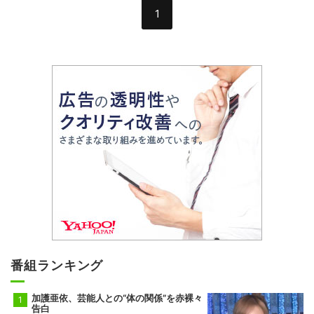
1
番組ランキング
加護亜依、芸能人との“体の関係”を赤裸々
告白