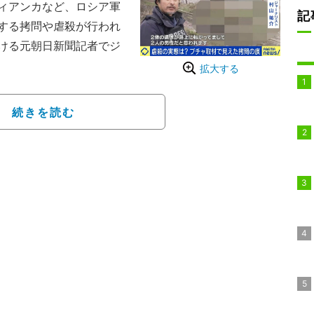
ィアンカなど、ロシア軍
記
する拷問や虐殺が行われ
ける元朝日新聞記者でジ
拡大する
首都キーウ中心部のホテルに
聞きした戦争の現実につ
続きを読む
関する直接的な描写も含