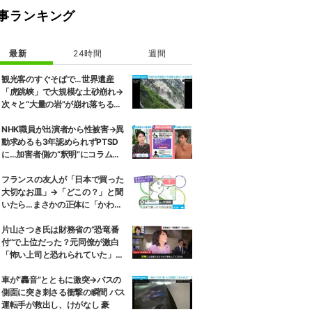
事ランキング
最新
24時間
週間
観光客のすぐそばで…世界遺産
「虎跳峡」で大規模な土砂崩れ→
次々と“大量の岩”が崩れ落ちる瞬
間 中国
NHK職員が出演者から性被害→異
動求めるも3年認められずPTSD
に…加害者側の“釈明”にコラムニ
スト「納得がいかない」一方で組
織体制の問題点も指摘
フランスの友人が「日本で買った
大切なお皿」→「どこの？」と聞
いたら…まさかの正体に「かわい
すぎ」「おしゃれに聞こえる」
片山さつき氏は財務省の“恐竜番
付”で上位だった？元同僚が激白
「怖い上司と恐れられていた」
「関脇からおかみさんに」
車が“轟音”とともに激突→バスの
側面に突き刺さる衝撃の瞬間 バス
運転手が救出し、けがなし 豪