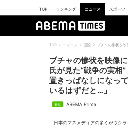
TOP
ランキング
ニュース
スポーツ
TOP
ニュース
国際
ブチャの惨状を映
ブチャの惨状を映像に
氏が見た“戦争の実相
置きっぱなしになっ
いるはずだと…」
ABEMA Prime
日本のマスメディアの多くがウクラ