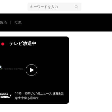
政治
話題
遺体が路上に置きっぱなしになっているのを見て、彼らにも家族がいるはずだ
テレビ放送中
14時・15時のLIVEニュース 速報&緊
急生中継も最速で