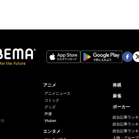
Face
Twi
book
er
アニメ
将棋
アニメニュース
麻雀
コミック
ポーカー
グッズ
声優
総合記事ランキ
ーツ
Vtuber
総合記事ランキ
エンタメ
総合記事ランキ
人物・グループ