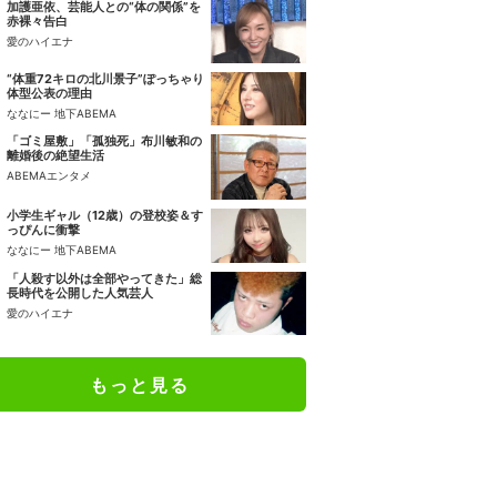
加護亜依、芸能人との“体の関係”を
赤裸々告白
愛のハイエナ
“体重72キロの北川景子”ぽっちゃり
体型公表の理由
ななにー 地下ABEMA
「ゴミ屋敷」「孤独死」布川敏和の
離婚後の絶望生活
ABEMAエンタメ
小学生ギャル（12歳）の登校姿＆す
っぴんに衝撃
ななにー 地下ABEMA
「人殺す以外は全部やってきた」総
長時代を公開した人気芸人
愛のハイエナ
もっと見る