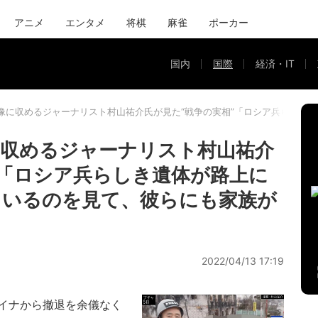
アニメ
エンタメ
将棋
麻雀
ポーカー
国内
国際
経済・IT
像に収めるジャーナリスト村山祐介氏が見た“戦争の実相”「ロシア兵らしき
収めるジャーナリスト村山祐介
”「ロシア兵らしき遺体が路上に
ているのを見て、彼らにも家族が
2022/04/13 17:19
イナから撤退を余儀なく