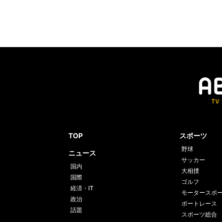
TOP
スポーツ
野球
ニュース
サッカー
国内
大相撲
国際
ゴルフ
経済・IT
モータースポ
政治
ボートレース
話題
スポーツ総合