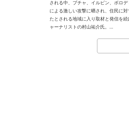
される中、ブチャ、イルピン、ボロデ
による激しい攻撃に晒され、住民に対
たとされる地域に入り取材と発信を続
ャーナリストの村山祐介氏。
11日の『ABEMA Prime』では、
滞在中の村山氏と中継を結び、直接見
いて話を聞いた。（編集部注：遺体に
まれます）