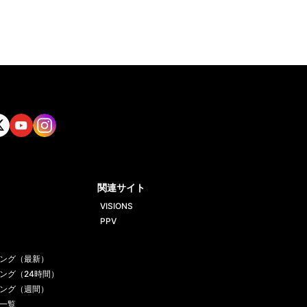
tt
Yout
Insta
ube
gram
関連サイト
VISIONS
PPV
ング（最新）
ング（24時間）
ング（週間）
一覧