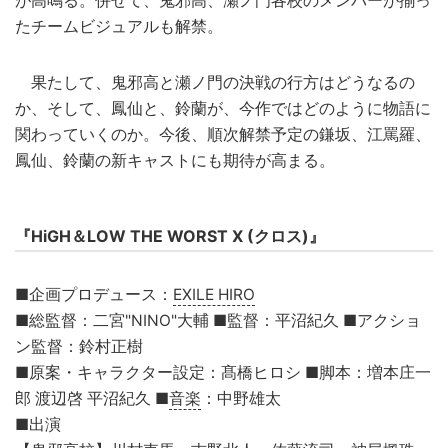
が高鳴る。併せて、鬼邪高、瀬ノ門各校のメンバーが揃っ
たチームビジュアルも解禁。
果たして、鬼邪高と瀬ノ門の決戦の行方はどうなるの
か、そして、鳳仙と、鈴蘭が、今作ではどのように物語に
関わっていくのか。今後、順次解禁予定の鎌坂、江罵羅、
鳳仙、鈴蘭の新キャストにも期待が高まる。
『HiGH＆LOW THE WORST X (クロス)』
■企画プロデュース：
EXILE HIRO
■総監督：二宮"NINO"大輔 ■監督：平沼紀久 ■アクショ
ン監督：鈴村正樹
■原案・キャラクター設定：髙橋ヒロシ ■脚本：増本庄一
郎 渡辺啓 平沼紀久 ■
音楽
：中野雄太
■出演