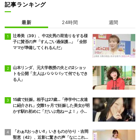
記事ランキング
最新
24時間
週間
辻希美（39）、中2次男の荷造りをする様
子に賛否の声「すんごい過保護…」「全部
ママが準備してくれるんだ」
山本リンダ、元大学教授の夫との2ショッ
トを公開「主人はパパパパッて何でもでき
る人」
15歳で妊娠。相手は27歳…「停学中に友達
に紹介され」交際1ヶ月で妊娠した美女が明
かす馴れ初めに「だいぶ危ねーよ！」小森
純も絶句
「わぁ!!おっきい!!」いきものがかり・吉岡
聖恵（42）、近影に驚きの声「なにこれ…