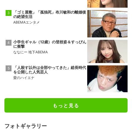
「ゴミ屋敷」「孤独死」布川敏和の離婚後
の絶望生活
ABEMAエンタメ
小学生ギャル（12歳）の登校姿＆すっぴん
に衝撃
ななにー 地下ABEMA
「人殺す以外は全部やってきた」総長時代
を公開した人気芸人
愛のハイエナ
もっと見る
フォトギャラリー