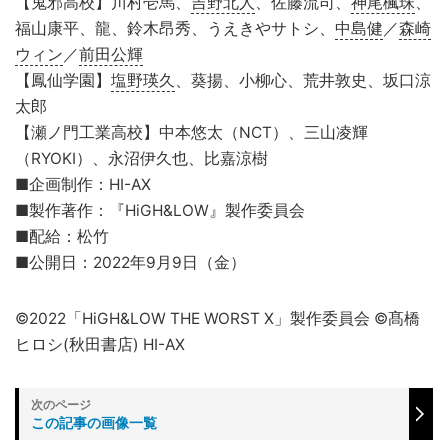
【鬼邪高校】川村壱馬、
吉野北人
、佐藤流司、
神尾楓珠
、
福山康平、龍、鈴木昂秀、うえきやサトシ、
中島健
／
森崎
ウィン
／
前田公輝
【鳳仙学園】
塩野瑛久
、葵揚、小柳心、荒井敦史、坂口涼
太郎
【瀬ノ門工業高校】中本悠太（NCT）、三山凌輝
（RYOKI）、永沼伊久也、比嘉涼樹
■企画制作：HI-AX
■製作著作：『HiGH&LOW』製作委員会
■配給：松竹
■公開日：2022年9月9日（金）
©2022「HiGH&LOW THE WORST X」製作委員会 ©髙橋
ヒロシ(秋田書店) HI-AX
この記事の画像一覧