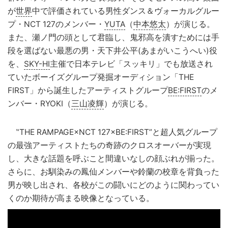
が
世界
中で評価されている男性ダンス＆ヴォーカルグルー
プ・NCT 127のメンバー・
YUTA
（
中本悠太
）が演じる。
また、瀬ノ門の頭として君臨し、鬼邪高を潰すためには手
段を選ばない最悪の男・天下井公平(あまがいこうへい)役
を、
SKY-HI
主催で日本テレビ「スッキリ」でも放送され
ていたボーイズグループ発掘オーディション「THE
FIRST」から誕生したアーティストグループ
BE:FIRST
のメ
ンバー・RYOKI（
三山凌輝
）が演じる。
‟THE RAMPAGE×NCT 127×BE:FIRST”と超人気グループ
の最強アーティストたちの奇跡のクロスオーバーが実現
し、大きな話題を呼ぶこと間違いなしの顔ぶれが揃った。
さらに、お馴染みの鳳仙メンバーや鈴蘭の校章を背負った
男が映し出され、各校がこの闘いにどのように関わってい
くのか期待が高まる映像となっている。