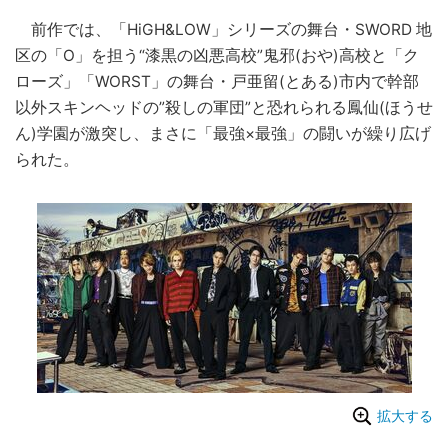
前作では、「HiGH&LOW」シリーズの舞台・SWORD 地
区の「O」を担う“漆黒の凶悪高校”鬼邪(おや)高校と「ク
ローズ」「WORST」の舞台・戸亜留(とある)市内で幹部
以外スキンヘッドの”殺しの軍団”と恐れられる鳳仙(ほうせ
ん)学園が激突し、まさに「最強×最強」の闘いが繰り広げ
られた。
拡大する