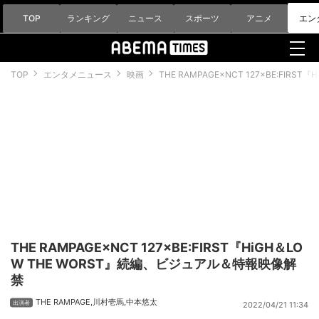
TOP
ランキング
ニュース
スポーツ
アニメ
エン
TOP
エンタメニュース
映画
THE RAMPAGE×NCT 127×BE:FI
THE RAMPAGE×NCT 127×BE:FIRST『HiGH＆LO
W THE WORST』続編、ビジュアル＆特報映像解
禁
THE RAMPAGE
,
川村壱馬
,
中本悠太
2022/04/21 11:34