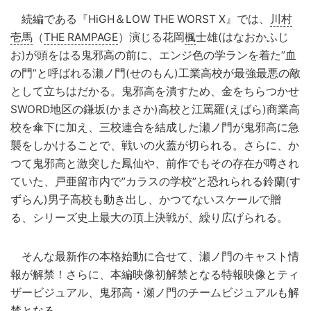
続編である『HiGH＆LOW THE WORST X』では、
川村
壱馬
（
THE RAMPAGE
）演じる花岡
楓
士雄(はなおかふじ
お)が頭をはる鬼邪高の前に、エンジ色の学ランを着た”血
の門”と呼ばれる瀬ノ門(せのもん)工業高校が最強最悪の敵
として立ちはだかる。鬼邪高を潰すため、金をちらつかせ
SWORD地区の鎌坂(かまさか)高校と江罵羅(えばら)商業高
校を傘下に加え、三校連合を結成した瀬ノ門が鬼邪高に急
襲をしかけることで、戦いの火蓋が切られる。さらに、か
つて鬼邪高と激突した鳳仙や、前作でもその存在が噂され
ていた、戸亜留市内で”カラスの学校”と恐れられる鈴蘭(す
ずらん)男子高校も動き出し、かつてないスケールで贈
る、シリーズ史上最大の頂上決戦が、繰り広げられる。
そんな最新作の本格始動に合せて、瀬ノ門のキャスト情
報が解禁！さらに、本編映像初解禁となる特報映像とティ
ザービジュアル、鬼邪高・瀬ノ門のチームビジュアルも解
禁となる。