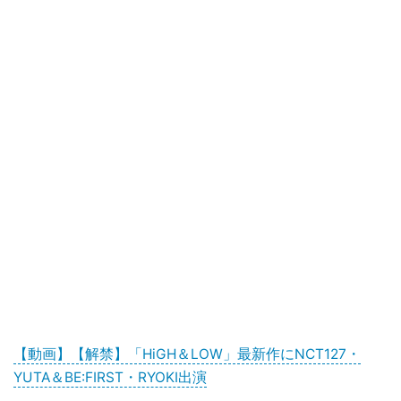
【動画】【解禁】「HiGH＆LOW」最新作にNCT127・
YUTA＆BE:FIRST・RYOKI出演