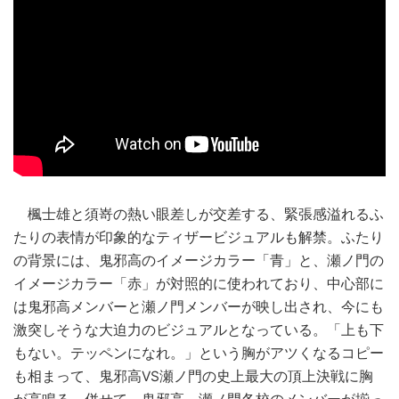
楓士雄と須嵜の熱い眼差しが交差する、緊張感溢れるふ
たりの表情が印象的なティザービジュアルも解禁。ふたり
の背景には、鬼邪高のイメージカラー「青」と、瀬ノ門の
イメージカラー「赤」が対照的に使われており、中心部に
は鬼邪高メンバーと瀬ノ門メンバーが映し出され、今にも
激突しそうな大迫力のビジュアルとなっている。「上も下
もない。テッペンになれ。」という胸がアツくなるコピー
も相まって、鬼邪高VS瀬ノ門の史上最大の頂上決戦に胸