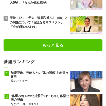
大好き」「なんか親近感が」
亜希（57）、元夫・清原和博さん（58）と
の関係について「完全なるリスペクト」
「今が1番いいよね」
もっと見る
番組ランキング
加護亜依、芸能人との“体の関係”を赤裸々
告白
愛のハイエナ
“体重72キロの北川景子”ぽっちゃり体型公
表の理由
ななにー 地下ABEMA