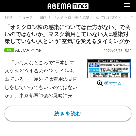
TOP
ニュース
国内
「オミクロン株の感染については仕方がない、で良
「オミクロン株の感染については仕方がない、で良
いのではないか」マスク着用していない人=感染対
策していない人という“空気”を変えるタイミングか
ABEMA Prime
2022/05/13 15:12
「いろんなところで“日本はマ
スクをどうするのか”という話も
出ている」「屋外では着用の見直
拡大する
しをしていってもいいのではない
か」。東京都医師会の尾崎治夫会
長が10日の会見で問題提起した、
マスク着用の推奨問題。
続きを読む
【映像】コロナ給付金4630万円
を誤送金 “返還拒否”男性は銀行で