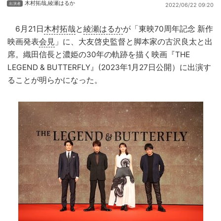
木村拓哉
,
綾瀬はるか
2022/06/22 09:20
6月21日
木村拓哉
と
綾瀬はるか
が「東映70周年記念 新作
映画発表
会見
」に、大友啓史監督と脚本家の古沢良太と出
席。織田信長と濃姫の30年の軌跡を描く映画『THE
LEGEND & BUTTERFLY』(2023年1月27日公開）に出演す
ることが明らかになった。