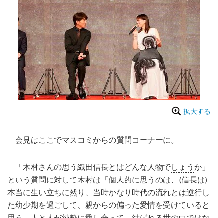
拡大する
会見はここでマスコミからの質問コーナーに。
「木村さんの思う織田信長とはどんな人物で
しょう
か」
という質問に対して木村は「個人的に思うのは、(信長は)
本当に生い立ちに然り、当時かなり時代の流れとは逆行し
た幼少期を過ごして、親からの偏った愛情を受けていると
思う。人と人が純粋に愛し合って、結ばれる世の中ではな