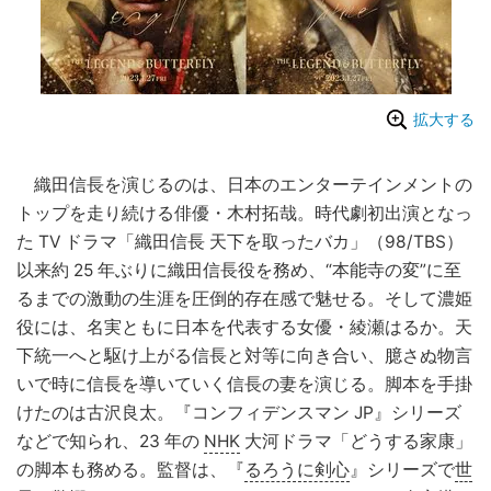
拡大する
織田信長を演じるのは、日本のエンターテインメントの
トップを走り続ける俳優・木村拓哉。時代劇初出演となっ
た TV ドラマ「織田信長 天下を取ったバカ」（98/TBS）
以来約 25 年ぶりに織田信長役を務め、“本能寺の変”に至
るまでの激動の生涯を圧倒的存在感で魅せる。そして濃姫
役には、名実ともに日本を代表する女優・綾瀬はるか。天
下統一へと駆け上がる信長と対等に向き合い、臆さぬ物言
いで時に信長を導いていく信長の妻を演じる。脚本を手掛
けたのは古沢良太。『コンフィデンスマン JP』シリーズ
などで知られ、23 年の
NHK
大河ドラマ「どうする家康」
の脚本も務める。監督は、『
るろうに剣心
』シリーズで
世