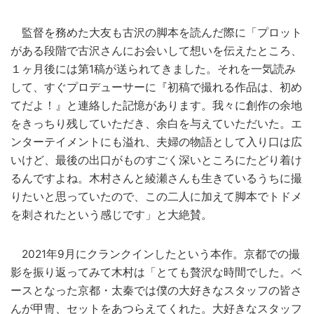
監督を務めた大友も古沢の脚本を読んだ際に「プロット
がある段階で古沢さんにお会いして想いを伝えたところ、
１ヶ月後には第1稿が送られてきました。それを一気読み
して、すぐプロデューサーに『初稿で撮れる作品は、初め
てだよ！』と連絡した記憶があります。我々に創作の余地
をきっちり残していただき、余白を与えていただいた。エ
ンターテイメントにも溢れ、夫婦の物語として入り口は広
いけど、最後の出口がものすごく深いところにたどり着け
るんですよね。木村さんと綾瀬さんも生きているうちに撮
りたいと思っていたので、この二人に加えて脚本でトドメ
を刺されたという感じです」と大絶賛。
2021年9月にクランクインしたという本作。京都での撮
影を振り返ってみて木村は「とても贅沢な時間でした。ベ
ースとなった京都・太秦では僕の大好きなスタッフの皆さ
んが甲冑、セットをあつらえてくれた。大好きなスタッフ