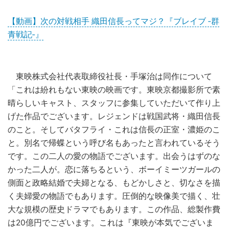
【動画】次の対戦相手 織田信長ってマジ？『ブレイブ ‐群
青戦記‐』
東映株式会社代表取締役社長・手塚治は同作について
「これは紛れもない東映の映画です。東映京都撮影所で素
晴らしいキャスト、スタッフに参集していただいて作り上
げた作品でございます。レジェンドは戦国武将・織田信長
のこと。そしてバタフライ・これは信長の正室・濃姫のこ
と。別名で帰蝶という呼び名もあったと言われているそう
です。この二人の愛の物語でございます。出会うはずのな
かった二人が。恋に落ちるという、ボーイミーツガールの
側面と政略結婚で夫婦となる、もどかしさと、切なさを描
く夫婦愛の物語でもあります。圧倒的な映像美で描く、壮
大な規模の歴史ドラマでもあります。この作品、総製作費
は20億円でございます。これは『東映が本気でございま