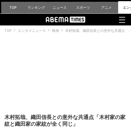
TOP
ランキング
ニュース
スポーツ
アニメ
エン
TOP
エンタメニュース
映画
木村拓哉、織田信長との意外な共通点「
木村拓哉、織田信長との意外な共通点「木村家の家
紋と織田家の家紋が全く同じ」