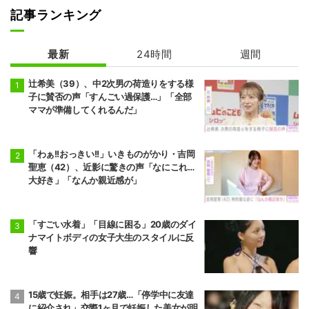
記事ランキング
最新
24時間
週間
辻希美（39）、中2次男の荷造りをする様
子に賛否の声「すんごい過保護…」「全部
ママが準備してくれるんだ」
「わぁ!!おっきい!!」いきものがかり・吉岡
聖恵（42）、近影に驚きの声「なにこれ…
大好き」「なんか親近感が」
「すごい水着」「目線に困る」20歳のダイ
ナマイトボディの女子大生のスタイルに反
響
15歳で妊娠。相手は27歳…「停学中に友達
に紹介され」交際1ヶ月で妊娠した美女が明