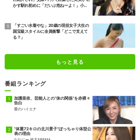
かす馴れ初めに「だいぶ危ねーよ！」小森
純も絶句
「すごい水着やな」20歳の現役女子大生の
国宝級スタイルに全員衝撃「どこで支えて
る？」
もっと見る
番組ランキング
加護亜依、芸能人との“体の関係”を赤裸々
告白
愛のハイエナ
“体重72キロの北川景子”ぽっちゃり体型公
表の理由
ななにー 地下ABEMA