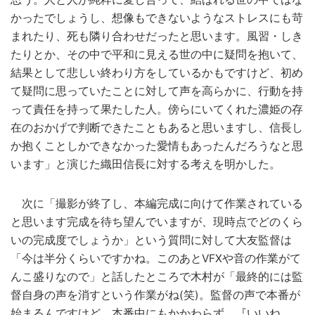
かったでしょうし、想像もできないようなストレスにも苛
まれたり、死も隣り合わせだったと思います。風習・しき
たりとか、その中で平和に見える世の中に疑問を抱いて、
結果として悲しい終わり方をしているかもですけど、初め
て疑問に思っていたことに対して声を高らかに、行動を持
って責任を持って果たした人。傍らにいてくれた濃姫の存
在のおかげで判断できたこともあると思いますし、信長し
か抱くことしかできなかった愛情もあったんだろうなと思
います」と演じた織田信長に対する考えを明かした。
次に「撮影が終了し、本編完成に向けて作業されている
と思います完成を待ち望んでいますが、現時点でどのくら
いの完成度でしょうか」という質問に対して大友監督は
「今は半分くらいですかね。このあとVFXや音の作業がて
んこ盛りなので」と話したところで木村が「最終的には監
督自身の声を消すという作業がね(笑)。監督の声で本番が
始まるんですけど、本番中にもかかわらず、『いいね