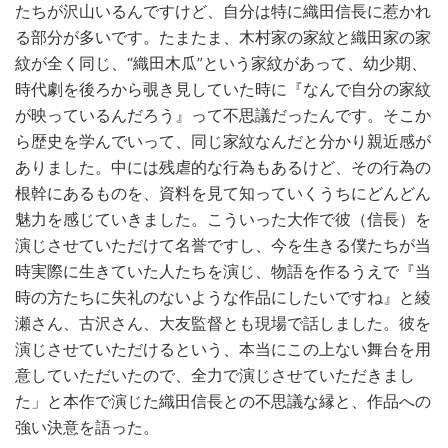
たちが沢山いるんですけど、自分は特に織田信長に惹かれ
る部分が多いです。たまたま、木村家の家紋と織田家の家
紋が全く同じ、“織田木瓜”という家紋があって、幼少期、
時代劇を後ろから覗き見していた時に『なんで自分の家紋
が映っているんだろう』って不思議だったんです。そこか
ら歴史を学んでいって、同じ家紋なんだと分かり親近感が
ありました。中には残虐的な行為もあるけど、その行為の
根幹にあるものを、資料を見て知っていくうちにどんどん
魅力を感じていきました。こういった大作で彼（信長）を
演じさせていただけて名誉ですし、今を生きる僕たちが当
時実際に生きていた人たちを演じ、物語を作るうえで『当
時の方たちに失礼のないような作品にしたいですね』と綾
瀬さん、古沢さん、大友監督とも現場で話しました。彼を
演じさせていただけるという、本当にこの上ない舞台を用
意していただいたので、全力で演じさせていただきまし
た」と本作で演じた織田信長との不思議な縁と、作品への
強い決意を語った。