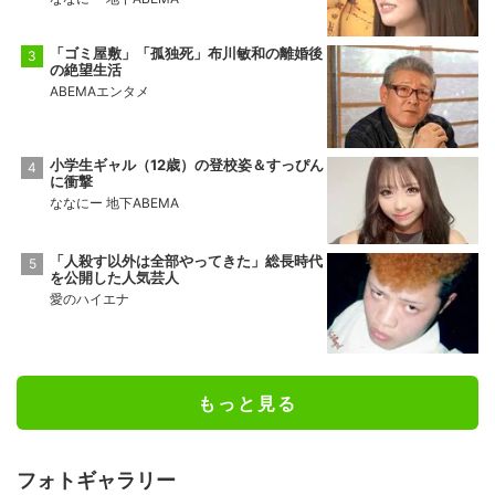
「ゴミ屋敷」「孤独死」布川敏和の離婚後
の絶望生活
ABEMAエンタメ
小学生ギャル（12歳）の登校姿＆すっぴん
に衝撃
ななにー 地下ABEMA
「人殺す以外は全部やってきた」総長時代
を公開した人気芸人
愛のハイエナ
もっと見る
フォトギャラリー