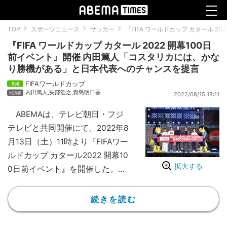
TOP
スポーツニュース
サッカー
『FIFA ワールドカップ カタール
『FIFA ワールドカップ カタール 2022 開幕100日
前イベント』開催 内田篤人「コスタリカには、かな
り勝機がある」と日本代表へのチャンスを提言
FIFAワールドカップ
内田篤人
,
矢部浩之
,
貴島明日香
2022/08/15 18:11
ABEMAは、テレビ朝日・フジ
テレビと共同開催にて、2022年8
月13日（土）11時より『FIFAワー
ルドカップ カタール2022 開幕10
拡大する
0日前イベント』を開催した。
イベントを彩る豪華なゲストと
して、ABEMAからは「ABEMA FI
続きを読む
FA ワールドカップ 2022 プロジ
ェクト」のGM（ゼネラルマネー