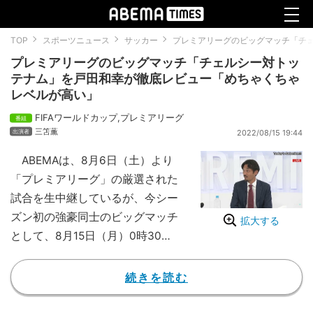
TOP
スポーツニュース
サッカー
プレミアリーグのビッグマッチ「チ
プレミアリーグのビッグマッチ「チェルシー対トッ
テナム」を戸田和幸が徹底レビュー「めちゃくちゃ
レベルが高い」
FIFAワールドカップ
,
プレミアリーグ
三笘薫
2022/08/15 19:44
ABEMAは、8月6日（土）より
「プレミアリーグ」の厳選された
試合を生中継しているが、今シー
ズン初の強豪同士のビッグマッチ
拡大する
として、8月15日（月）0時30分
に放送された「チェルシー対トッ
テナム」の試合後の解説コーナー
続きを読む
にて戸田和幸が登場、「めちゃく
ちゃレベルが高い」とコメントし