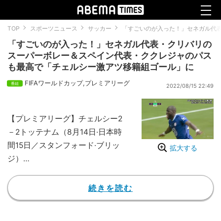
TOP
スポーツニュース
サッカー
「すごいのが入った！」セネガル代
「すごいのが入った！」セネガル代表・クリバリの
スーパーボレー＆スペイン代表・ククレジャのパス
も最高で「チェルシー激アツ移籍組ゴール」に
FIFAワールドカップ
,
プレミアリーグ
2022/08/15 22:49
【プレミアリーグ】チェルシー2
－2トッテナム（8月14日·日本時
間15日／スタンフォード·ブリッ
拡大する
ジ）
日本時間8月15日にプレミアリ
ーグ第2節、チェルシーvsトッテ
続きを読む
ナムのロンドン·ダービーが行わ
れ、チェルシーの新加入選手が活