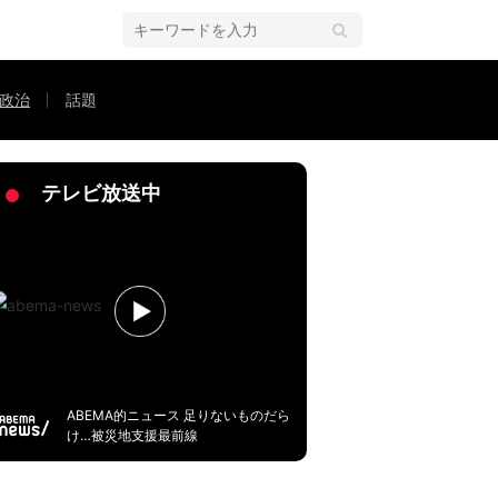
政治
話題
コメント
テレビ放送中
ABEMA的ニュース 足りないものだら
け…被災地支援最前線