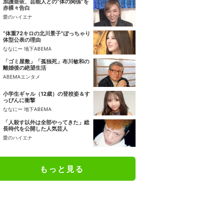
加護亜依、芸能人との“体の関係”を
赤裸々告白
愛のハイエナ
“体重72キロの北川景子”ぽっちゃり
体型公表の理由
ななにー 地下ABEMA
「ゴミ屋敷」「孤独死」布川敏和の
離婚後の絶望生活
ABEMAエンタメ
小学生ギャル（12歳）の登校姿＆す
っぴんに衝撃
ななにー 地下ABEMA
「人殺す以外は全部やってきた」総
長時代を公開した人気芸人
愛のハイエナ
もっと見る