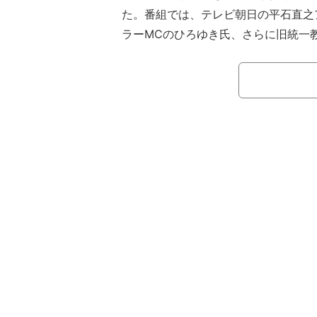
た。番組では、テレビ朝日の平石直之
ラーMCのひろゆき氏、さらに旧統一
取材を続けてきた鈴木エイト氏を聞き
話を聞いた。
【独自】「教団が無くなるのは寂しい」
ひろゆき氏は（動画あり）