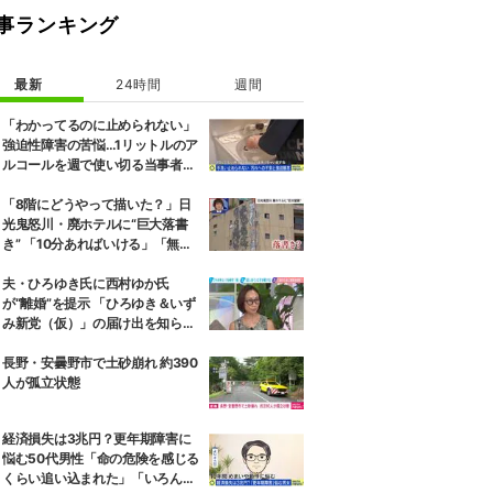
事ランキング
最新
24時間
週間
「わかってるのに止められない」
強迫性障害の苦悩…1リットルのア
ルコールを週で使い切る当事者
「生きてるのが辛いと思うことも
ある」
「8階にどうやって描いた？」日
光鬼怒川・廃ホテルに“巨大落書
き” 「10分あればいける」「無許
可で描かれた可能性」現役アーテ
ィストらが見解
夫・ひろゆき氏に西村ゆか氏
が“離婚”を提示 「ひろゆき＆いず
み新党（仮）」の届け出を知らさ
れず激怒「信頼関係が保てない状
態で夫婦を続けるのは無理」
長野・安曇野市で土砂崩れ 約390
人が孤立状態
経済損失は3兆円？更年期障害に
悩む50代男性「命の危険を感じる
くらい追い込まれた」「いろんな