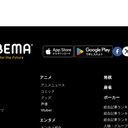
Face
Twi
book
er
アニメ
将棋
アニメニュース
麻雀
コミック
ポーカー
グッズ
声優
総合記事ランキ
ーツ
Vtuber
総合記事ランキ
エンタメ
総合記事ランキ
人物・グループ
エンタメ総合