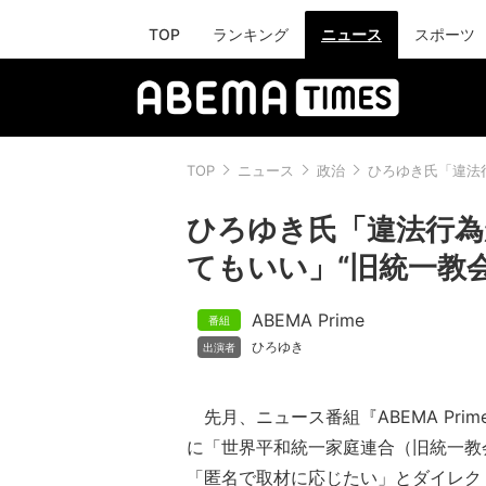
TOP
ランキング
ニュース
スポーツ
TOP
ニュース
政治
ひろゆき氏「違法
ひろゆき氏「違法行
てもいい」“旧統一教
ABEMA Prime
ひろゆき
先月、ニュース番組『ABEMA Prime
に「世界平和統一家庭連合（旧統一教会
「匿名で取材に応じたい」とダイレク