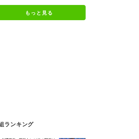
病院をめぐってきた状況が10年続
いた」“ゆらぎ世代”の本音と社会
もっと見る
の支え方
組ランキング