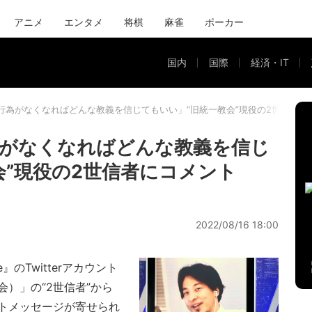
アニメ
エンタメ
将棋
麻雀
ポーカー
国内
国際
経済・IT
行為がなくなればどんな教義を信じてもいい」“旧統一教会”現役の2世信者に
為がなくなればどんな教義を信じ
会”現役の2世信者にコメント
2022/08/16 18:00
』のTwitterアカウント
）」の“2世信者”から
トメッセージが寄せられ