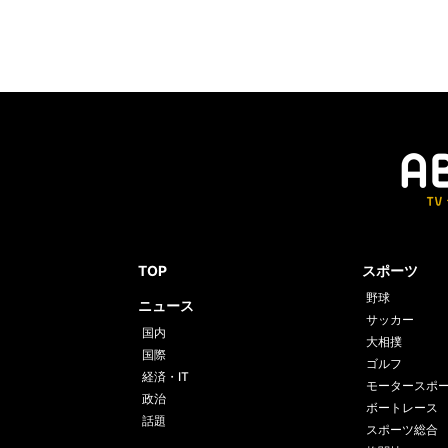
TOP
スポーツ
野球
ニュース
サッカー
国内
大相撲
国際
ゴルフ
経済・IT
モータースポ
政治
ボートレース
話題
スポーツ総合