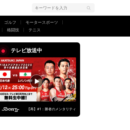
ゴルフ
モータースポーツ
格闘技
テニス
か〜」「素晴らしい」驚きと称賛
テレビ放送中
【再】#1：勝者のメンタリティ