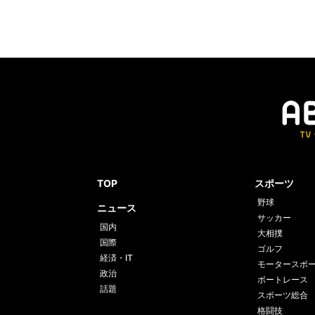
TOP
スポーツ
野球
ニュース
サッカー
国内
大相撲
国際
ゴルフ
経済・IT
モータースポ
政治
ボートレース
話題
スポーツ総合
格闘技