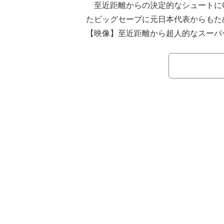
至近距離からの決定的なシュートにG
たビッグセーブに元日本代表からもた
【映像】至近距離から超人的なスーパ
開幕から3連勝と波に乗るアーセナ
前まで攻め上がる。すると後半54分
とスイス代表・ジャカの二人によるパ
侵攻。ゴール前までフラムDF陣を崩
エリア内フリーでシュートを放つも、
ビング。いとも簡単にキャッチまでし