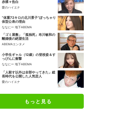
赤裸々告白
愛のハイエナ
“体重72キロの北川景子”ぽっちゃり
体型公表の理由
ななにー 地下ABEMA
「ゴミ屋敷」「孤独死」布川敏和の
離婚後の絶望生活
ABEMAエンタメ
小学生ギャル（12歳）の登校姿＆す
っぴんに衝撃
ななにー 地下ABEMA
「人殺す以外は全部やってきた」総
長時代を公開した人気芸人
愛のハイエナ
もっと見る