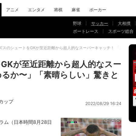
アニメ
エンタメ
将棋
麻雀
ポーカー
野球
サッカー
大相撲
ボートレース
スポーツ総合
ズスのシュートをGKが至近距離から超人的なスーパーキャッチ！ 「止める
GKが至近距離から超人的なスー
めるか〜」「素晴らしい」驚きと
ドカップ
2022/08/29 16:24
ラム（日本時間8月28日