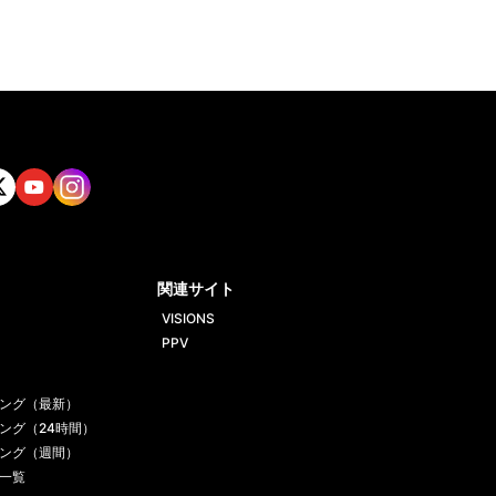
tt
Yout
Insta
ube
gram
関連サイト
VISIONS
PPV
ング（最新）
ング（24時間）
ング（週間）
一覧