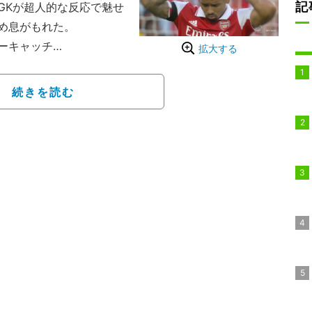
記
Kが超人的な反応で魅せ
め息がもれた。
ーキャッチ
拡大する
ルは、幾度となくゴール
、ブラジル代表・ジェズス
続きを読む
スワークでフラム陣内を
し、ジェズスがペナルティ
GKレノが横っ飛びでセー
てしまった。