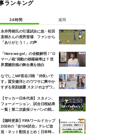
事ランキング
24時間
週間
永井秀樹氏の引退試合に故・松田
直樹さんの長男登場 ファンから
「ありがとう！」の声
「Here we go!」の全貌解明！“ロ
マーノ砲”発動の移籍確率は？ 世
界震撼投稿の舞台裏を独白
なでしこMF長谷川唯「仲良いで
す」冨安健洋とのウワサに爽やか
すぎる笑顔披露 スタジオはザワザ
ワ「はぐらかし方が女優さん！」
【サッカー日本代表】スタメン、
フォーメーション、試合日程結果
一覧｜第二次森保ジャパンの戦歴
を全網羅（2023〜2026年）
【随時更新】FIFAワールドカップ
2026の「全104試合」テレビ放
送・ネット配信まとめ｜日本時間
キックオフ｜日本戦の無料視聴方