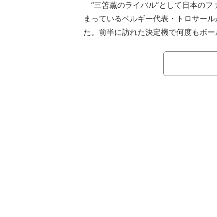
“三笘薫のライバル”として日本のフ
まっているベルギー代表・トロサール
た。前半に訪れた決定機で何度もボー
句、強引にフィニッシュ。独善的なプ
かった味方はガッカリ。コメント欄で
っとんねん」とツッコミがあふれた。
【映像】ボールを持ちすぎてしまうト