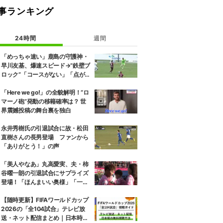
事ランキング
24時間
週間
「めっちゃ速い」鹿島の守護神・
早川友基、爆速スピード→“鉄壁ブ
ロック”「コースがない」「点が
入る気がしない」驚異の判断力と
飛び出しでビッグセーブ
「Here we go!」の全貌解明！“ロ
マーノ砲”発動の移籍確率は？ 世
界震撼投稿の舞台裏を独白
永井秀樹氏の引退試合に故・松田
直樹さんの長男登場 ファンから
「ありがとう！」の声
「美人やなあ」丸高愛実、夫・柿
谷曜一朗の引退試合にサプライズ
登場！「ほんまいい奥様」「一緒
にお辞儀するの素敵」家族愛が脚
光
【随時更新】FIFAワールドカップ
2026の「全104試合」テレビ放
送・ネット配信まとめ｜日本時間