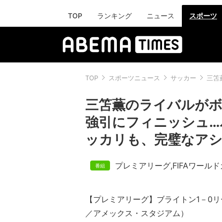
TOP
ランキング
ニュース
スポーツ
TOP
スポーツニュース
サッカー
三笘
三笘薫のライバルが
強引にフィニッシュ…
ッカリも、完璧なアシ
プレミアリーグ
,
FIFAワール
【プレミアリーグ】ブライトン1－0リ
／アメックス・スタジアム）