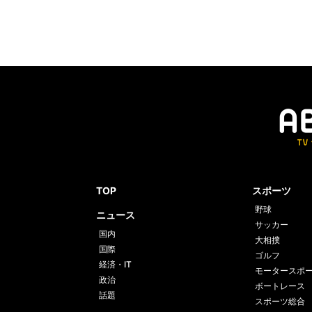
TOP
スポーツ
野球
ニュース
サッカー
国内
大相撲
国際
ゴルフ
経済・IT
モータースポ
政治
ボートレース
話題
スポーツ総合