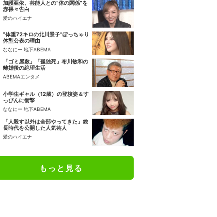
加護亜依、芸能人との“体の関係”を
赤裸々告白
愛のハイエナ
“体重72キロの北川景子”ぽっちゃり
体型公表の理由
ななにー 地下ABEMA
「ゴミ屋敷」「孤独死」布川敏和の
離婚後の絶望生活
ABEMAエンタメ
小学生ギャル（12歳）の登校姿＆す
っぴんに衝撃
ななにー 地下ABEMA
「人殺す以外は全部やってきた」総
長時代を公開した人気芸人
愛のハイエナ
もっと見る