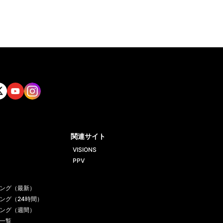
tt
Yout
Insta
ube
gram
関連サイト
VISIONS
PPV
ング（最新）
ング（24時間）
ング（週間）
一覧