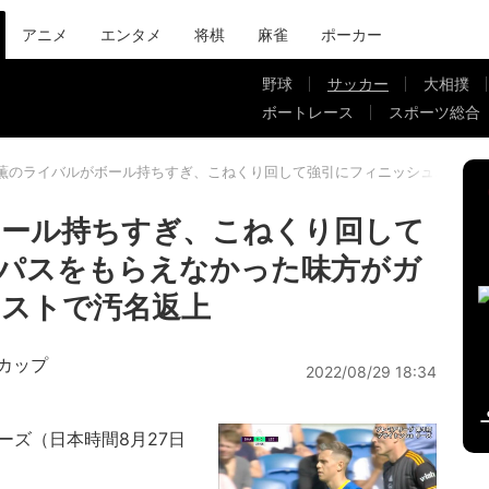
アニメ
エンタメ
将棋
麻雀
ポーカー
野球
サッカー
大相撲
ボートレース
スポーツ総合
薫のライバルがボール持ちすぎ、こねくり回して強引にフィニッシュ…パス
ボール持ちすぎ、こねくり回して
パスをもらえなかった味方がガ
ストで汚名返上
ドカップ
2022/08/29 18:34
ーズ（日本時間8月27日