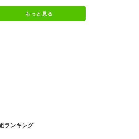
キックオフ｜日本戦の無料視聴方
法
もっと見る
組ランキング