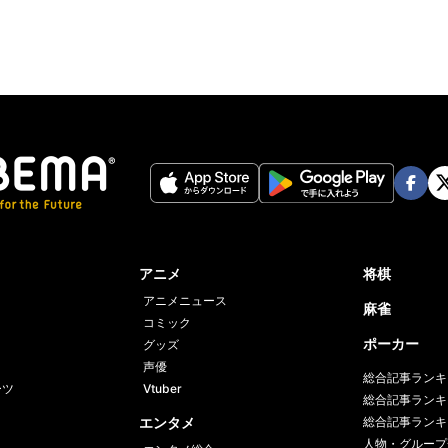
Face
Twi
book
er
アニメ
将棋
アニメニュース
麻雀
コミック
ポーカー
グッズ
声優
総合記事ランキ
ーツ
Vtuber
総合記事ランキ
エンタメ
総合記事ランキ
人物・グループ