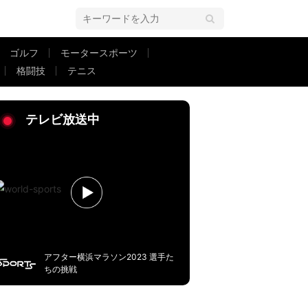
ゴルフ
モータースポーツ
格闘技
テニス
をもらえなかった味方がガッカリも、完璧なアシストで汚名返上
テレビ放送中
アフター横浜マラソン2023 選手た
ちの挑戦