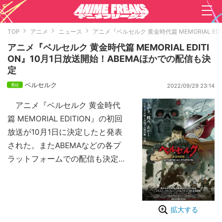
TOP
アニメ
ニュース
アニメ『ベルセルク 黄金時代篇 MEMORIAL E
アニメ『ベルセルク 黄金時代篇 MEMORIAL EDITI
ON』10月1日放送開始！ABEMAほかでの配信も決
定
ベルセルク
2022/09/29 23:14
アニメ『ベルセルク 黄金時代
篇 MEMORIAL EDITION』の初回
放送が10月1日に決定したと発表
された。またABEMAなどの各プ
ラットフォームでの配信も決定し
ている。
【放送】『ベルセルク 黄金時代
篇 MEMORIAL EDITION』第1話
拡大する
『ベルセルク』は、三浦建太郎