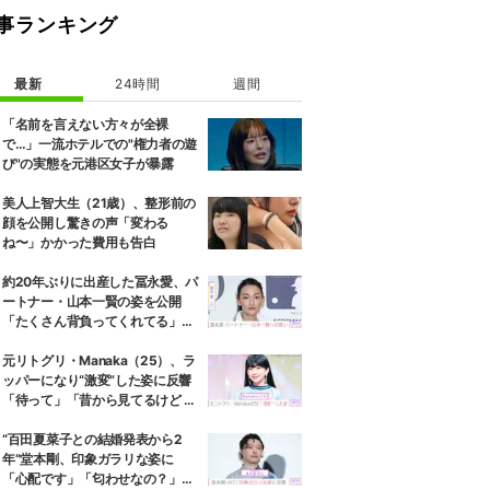
事ランキング
最新
24時間
週間
「名前を言えない方々が全裸
で…」一流ホテルでの"権力者の遊
び"の実態を元港区女子が暴露
美人上智大生（21歳）、整形前の
顔を公開し驚きの声「変わる
ね〜」かかった費用も告白
約20年ぶりに出産した冨永愛、パ
ートナー・山本一賢の姿を公開
「たくさん背負ってくれてる」感
謝の思いをつづる
元リトグリ・Manaka（25）、ラ
ッパーになり“激変”した姿に反響
「待って」「昔から見てるけど 最
近ずっと可愛くなってる」
“百田夏菜子との結婚発表から2
年”堂本剛、印象ガラリな姿に
「心配です」「匂わせなの？」な