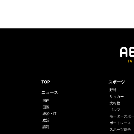
TOP
スポーツ
野球
ニュース
サッカー
国内
大相撲
国際
ゴルフ
経済・IT
モータースポ
政治
ボートレース
話題
スポーツ総合