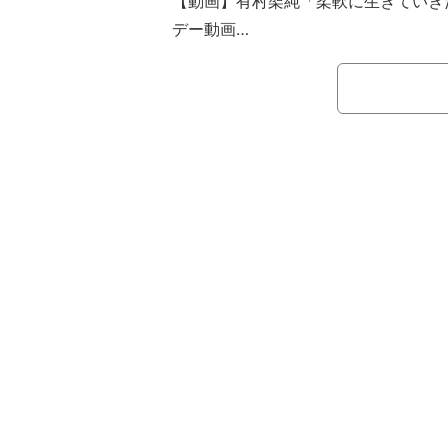
【動画】有村架純「柔軟に生きていき
デー動画
有村は「ゆいさん」とコメントを添
げなオフショットを公開。満面の笑み
ト”や、有村が佐久間に抱きつく微笑
こうした投稿に、連続テレビ小説『ひ
の共演を知るファンからは「きゃあひ
デす」「ひよっこコンビだ～～可愛い
ほか、「大好きなおふたり」「二人と
絶賛するコメントが寄せられている。