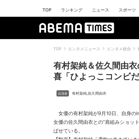
TOP
ランキング
ニュース
スポーツ
TOP
エンタメニュース
エンタメ総合
有村架純＆佐久間由衣
喜「ひよっこコンビ
有村架純
佐久間由衣
,
女優の有村架純が9月10日、自身のIns
女優の佐久間由衣との“肩組みショット
ばせている。