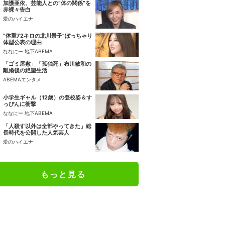
加護亜依、芸能人との“体の関係”を
赤裸々告白
愛のハイエナ
“体重72キロの北川景子”ぽっちゃり
体型公表の理由
ななにー 地下ABEMA
「ゴミ屋敷」「孤独死」布川敏和の
離婚後の絶望生活
ABEMAエンタメ
小学生ギャル（12歳）の登校姿＆す
っぴんに衝撃
ななにー 地下ABEMA
「人殺す以外は全部やってきた」総
長時代を公開した人気芸人
愛のハイエナ
もっと見る