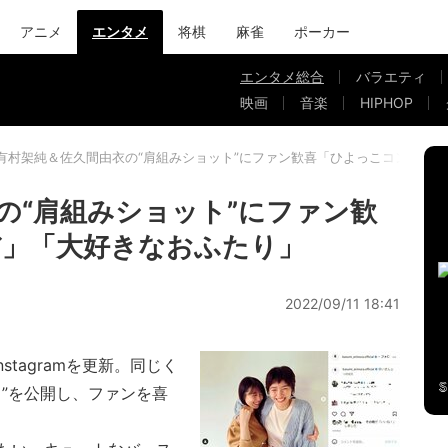
アニメ
エンタメ
将棋
麻雀
ポーカー
エンタメ総合
バラエティ
映画
音楽
HIPHOP
有村架純＆佐久間由衣の“肩組みショット”にファン歓喜「ひよっこコンビだ
の“肩組みショット”にファン歓
だ」「大好きなおふたり」
2022/09/11 18:41
tagramを更新。同じく
”を公開し、ファンを喜