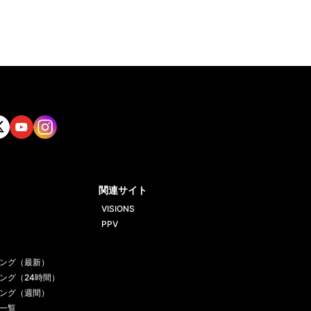
tt
Yout
Insta
ube
gram
関連サイト
VISIONS
PPV
ング（最新）
ング（24時間）
ング（週間）
一覧