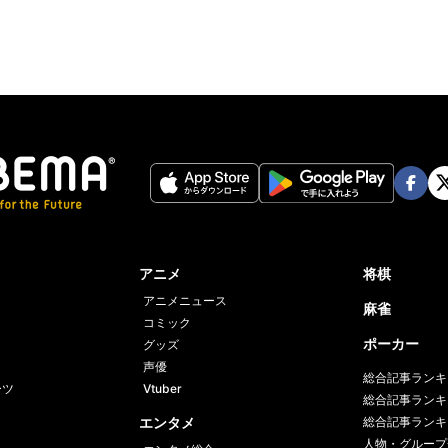
Face
Twi
book
er
アニメ
将棋
アニメニュース
麻雀
コミック
ポーカー
グッズ
声優
総合記事ランキ
ーツ
Vtuber
総合記事ランキ
エンタメ
総合記事ランキ
人物・グループ