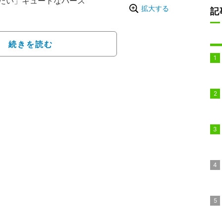
たい」キュートなバース
拡大する
記
え、佐久間との仲睦まじ
を浮かべた“肩組みショッ
続きを読む
ましい姿を披露した。
よっこ』（NHK系）で
よっこ！！！！！！尊い
嬉しい」と歓喜する声の
も可愛すぎます」などと