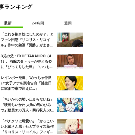
事ランキング
最新
24時間
週間
「これを抱き枕にしたのか？」と
ファン困惑『リコリス・リコイ
ル』作中の銘酒「泥酔」がまさか
の一升瓶サイズの抱き枕に
3児の父・EXILE TAKAHIRO（4
1）、両腕のタトゥーが見える姿
に「びっくりした!!!」「いつもと
また違ったTAKAHIROさん」など
の反響
レインボー池田、“めっちゃ仲良
い”女子アナを実名告白「誕生日
に家まで車で迎えに…」
「ちいかわの勢い止まらないね」
『映画ちいかわ 人魚の島のひみ
つ』動員350万人・興行収入50億
円突破が大きな話題に
「バチクソに可愛い」「かっこい
いお姉さん感」セガプライズ新作
『リコリス・リコイル』フィギュ