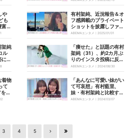
大事に健康一番」
しや
有村架純、近況報告＆オ
ども
フ感満載のプライベート
豊富な
ショットを披露しファン
歓喜 「ナチュラルな雰
1
ABEMAエンタメ｜
2025/01/01
囲気がステキ」
村架純
「痩せた」と話題の有村
コル
架純（31）、約2カ月ぶ
姿に絶
りのインスタ投稿に反響
可愛い
「足細すぎ！」「スタイ
08
ABEMAエンタメ｜
2024/08/30
くちゃ
ルいい」
ー」
な着物
「あんなに可愛い妹がい
って
て可哀想」有村藍里、
”を明
妹・有村架純と比較する
心ない声に反論「自分が
02
ABEMAエンタメ｜
2024/03/07
言われたら傷つくであろ
う言葉を、人に言うのは
違うと思う」
3
4
5