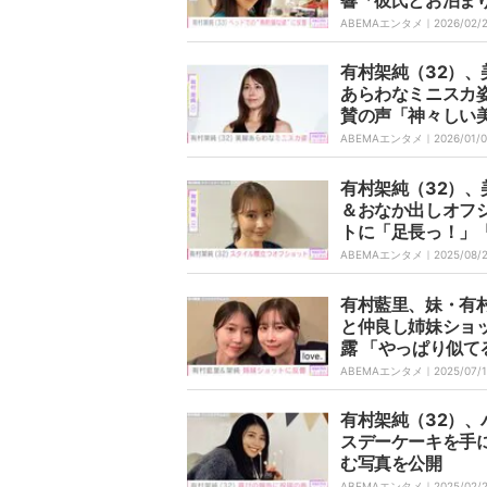
い」「突き抜けた
ABEMAエンタメ｜
2026/02/
さ」
有村架純（32）、
あらわなミニスカ
賛の声「神々しい
さ」「キッッッッ
ABEMAエンタメ｜
2026/01/
イな脚」
有村架純（32）、
＆おなか出しオフ
トに「足長っ！」
てこった」などフ
ABEMAエンタメ｜
2025/08/
賛
有村藍里、妹・有
と仲良し姉妹ショ
露 「やっぱり似て
「可愛すぎるじゃ
ABEMAエンタメ｜
2025/07/
か」と反響
有村架純（32）、
スデーケーキを手
む写真を公開
ABEMAエンタメ｜
2025/02/