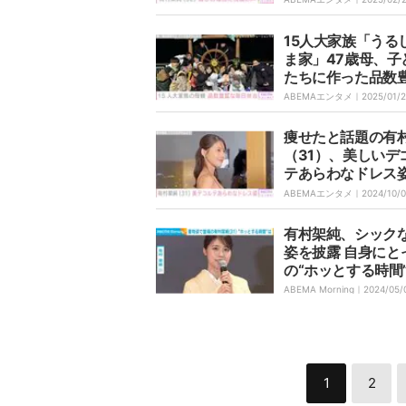
15人大家族「うる
ま家」47歳母、子
たちに作った品数
毎日弁当を公開
ABEMAエンタメ｜
2025/01/2
痩せたと話題の有
（31）、美しいデ
テあらわなドレス
賛の声「美しいと
ABEMAエンタメ｜
2024/10/
の共存」「めちゃ
色っぽくてセクシ
有村架純、シック
姿を披露 自身にと
の“ホッとする時間
かす
ABEMA Morning｜
2024/05/
1
2