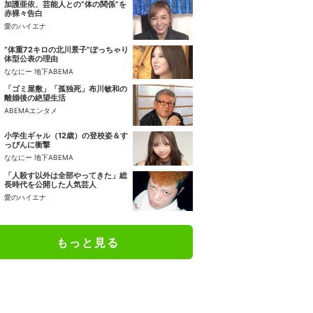
加護亜依、芸能人との“体の関係”を
赤裸々告白
愛のハイエナ
“体重72キロの北川景子”ぽっちゃり
体型公表の理由
ななにー 地下ABEMA
「ゴミ屋敷」「孤独死」布川敏和の
離婚後の絶望生活
ABEMAエンタメ
小学生ギャル（12歳）の登校姿＆す
っぴんに衝撃
ななにー 地下ABEMA
「人殺す以外は全部やってきた」総
長時代を公開した人気芸人
愛のハイエナ
もっと見る