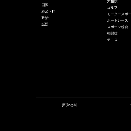
大相撲
国際
ゴルフ
経済・IT
モータースポ
政治
ボートレース
話題
スポーツ総合
格闘技
テニス
運営会社