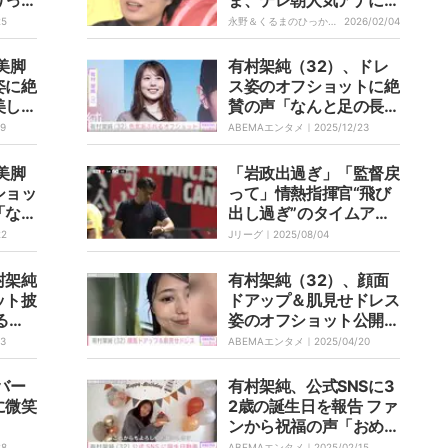
可愛
「久しぶりにムカつく」
25
永野＆くるまのひっかか
2026/02/04
りニーチェ｜
と一喝
美脚
有村架純（32）、ドレ
姿に絶
ス姿のオフショットに絶
美し
賛の声「なんと足の長い
ッッレ
こと」「美しさもたたず
09
ABEMAエンタメ｜
2025/12/23
まいも別格」
美脚
「岩政出過ぎ」「監督戻
ショッ
って」情熱指揮官“飛び
「なん
出し過ぎ”のタイムアッ
ァン絶
プアピールが話題沸騰
22
Jリーグ｜
2025/08/04
「自分で時間稼ぎしにい
ってる」「相変わらず熱
村架純
有村架純（32）、顔面
くていいな」
ット披
ドアップ＆肌見せドレス
る」
姿のオフショット公開
ない
二階堂ふみ・松本まりか
13
ABEMAエンタメ｜
2025/04/20
らが反応
バー
有村架純、公式SNSに3
に微笑
2歳の誕生日を報告 ファ
ンから祝福の声「おめで
とうございます」「体を
28
ABEMAエンタメ｜
2025/02/15