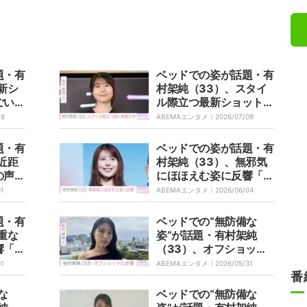
題・有
ベッドでの姿が話題・有
新シ
村架純（33）、スタイ
ごい！
ル際立つ最新ショットに
理し
絶賛の声「足長ぁ」「夏
28
ABEMAエンタメ｜
2026/07/09
らしいファッションでか
わいい」
題・有
ベッドでの姿が話題・有
近距
村架純（33）、無邪気
の声
にほほえむ姿に反響「お
た」
ちゃめだね」「かあい
01
ABEMAエンタメ｜
2026/06/04
い！」
題・有
ベッドでの“無防備な
重な
姿”が話題・有村架純
響「癒
（33）、オフショット
した
に多くの反響「ナチュラ
01
ABEMAエンタメ｜
2026/05/31
ルでいい」
番
な
ベッドでの“無防備な