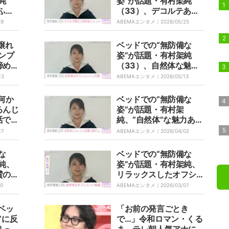
純
姿”が話題・有村架純
ふれ
（33）、デコルテあら
反響
わな自然体ショットに絶
29
ABEMAエンタメ｜
2026/05/25
されま
賛の声「色っぽい」
譲れ
ベッドでの“無防備な
ンプ
姿”が話題・有村架純
諦めな
（33）、自然体な魅力
あふれるオフショットに
13
ABEMAエンタメ｜
2026/05/13
反響「座ってる姿が絵に
なる」
何か
ベッドでの“無防備な
るんじ
姿”が話題・有村架
活で
純、“自然体”な魅力あふ
明かす
れるオフショットに反響
17
ABEMAエンタメ｜
2026/04/02
「いつ見ても可愛い」
な
ベッドでの“無防備な
純、
姿”が話題・有村架純、
賛の声
リラックスしたオフショ
開」
ットに「反則レベルの可
10
ABEMAエンタメ｜
2026/03/07
供給」
愛さ」「めっちゃ癒やさ
れる」と反響
ベッ
「お前の発言ごとき
”に反
で…」令和ロマン・くる
りっぽ
ま、テレ朝人気アナに