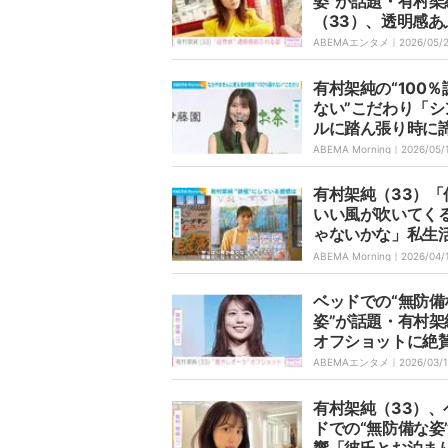
姿”が話題・有村架
（33）、透明感あ
るオフショットに
ABEMAエンタメ｜
2026/05/
「可愛すぎて癒や
した」
有村架純の“100％
ない”こだわり「シ
ルに踏ん張り時に
い」
ABEMA Morning｜
2026/05/
有村架純（33）「
いい風が吹いてく
ゃないかな」私生
の“鉄板”の習慣を
ABEMA Morning｜
2026/04/
ベッドでの“無防備
姿”が話題・有村架
オフショットに絶
「癒やしオーラ全
ABEMAエンタメ｜
2026/03/
「かわいいの過剰
有村架純（33）、
ドでの“無防備な姿
響「彼氏とお泊ま