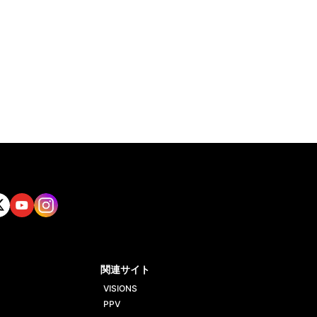
tt
Yout
Insta
ube
gram
関連サイト
VISIONS
PPV