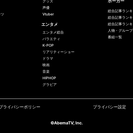
ポーカー
グッズ
声優
総合記事ランキ
ーツ
Vtuber
総合記事ランキ
エンタメ
総合記事ランキ
人物・グループ
エンタメ総合
番組一覧
バラエティ
K-POP
リアリティーショー
ドラマ
映画
音楽
HIPHOP
グラビア
プライバシーポリシー
プライバシー設定
©AbemaTV, Inc.