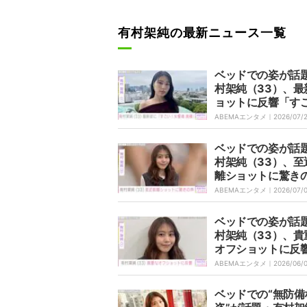
有村架純の最新ニュース一覧
ベッドでの姿が話
村架純（33）、最
ョットに反響「す
女優魂 発揮」「無
ABEMAエンタメ｜
2026/07/
ないように」
ベッドでの姿が話
村架純（33）、至
離ショットに驚き
「え!?誰って思っ
ABEMAエンタメ｜
2026/07/
「別人みたい」
ベッドでの姿が話
村架純（33）、貴
オフショットに反
やされてしまいま
ABEMAエンタメ｜
2026/06/
ー」
ベッドでの“無防備