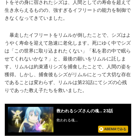
トをその身に宿されたシズは、人間としての寿命を超えて
生き永らえるものの、強すぎるイフリートの能力を制御で
きなくなってきていました。
暴走したイフリートをリムルが倒したことで、シズはよ
うやく寿命を迎えて急速に老化します。死にゆく中でシズ
は「この世界に取り込まれたくない」「私を君の中で眠ら
せてくれないかな？」と、最後の願いをリムルに託しま
す。リムルは約束通りシズを捕食したことで、人間の姿を
獲得。しかし、捕食後もシズがリムルにとって大切な存在
であることは変わらず、リムルは第23話にてシズの心残
りであった教え子たちを救いました。
救われるシズさんの魂… 23話
救われる魂…
ABEMAでみる