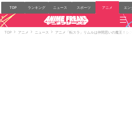
TOP
ランキング
ニュース
スポーツ
アニメ
エン
TOP
アニメ
ニュース
アニメ「転スラ」リムルは仲間思いの魔王！シ