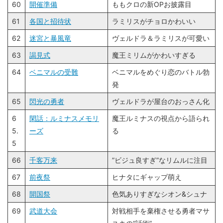
60
開催準備
ももクロの新OPお披露目
61
各国と招待状
ラミリスがチョロかわいい
62
迷宮と暴風竜
ヴェルドラ＆ラミリスが可愛い
63
謁見式
魔王ミリムがかわいすぎる
64
ベニマルの受難
ベニマルをめぐり恋のバトル勃
発
65
閃光の勇者
ヴェルドラが屋台のおっさん化
6
閑話：ルミナスメモリ
魔王ルミナスの視点から語られ
5.
ーズ
る
5
66
千客万来
”ビジュ良すぎ”なリムルに注目
67
前夜祭
ヒナタにギャップ萌え
68
開国祭
色気ありすぎなシオン&シュナ
69
武道大会
対戦相手を棄権させる勇者マサ