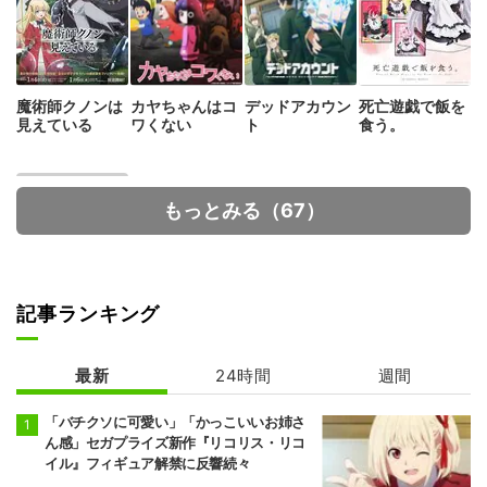
魔術師クノンは
カヤちゃんはコ
デッドアカウン
死亡遊戯で飯を
見えている
ワくない
ト
食う。
もっとみる（67）
記事ランキング
カードファイ
ト!! ヴァンガー
最新
24時間
週間
ド
「バチクソに可愛い」「かっこいいお姉さ
ん感」セガプライズ新作『リコリス・リコ
イル』フィギュア解禁に反響続々