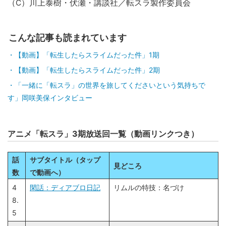
（C）川上泰樹・伏瀬・講談社／転スラ製作委員会
こんな記事も読まれています
【動画】「転生したらスライムだった件」1期
【動画】「転生したらスライムだった件」2期
「一緒に「転スラ」の世界を旅してくださいという気持ちで
す」岡咲美保インタビュー
アニメ「転スラ」3期放送回一覧（動画リンクつき）
話
サブタイトル（タップ
見どころ
数
で動画へ）
4
閑話：ディアブロ日記
リムルの特技：名づけ
8.
5