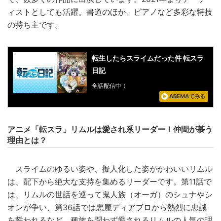
ィストとしても活躍。書道のほか、ピアノなど多彩な特技
の持ち主です。
転生したらスライムだった件 転スラ
日記
全話配信中！
ABEMAでみる
アニメ「転スラ」リムルは愛され系リーダー！仲間が慕う
理由とは？
スライムのゆるい姿や、擬人化した姿がかわいいリムル
は、配下から絶大な支持を集めるリーダーです。第11話で
は、リムルの世話を巡って鬼人族（オーガ）のシュナやシ
オンが争い、第36話では悪魔ディアブロから熱烈に忠誠
を誓われるなど、種族を問わず愛されるリムルの人気の理