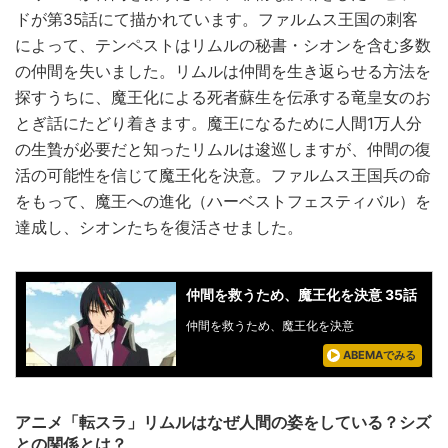
ドが第35話にて描かれています。ファルムス王国の刺客
によって、テンペストはリムルの秘書・シオンを含む多数
の仲間を失いました。リムルは仲間を生き返らせる方法を
探すうちに、魔王化による死者蘇生を伝承する竜皇女のお
とぎ話にたどり着きます。魔王になるために人間1万人分
の生贄が必要だと知ったリムルは逡巡しますが、仲間の復
活の可能性を信じて魔王化を決意。ファルムス王国兵の命
をもって、魔王への進化（ハーベストフェスティバル）を
達成し、シオンたちを復活させました。
仲間を救うため、魔王化を決意 35話
仲間を救うため、魔王化を決意
ABEMAでみる
アニメ「転スラ」リムルはなぜ人間の姿をしている？シズ
との関係とは？