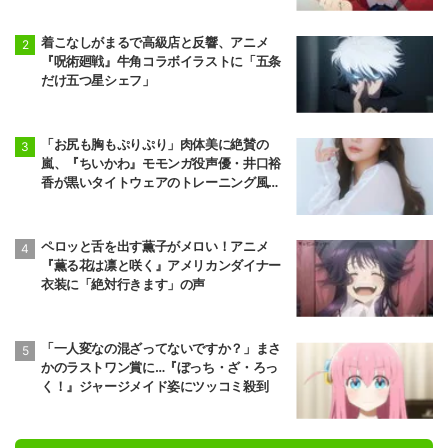
着こなしがまるで高級店と反響、アニメ
『呪術廻戦』牛角コラボイラストに「五条
だけ五つ星シェフ」
「お尻も胸もぷりぷり」肉体美に絶賛の
嵐、『ちいかわ』モモンガ役声優・井口裕
香が黒いタイトウェアのトレーニング風景
公開
ペロッと舌を出す薫子がメロい！アニメ
『薫る花は凛と咲く』アメリカンダイナー
衣装に「絶対行きます」の声
「一人変なの混ざってないですか？」まさ
かのラストワン賞に…『ぼっち・ざ・ろっ
く！』ジャージメイド姿にツッコミ殺到