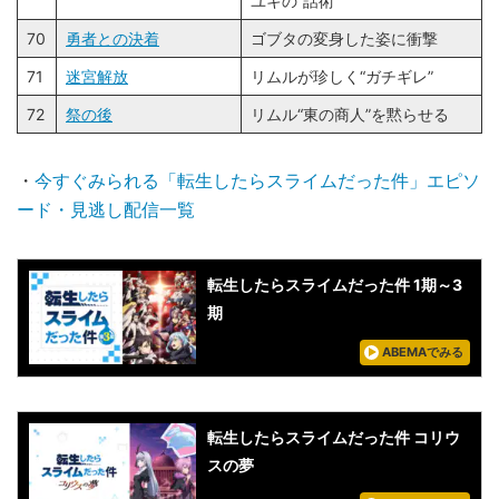
ユキの“話術”
70
勇者との決着
ゴブタの変身した姿に衝撃
71
迷宮解放
リムルが珍しく“ガチギレ”
72
祭の後
リムル“東の商人”を黙らせる
・
今すぐみられる「転生したらスライムだった件」エピソ
ード・見逃し配信一覧
転生したらスライムだった件 1期～3
期
ABEMAでみる
転生したらスライムだった件 コリウ
スの夢