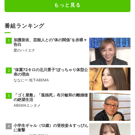
もっと見る
番組ランキング
加護亜依、芸能人との“体の関係”を赤裸々
告白
愛のハイエナ
“体重72キロの北川景子”ぽっちゃり体型公
表の理由
ななにー 地下ABEMA
「ゴミ屋敷」「孤独死」布川敏和の離婚後
の絶望生活
ABEMAエンタメ
小学生ギャル（12歳）の登校姿＆すっぴん
に衝撃