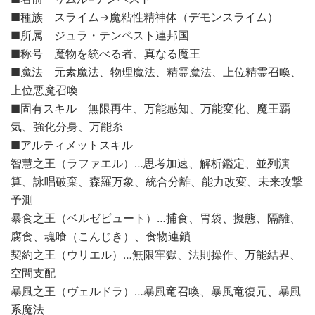
■種族 スライム→魔粘性精神体（デモンスライム）
■所属 ジュラ・テンペスト連邦国
■称号 魔物を統べる者、真なる魔王
■魔法 元素魔法、物理魔法、精霊魔法、上位精霊召喚、
上位悪魔召喚
■固有スキル 無限再生、万能感知、万能変化、魔王覇
気、強化分身、万能糸
■アルティメットスキル
智慧之王（ラファエル）…思考加速、解析鑑定、並列演
算、詠唱破棄、森羅万象、統合分離、能力改変、未来攻撃
予測
暴食之王（ベルゼビュート）…捕食、胃袋、擬態、隔離、
腐食、魂喰（こんじき）、食物連鎖
契約之王（ウリエル）…無限牢獄、法則操作、万能結界、
空間支配
暴風之王（ヴェルドラ）…暴風竜召喚、暴風竜復元、暴風
系魔法