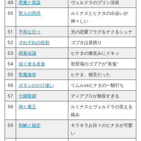
49
悪魔と策謀
ヴェルドラのプリン没収
50
聖人の思惑
ルミナスとヒナタの出会いが
神々しい
51
平和な日々
兄の恋愛フラグをチクるシュナ
52
それぞれの役割
ゴブタは居残り
53
両翼会議
ヒナタの微笑みにドキッ
54
迫り来る者達
初登場のゴブアが”美鬼”
55
聖魔激突
ヒナタ、猫舌だった
56
ボタンのかけ違い
リムルvsヒナタの一騎打ち
57
七曜暗躍
ディアブロが無双すぎる
58
神と魔王
ルミナスとヴェルドラの笑える
絡み
59
和解と協定
キラキラお目々のヒナタが可愛
い