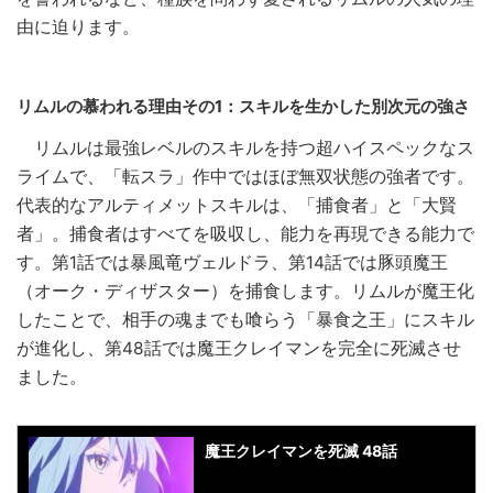
由に迫ります。
リムルの慕われる理由その1：スキルを生かした別次元の強さ
リムルは最強レベルのスキルを持つ超ハイスペックなス
ライムで、「転スラ」作中ではほぼ無双状態の強者です。
代表的なアルティメットスキルは、「捕食者」と「大賢
者」。捕食者はすべてを吸収し、能力を再現できる能力で
す。第1話では暴風竜ヴェルドラ、第14話では豚頭魔王
（オーク・ディザスター）を捕食します。リムルが魔王化
したことで、相手の魂までも喰らう「暴食之王」にスキル
が進化し、第48話では魔王クレイマンを完全に死滅させ
ました。
魔王クレイマンを死滅 48話