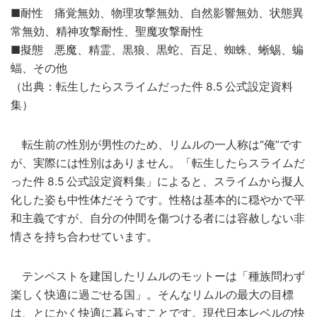
■耐性 痛覚無効、物理攻撃無効、自然影響無効、状態異
常無効、精神攻撃耐性、聖魔攻撃耐性
■擬態 悪魔、精霊、黒狼、黒蛇、百足、蜘蛛、蜥蜴、蝙
蝠、その他
（出典：転生したらスライムだった件 8.5 公式設定資料
集）
転生前の性別が男性のため、リムルの一人称は“俺”です
が、実際には性別はありません。「転生したらスライムだ
った件 8.5 公式設定資料集」によると、スライムから擬人
化した姿も中性体だそうです。性格は基本的に穏やかで平
和主義ですが、自分の仲間を傷つける者には容赦しない非
情さを持ち合わせています。
テンペストを建国したリムルのモットーは「種族問わず
楽しく快適に過ごせる国」。そんなリムルの最大の目標
は、とにかく快適に暮らすことです。現代日本レベルの快