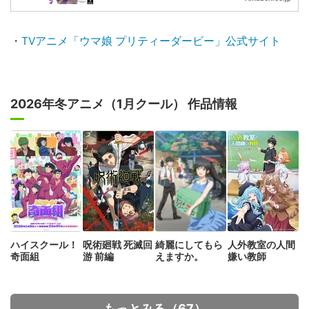
・
TVアニメ「ウマ娘 プリティーダービー」公式サイト
2026年冬アニメ（1月クール） 作品情報
ハイスクール！
呪術廻戦 死滅回
綺麗にしてもら
人外教室の人間
奇面組
游 前編
えますか。
嫌い教師
もっとみる（67）