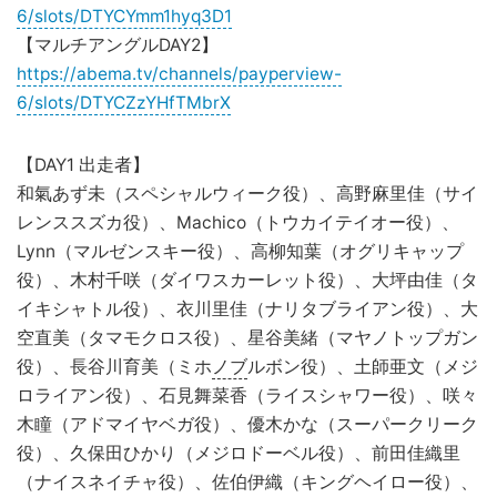
6/slots/DTYCYmm1hyq3D1
【マルチアングルDAY2】
https://abema.tv/channels/payperview-
6/slots/DTYCZzYHfTMbrX
【DAY1 出走者】
和氣あず未（スペシャルウィーク役）、高野麻里佳（サイ
レンススズカ役）、Machico（トウカイテイオー役）、
Lynn（マルゼンスキー役）、高柳知葉（オグリキャップ
役）、木村千咲（ダイワスカーレット役）、大坪由佳（タ
イキシャトル役）、衣川里佳（ナリタブライアン役）、大
空直美（タマモクロス役）、星谷美緒（マヤノトップガン
役）、長谷川育美（ミホ
ノブ
ルボン役）、土師亜文（メジ
ロライアン役）、石見舞菜香（ライスシャワー役）、咲々
木瞳（アドマイヤベガ役）、優木かな（スーパークリーク
役）、久保田ひかり（メジロドーベル役）、前田佳織里
（ナイスネイチャ役）、佐伯伊織（キングヘイロー役）、