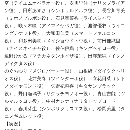
空
（テイエムオペラオー役）、衣川里佳（ナリタブライア
ン役）、田所あずさ（シンボリルドルフ役）、長谷川育美
（ミホノブルボン役）、石見舞菜香（ライスシャワー
役）、咲々木瞳（アドマイヤベガ役）、渡部優衣（ウイニ
ングチケット役）、大和田仁美（スマートファルコン
役）、和多田美咲（メイショウドトウ役）、前田佳織里
（ナイスネイチャ役）、佐伯伊織（キングヘイロー役）、
遠野ひかる（マチカネタンホイザ役）、
田澤茉純
（イクノ
ディクタス役）、
のぐちゆり（メジロパーマー役）、山根綺（ダイタクヘリ
オス役）、花井美春（ツインターボ役）、立花日菜（サト
ノダイヤモンド役）、矢野妃菜喜（キタサンブラック
役）、野口瑠璃子（サクラチヨノオー役）、青山吉能（ツ
ルマルツヨシ役）、中村カンナ（ナリタトップロード
役）、春川芽生（シンボリクリスエス役）、松岡美里（タ
ニノギムレット役）
【実況】