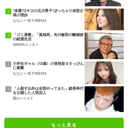
“体重72キロの北川景子”ぽっちゃり体型公
表の理由
ななにー 地下ABEMA
「ゴミ屋敷」「孤独死」布川敏和の離婚後
の絶望生活
ABEMAエンタメ
小学生ギャル（12歳）の登校姿＆すっぴん
に衝撃
ななにー 地下ABEMA
「人殺す以外は全部やってきた」総長時代
を公開した人気芸人
愛のハイエナ
もっと見る