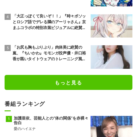
「大正っぽくて良いぞ！！」『時々ボソッ
とロシア語でデレる隣のアーリャさん』京
まふコラボの特別衣装ビジュアルに絶賛の
声
「お尻も胸もぷりぷり」肉体美に絶賛の
嵐、『ちいかわ』モモンガ役声優・井口裕
香が黒いタイトウェアのトレーニング風景
公開
もっと見る
番組ランキング
加護亜依、芸能人との“体の関係”を赤裸々
告白
愛のハイエナ