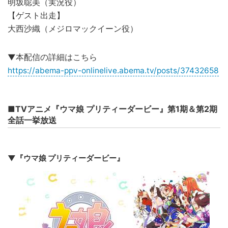
明坂聡美（実況役）
【ゲスト出走】
大西沙織（メジロマックイーン役）
▼本配信の詳細はこちら
https://abema-ppv-onlinelive.abema.tv/posts/37432658
■TVアニメ『ウマ娘 プリティーダービー』第1期＆第2期
全話一挙放送
▼『ウマ娘 プリティーダービー』