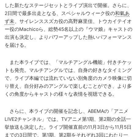
した新たなステージセットとライブ演出で開催。さらに、
2日間で最多出走となる、スペシャルウィーク役の
和氣あ
ず未
、サイレンススズカ役の高野麻里佳、トウカイテイオ
ー役のMachicoら、総勢45名以上の『ウマ娘』キャストの
出演も決定し、よりパワーアップした熱いパフォーマンス
を届ける。
また本ライブでは、「マルチアングル機能」付きチケッ
トも発売。マルチアングルでは、自身の好きなタイミング
で、ライブ本編では流れていない別角度のカメラ映像に切
り替え、自分好みのアングルで楽しむことができ、より多
くの角度からキャストの様々な表情を視聴できる。
さらに、本ライブの開催を記念し、ABEMAの「アニメ
LIVE2チャンネル」では、TVアニメ第1期、第2期の全話一
挙放送も決定した。ライブ開催直前の11月3日から11月5日
までの3日間で、第1期、第2期をそれぞれ3回にわたり一