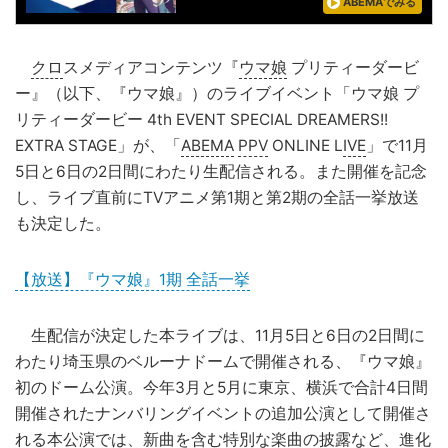
ABEMAでみる
クロ
スメディアコンテンツ『
ウマ娘
プリティーダービ
ー』（以下、『ウマ娘』）のライブイベント「ウマ娘 プ
リティーダービー 4th EVENT SPECIAL DREAMERS!!
EXTRA STAGE」が、「
ABEMA
PPV
ONLINE L
IVE
」で11月
5日と6日の2日間にわたり生配信される。また開催を記念
し、ライブ直前にTVアニメ第1期と第2期の全話一挙放送
も決定した。
【放送】『ウマ娘』1期 全話一挙
生配信が決定した本ライブは、11月5日と6日の2日間に
わたり埼玉県のベルーナドームで開催される、『ウマ娘』
初のドーム公演。今年3月と5月に東京、横浜で合計4日間
開催されたナンバリングイベントの追加公演として開催さ
れる本公演では、新曲を含む特別な楽曲の披露など、進化