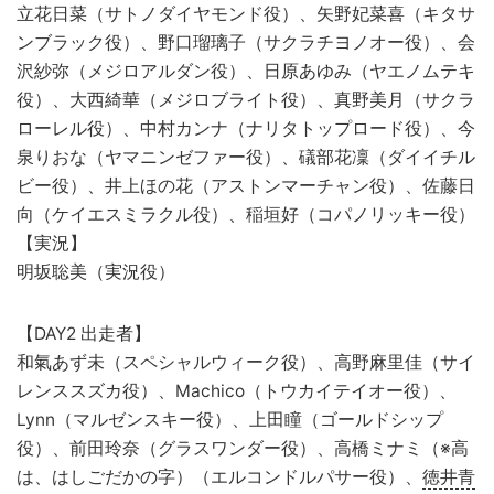
立花日菜（サトノダイヤモンド役）、矢野妃菜喜（キタサ
ンブラック役）、野口瑠璃子（サクラチヨノオー役）、会
沢紗弥（メジロアルダン役）、日原あゆみ（ヤエノムテキ
役）、大西綺華（メジロブライト役）、真野美月（サクラ
ローレル役）、中村カンナ（ナリタトップロード役）、今
泉りおな（ヤマニンゼファー役）、礒部花凜（ダイイチル
ビー役）、井上ほの花（アストンマーチャン役）、佐藤日
向（ケイエスミラクル役）、稲垣好（コパノリッキー役）
【実況】
明坂聡美（実況役）
【DAY2 出走者】
和氣あず未（スペシャルウィーク役）、高野麻里佳（サイ
レンススズカ役）、Machico（トウカイテイオー役）、
Lynn（マルゼンスキー役）、上田瞳（ゴールドシップ
役）、前田玲奈（グラスワンダー役）、高橋ミナミ（※高
は、はしごだかの字）（エルコンドルパサー役）、
徳井青