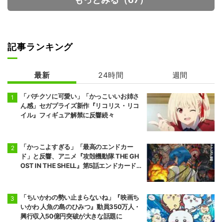
記事ランキング
最新
24時間
週間
「バチクソに可愛い」「かっこいいお姉さ
ん感」セガプライズ新作『リコリス・リコ
イル』フィギュア解禁に反響続々
「かっこよすぎる」「最高のエンドカー
ド」と反響、アニメ『攻殻機動隊 THE GH
OST IN THE SHELL』第5話エンドカード公
開
「ちいかわの勢い止まらないね」『映画ち
いかわ 人魚の島のひみつ』動員350万人・
興行収入50億円突破が大きな話題に