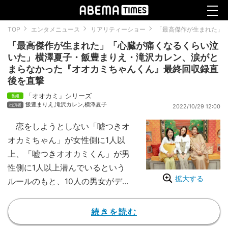
TOP
エンタメニュース
リアリティーショー
「最高傑作が生まれた」
「最高傑作が生まれた」「心臓が痛くなるくらい泣
いた」横澤夏子・飯豊まりえ・滝沢カレン、涙がと
まらなかった『オオカミちゃんくん』最終回収録直
後を直撃
「オオカミ」シリーズ
飯豊まりえ
,
滝沢カレン
,
横澤夏子
2022/10/29 12:00
恋をしようとしない「嘘つきオ
オカミちゃん」が女性側に1人以
上、「嘘つきオオカミくん」が男
性側に1人以上潜んでいるという
拡大する
ルールのもと、10人の男女がデー
トや共同作業を通して“最高の
恋”を叶えようと奮闘する姿を追
続きを読む
いかけてきたABEMAオリジナル