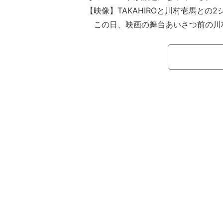
【映像】TAKAHIROと川村壱馬との2
この日、映画の舞台あいさつ前の川
を投稿したTAKAHIRO。ハッシュタ
事務所でバッタリ」「#仕上がりバッ
リ」「#唇ぷっくり」「#可愛いやっ
り」「#売れてねバッコリ」「#飲も
ねしっかり」「#寝ないでうっかり」
だね焼き栗」と、韻を踏んだユーモア
る。