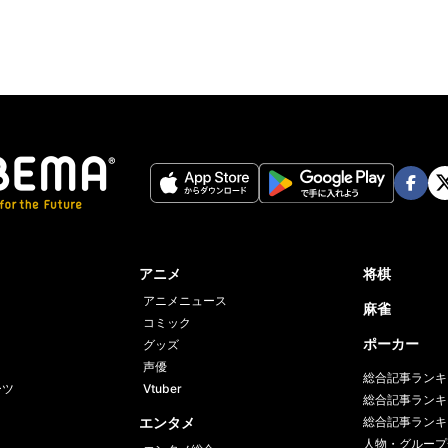
Face
Twi
book
er
アニメ
将棋
アニメニュース
麻雀
コミック
ポーカー
グッズ
声優
総合記事ランキ
ーツ
Vtuber
総合記事ランキ
エンタメ
総合記事ランキ
人物・グループ