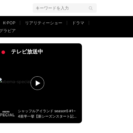
K-POP
リアリティーショー
ドラマ
グラビア
が「センスありすぎ」と話題
テレビ放送中
シャッフルアイランド season5 #1~
4前半一挙【新シーズンスタート記
念】