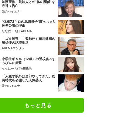
加護亜依、芸能人との“体の関係”を
赤裸々告白
愛のハイエナ
“体重72キロの北川景子”ぽっちゃり
体型公表の理由
ななにー 地下ABEMA
「ゴミ屋敷」「孤独死」布川敏和の
離婚後の絶望生活
ABEMAエンタメ
小学生ギャル（12歳）の登校姿＆す
っぴんに衝撃
ななにー 地下ABEMA
「人殺す以外は全部やってきた」総
長時代を公開した人気芸人
愛のハイエナ
もっと見る