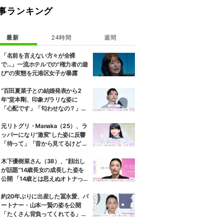
事ランキング
最新
24時間
週間
「名前を言えない方々が全裸
で…」一流ホテルでの"権力者の遊
び"の実態を元港区女子が暴露
“百田夏菜子との結婚発表から2
年”堂本剛、印象ガラリな姿に
「心配です」「匂わせなの？」な
どさまざまな声
元リトグリ・Manaka（25）、ラ
ッパーになり“激変”した姿に反響
「待って」「昔から見てるけど 最
近ずっと可愛くなってる」
木下優樹菜さん（38）、“顔出し
が話題”14歳長女の成長した姿を
公開 「14歳とは思えぬオトナっぽ
さ」「優樹菜ちゃんにそっくりす
ぎる」など反響
約20年ぶりに出産した冨永愛、パ
ートナー・山本一賢の姿を公開
「たくさん背負ってくれてる」感