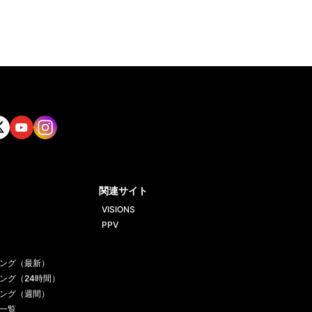
tt
Yout
Insta
ube
gram
関連サイト
VISIONS
PPV
ング（最新）
ング（24時間）
ング（週間）
一覧