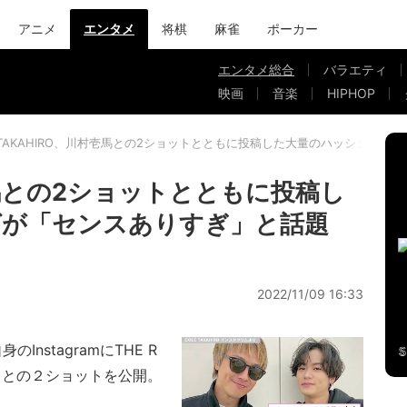
アニメ
エンタメ
将棋
麻雀
ポーカー
エンタメ総合
バラエティ
映画
音楽
HIPHOP
TAKAHIRO、川村壱馬との2ショットとともに投稿した大量のハッシュタグ
壱馬との2ショットとともに投稿し
グが「センスありすぎ」と話題
2022/11/09 16:33
のInstagramにTHE R
5）との２ショットを公開。