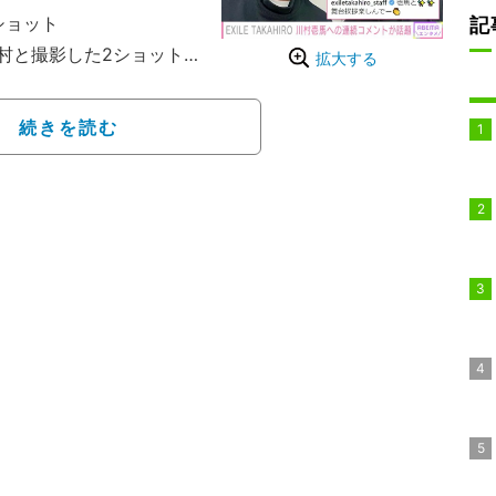
ショット
記
村と撮影した2ショット
拡大する
グをつけたコメントは「#
チリ」「#萌え袖タップ
続きを読む
ぱり」「#魅力にどっぷ
うねマッコリ」「#食べて
「#治して肩こり」「#旬
あふれる内容になってい