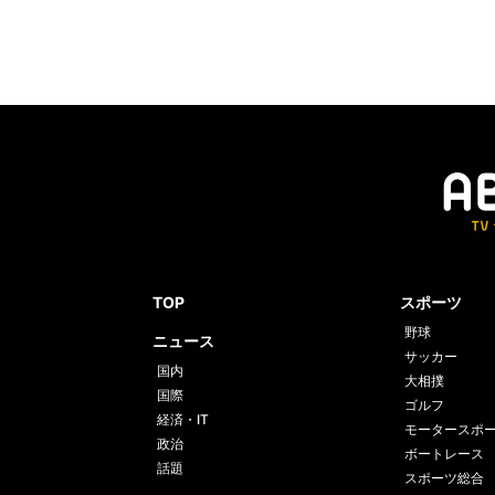
TOP
スポーツ
野球
ニュース
サッカー
国内
大相撲
国際
ゴルフ
経済・IT
モータースポ
政治
ボートレース
話題
スポーツ総合