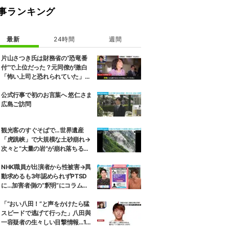
事ランキング
最新
24時間
週間
片山さつき氏は財務省の“恐竜番
付”で上位だった？元同僚が激白
「怖い上司と恐れられていた」
「関脇からおかみさんに」
公式行事で初のお言葉へ 悠仁さま
広島ご訪問
観光客のすぐそばで…世界遺産
「虎跳峡」で大規模な土砂崩れ→
次々と“大量の岩”が崩れ落ちる瞬
間 中国
NHK職員が出演者から性被害→異
動求めるも3年認められずPTSD
に…加害者側の“釈明”にコラムニ
スト「納得がいかない」一方で組
織体制の問題点も指摘
「“おい八田！”と声をかけたら猛
スピードで逃げて行った」八田與
一容疑者の生々しい目撃情報…1万