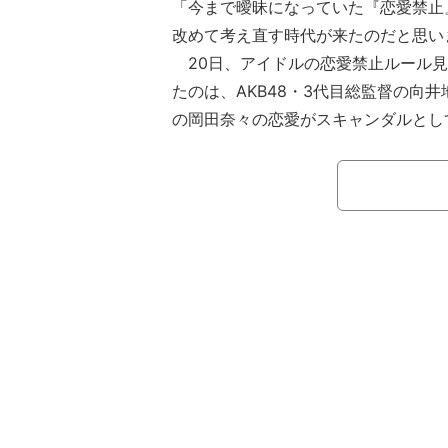
「今まで曖昧になっていた『恋愛禁止
改めて考え直す時代が来たのだと思い
20日、アイドルの恋愛禁止ルール見
たのは、AKB48・3代目総監督の向
の岡田奈々の恋愛がスキャンダルとし
んな中で投稿された向井地のツイート
に火をつけることとなった。
【映像】トレエン・たかし、アイドル
前」