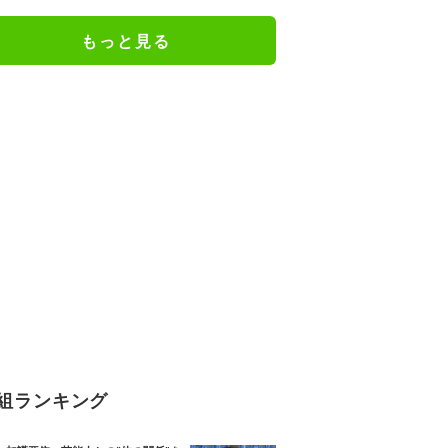
件超の情報も有力手掛かりなし 別
府ひき逃げ殺人事件
もっと見る
組ランキング