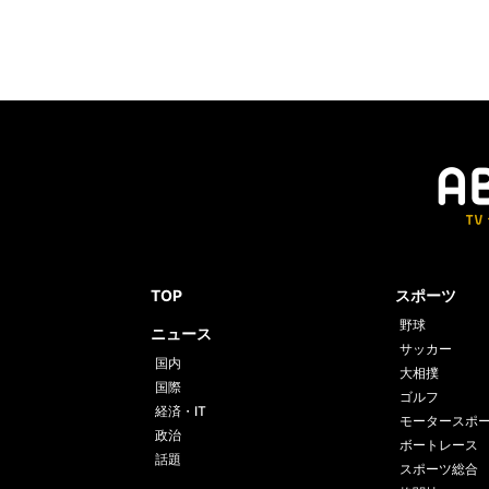
TOP
スポーツ
野球
ニュース
サッカー
国内
大相撲
国際
ゴルフ
経済・IT
モータースポ
政治
ボートレース
話題
スポーツ総合