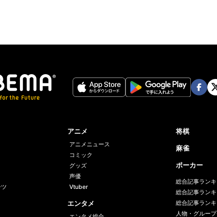
Face
Twi
book
er
アニメ
将棋
アニメニュース
麻雀
コミック
ポーカー
グッズ
声優
総合記事ランキ
ーツ
Vtuber
総合記事ランキ
エンタメ
総合記事ランキ
人物・グループ
エンタメ総合