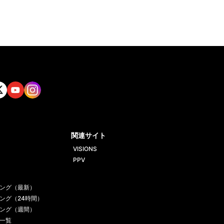
tt
Yout
Insta
ube
gram
関連サイト
VISIONS
PPV
ング（最新）
ング（24時間）
ング（週間）
一覧