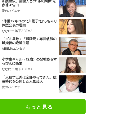
加護亜依、芸能人との“体の関係”を
赤裸々告白
愛のハイエナ
“体重72キロの北川景子”ぽっちゃり
体型公表の理由
ななにー 地下ABEMA
「ゴミ屋敷」「孤独死」布川敏和の
離婚後の絶望生活
ABEMAエンタメ
小学生ギャル（12歳）の登校姿＆す
っぴんに衝撃
ななにー 地下ABEMA
「人殺す以外は全部やってきた」総
長時代を公開した人気芸人
愛のハイエナ
もっと見る