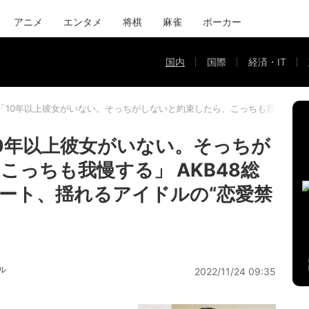
アニメ
エンタメ
将棋
麻雀
ポーカー
国内
国際
経済・IT
「10年以上彼女がいない。そっちがしないと約束したら、こっちも我慢する」 
0年以上彼女がいない。そっちが
っちも我慢する」 AKB48総
ート、揺れるアイドルの“恋愛禁
ル
2022/11/24 09:35