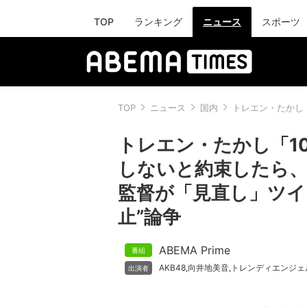
TOP
ランキング
ニュース
スポーツ
TOP
ニュース
国内
トレエン・たかし
トレエン・たかし「1
しないと約束したら、こ
監督が「見直し」ツイ
止”論争
ABEMA Prime
AKB48
向井地美音
トレンディエンジェ
,
,