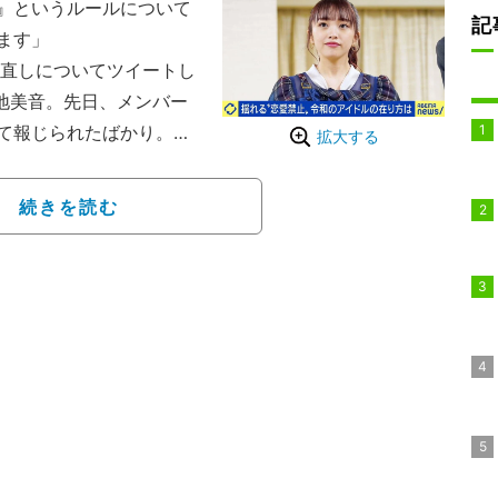
』というルールについて
記
ます」
直しについてツイートし
井地美音。先日、メンバー
て報じられたばかり。そ
拡大する
は、アイドルの恋愛論争
続きを読む
の恋愛禁止は「当たり