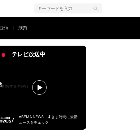
政治
話題
AKB48総監督が「見直し」ツイート、揺れるアイドルの“恋愛禁止”論争
テレビ放送中
ABEMA NEWS すきま時間に最新ニ
ュースをチェック