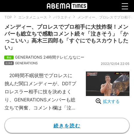
TOP
エンタメニュース
バラエティ
メンディー、プロレスでプロ相手
メンディー、プロレスでプロ相手に大技炸裂！メン
バーも総立ちで感動コメント続々「泣きそう」「か
っこいい」高木三四郎も「すぐにでもスカウトした
い」
GENERATIONS 24時間テレビ
,
ななにー
GENERATIONS
2022/12/04 22:05
20時間不眠状態でプロレスに
挑んだ関口メンディーが、DDTプ
ロレスラー相手に技を決めまく
り、GENERATIONSメンバーも総
拡大する
立ちで興奮、コメント欄は「泣
く」「かっこいい」の声が殺到し
た。
続きを読む
【映像】メンディー、プロ相手に