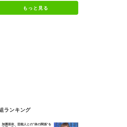
もっと見る
組ランキング
加護亜依、芸能人との“体の関係”を