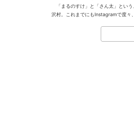
「まるのすけ」と「さん太」という
沢村。これまでにもInstagramで
プしファンの間で「可愛い！」と話題
今回の投稿では「出掛ける時は玄関
すると1番最初に出迎えてくれます。
のは大好きで、丸々としたカラダを撫
す」とまるのすけとの思い出を綴り「
日、家族が見守る中静かに息を引きと
腎臓疾患でした」と家族との別れを報