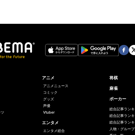
Face
Twi
book
er
アニメ
将棋
アニメニュース
麻雀
コミック
ポーカー
グッズ
声優
総合記事ランキ
ーツ
Vtuber
総合記事ランキ
エンタメ
総合記事ランキ
人物・グループ
エンタメ総合