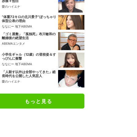
赤裸々告白
愛のハイエナ
“体重72キロの北川景子”ぽっちゃり
体型公表の理由
ななにー 地下ABEMA
「ゴミ屋敷」「孤独死」布川敏和の
離婚後の絶望生活
ABEMAエンタメ
小学生ギャル（12歳）の登校姿＆す
っぴんに衝撃
ななにー 地下ABEMA
「人殺す以外は全部やってきた」総
長時代を公開した人気芸人
愛のハイエナ
もっと見る