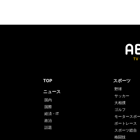
TOP
スポーツ
野球
ニュース
サッカー
国内
大相撲
国際
ゴルフ
経済・IT
モータースポ
政治
ボートレース
話題
スポーツ総合
格闘技