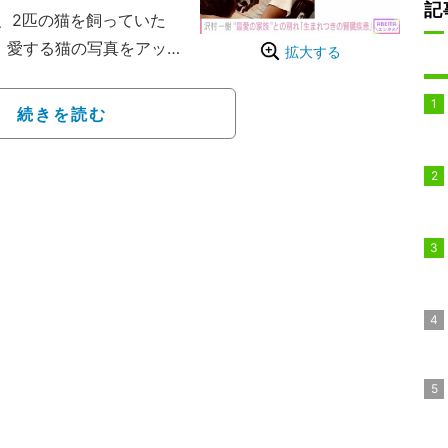
記
、2匹の猫を飼っていた
度々、愛する猫の写真をアッ
拡大する
になっていた。
まで見送ってくれ、帰宅
続きを読む
抱っこは嫌うけど膝に乗る
でるのは最高の癒しで
そんなまるのすけが先
りました。生まれつきの
告した。