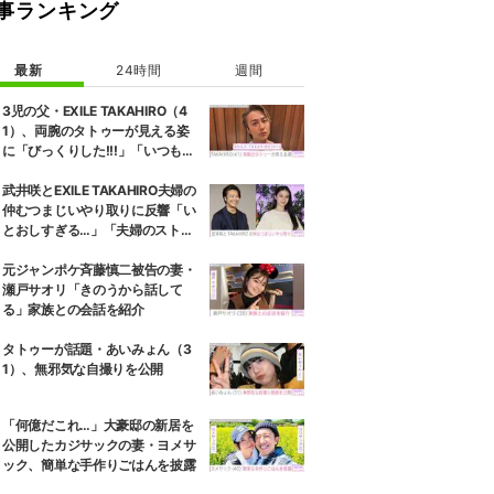
事ランキング
最新
24時間
週間
3児の父・EXILE TAKAHIRO（4
1）、両腕のタトゥーが見える姿
に「びっくりした!!!」「いつもと
また違ったTAKAHIROさん」など
の反響
武井咲とEXILE TAKAHIRO夫婦の
仲むつまじいやり取りに反響「い
とおしすぎる…」「夫婦のストー
リーほんと好き」
元ジャンポケ斉藤慎二被告の妻・
瀬戸サオリ「きのうから話して
る」家族との会話を紹介
タトゥーが話題・あいみょん（3
1）、無邪気な自撮りを公開
「何億だこれ…」大豪邸の新居を
公開したカジサックの妻・ヨメサ
ック、簡単な手作りごはんを披露