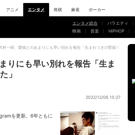
アニメ
エンタメ
将棋
麻雀
ポーカー
エンタメ総合
バラエティ
映画
音楽
HIPHOP
沢村一樹、愛猫とのあまりにも早い別れを報告「生まれつきの腎臓疾患でし
まりにも早い別れを報告「生ま
た」
2022/12/06 15:27
gramを更新。6年ともに