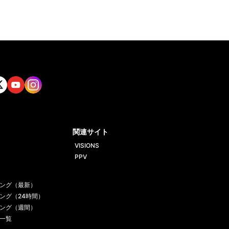
tt
Yout
Insta
ube
gram
関連サイト
VISIONS
PPV
ング（最新）
ング（24時間）
ング（週間）
一覧