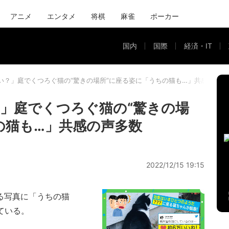
アニメ
エンタメ
将棋
麻雀
ポーカー
国内
国際
経済・IT
い？」庭でくつろぐ猫の“驚きの場所”に座る姿に「うちの猫も…」共感の声多
」庭でくつろぐ猫の“驚きの場
の猫も…」共感の声多数
2022/12/15 19:15
る写真に「うちの猫
ている。