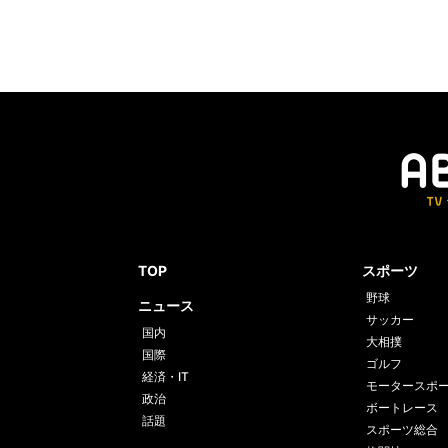
TOP
スポーツ
野球
ニュース
サッカー
国内
大相撲
国際
ゴルフ
経済・IT
モータースポ
政治
ボートレース
話題
スポーツ総合