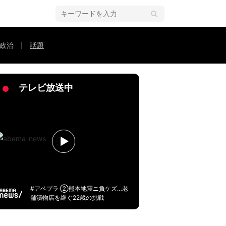
政治
話題
数
テレビ放送中
#アベプラ ②熊本地震ニ負ケズ…老
舗漬物店を継ぐ22歳の挑戦