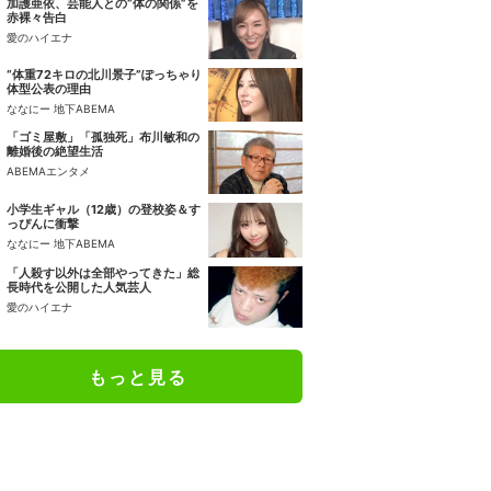
加護亜依、芸能人との“体の関係”を
赤裸々告白
愛のハイエナ
“体重72キロの北川景子”ぽっちゃり
体型公表の理由
ななにー 地下ABEMA
「ゴミ屋敷」「孤独死」布川敏和の
離婚後の絶望生活
ABEMAエンタメ
小学生ギャル（12歳）の登校姿＆す
っぴんに衝撃
ななにー 地下ABEMA
「人殺す以外は全部やってきた」総
長時代を公開した人気芸人
愛のハイエナ
もっと見る