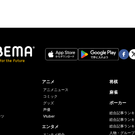
Face
Twi
book
er
アニメ
将棋
アニメニュース
麻雀
コミック
ポーカー
グッズ
声優
総合記事ランキ
ーツ
Vtuber
総合記事ランキ
エンタメ
総合記事ランキ
人物・グループ
エンタメ総合