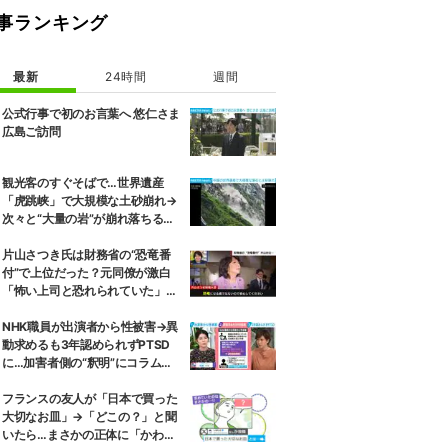
事ランキング
最新
24時間
週間
公式行事で初のお言葉へ 悠仁さま
広島ご訪問
観光客のすぐそばで…世界遺産
「虎跳峡」で大規模な土砂崩れ→
次々と“大量の岩”が崩れ落ちる瞬
間 中国
片山さつき氏は財務省の“恐竜番
付”で上位だった？元同僚が激白
「怖い上司と恐れられていた」
「関脇からおかみさんに」
NHK職員が出演者から性被害→異
動求めるも3年認められずPTSD
に…加害者側の“釈明”にコラムニ
スト「納得がいかない」一方で組
織体制の問題点も指摘
フランスの友人が「日本で買った
大切なお皿」→「どこの？」と聞
いたら…まさかの正体に「かわい