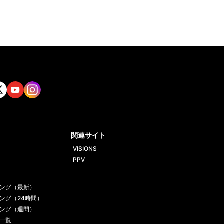
tt
Yout
Insta
ube
gram
関連サイト
VISIONS
PPV
ング（最新）
ング（24時間）
ング（週間）
一覧