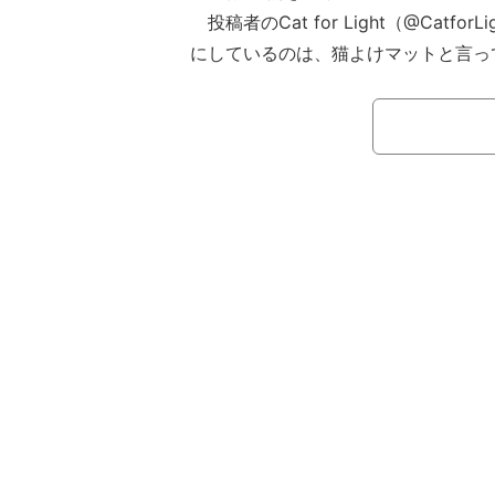
投稿者のCat for Light（@Catfo
にしているのは、猫よけマットと言っ
とともにTwitterに写真を投稿。
写真では、庭に座ってくつろいでい
て、その座っている場所が猫除けマッ
思議な状況だった。