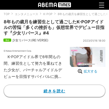
TOP
エンタメニュース
K-POP
8年もの歳月を練習生として過ごしたK
8年もの歳月を練習生として過ごしたK-POPアイド
ルの苦悩「多くの挫折も」仮想世界でデビュー目指
す『少女リバース』#4
少女リバース(RE:VERSE)
2023/01/16 18:00
ⓒ Kakao Entertainment Corp.
K-POPアイドル界で8年間もの
間、練習生として努力を重ねてき
た少女が、バーチャルアイドルデ
拡大する
ビューを目指すサバイバルに挑
戦。ファーストステージで確かな
歌唱力を見せつけ、審査員らを驚
続きを読む
かせた。
【映像】8年もの歳月を練習生と