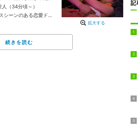
記
人（34分頃～）
スシーンのある恋愛ドラ
拡大する
いく様を追いかける恋愛
じられるのは、オーディ
勝ち取る為に相手役と稽古
続きを読む
様々なキスシーンを演じ
（ハリセンボン）、あ～
ャルジャル）、小森隼（GE
E）、谷まりあが務める。