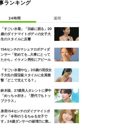
事ランキング
24時間
週間
「すごい水着」「目線に困る」20
歳のダイナマイトボディの女子大
生のスタイルに反響
154センチのマシュマロボディダ
ンサー「初めてを…大事にとって
たから」イケメン男性にアピール
「すごい水着やな」20歳の現役女
子大生の国宝級スタイルに全員衝
撃「どこで支えてる？」
鈴木福、27歳美人タレントに夢中
「めっちゃ好き」「歴代でもトッ
プクラス」
身長154センチのダイナマイトボ
ディ「令和のうるちゅる女子で
す」24歳ダンサーの破壊力に数原
龍友が悶絶