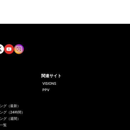
tt
Yout
Insta
ube
gram
関連サイト
VISIONS
PPV
ング（最新）
ング（24時間）
ング（週間）
一覧