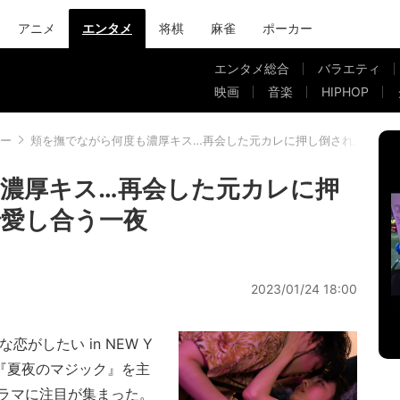
アニメ
エンタメ
将棋
麻雀
ポーカー
エンタメ総合
バラエティ
映画
音楽
HIPHOP
ー
頬を撫でながら何度も濃厚キス…再会した元カレに押し倒され、ソフ
濃厚キス…再会した元カレに押
愛し合う一夜
2023/01/24 18:00
恋がしたい in NEW Y
Endの『夏夜のマジック』を主
ラマに注目が集まった。