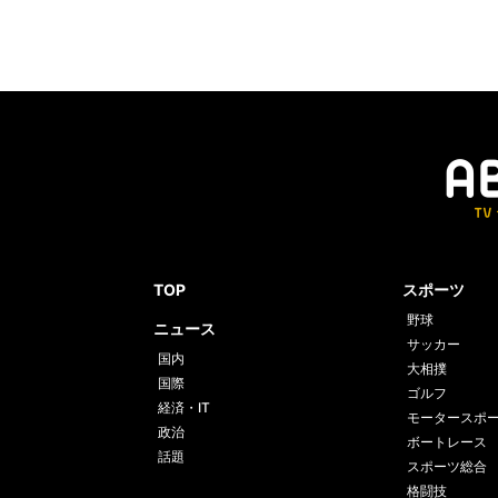
TOP
スポーツ
野球
ニュース
サッカー
国内
大相撲
国際
ゴルフ
経済・IT
モータースポ
政治
ボートレース
話題
スポーツ総合
格闘技