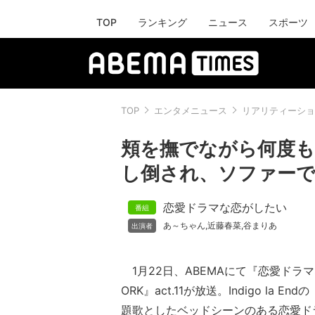
TOP
ランキング
ニュース
スポーツ
TOP
エンタメニュース
リアリティーショ
頬を撫でながら何度も
し倒され、ソファーで
恋愛ドラマな恋がしたい
あ～ちゃん
近藤春菜
谷まりあ
,
,
1月22日、ABEMAにて『恋愛ドラマな
ORK』act.11が放送。Indigo la 
題歌としたベッドシーンのある恋愛ド