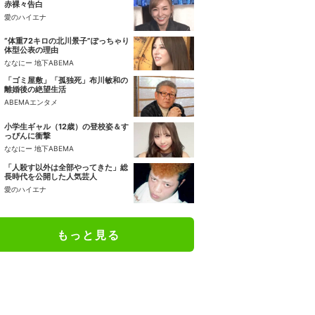
赤裸々告白
愛のハイエナ
“体重72キロの北川景子”ぽっちゃり
体型公表の理由
ななにー 地下ABEMA
「ゴミ屋敷」「孤独死」布川敏和の
離婚後の絶望生活
ABEMAエンタメ
小学生ギャル（12歳）の登校姿＆す
っぴんに衝撃
ななにー 地下ABEMA
「人殺す以外は全部やってきた」総
長時代を公開した人気芸人
愛のハイエナ
もっと見る