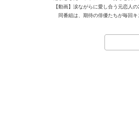
【動画】涙ながらに愛し合う元恋人の2
同番組は、期待の俳優たちが毎回キ
マの撮影をしながら、本当の恋をして
番組。番組内の恋愛ドラマで主役を演
ションで選ばれた男女1組だけ。役を
を重ねながら、台本に用意されている
ていく。スタジオメンバーは近藤春菜
ちゃん（Perfume）、福徳秀介（ジ
NERATIONS from EXILE TRIB