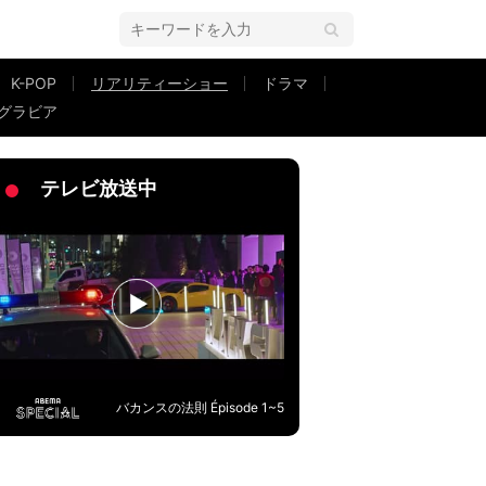
K-POP
リアリティーショー
ドラマ
グラビア
ァーで愛し合う一夜
テレビ放送中
バカンスの法則 Épisode 1~5