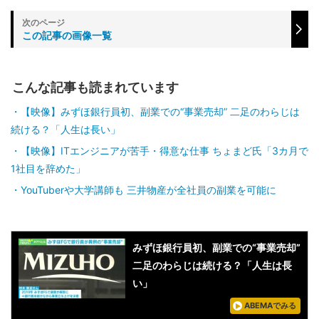
この記事の画像一覧
こんな記事も読まれています
【映像】みずほ銀行員初、副業での“事業売却” 二足のわらじは
続ける？「人生は長い」
【映像】ITエンジニアが苦手・得意な仕事 ちょまど氏「3カ月で
1社目を辞めた」
YouTuberや大学講師も 三井物産が全社員の副業を可能に
みずほ銀行員初、副業での“事業売却”
二足のわらじは続ける？「人生は長
い」
ABEMAでみる