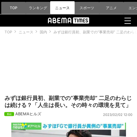
TOP
ランキング
ニュース
スポーツ
アニメ
エン
TOP
ニュース
国内
みずほ銀行員初、副業での“事業売却” 二足のわ
みずほ銀行員初、副業での“事業売却” 二足のわらじ
は続ける？「人生は長い。その時々の環境を見て」
ABEMAヒルズ
2023/02/02 12:00