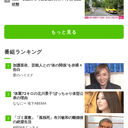
状態
もっと見る
番組ランキング
加護亜依、芸能人との“体の関係”を赤裸々
告白
愛のハイエナ
“体重72キロの北川景子”ぽっちゃり体型公
表の理由
ななにー 地下ABEMA
「ゴミ屋敷」「孤独死」布川敏和の離婚後
の絶望生活
ABEMAエンタメ