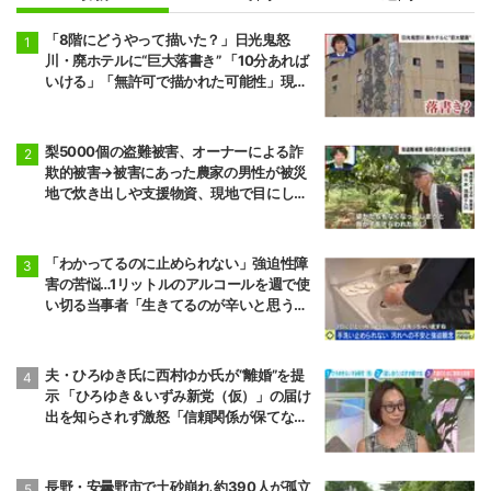
「8階にどうやって描いた？」日光鬼怒
川・廃ホテルに“巨大落書き” 「10分あれば
いける」「無許可で描かれた可能性」現役
アーティストらが見解
梨5000個の盗難被害、オーナーによる詐
欺的被害→被害にあった農家の男性が被災
地で炊き出しや支援物資、現地で目にし
た“助け合いの輪”
「わかってるのに止められない」強迫性障
害の苦悩…1リットルのアルコールを週で使
い切る当事者「生きてるのが辛いと思うこ
ともある」
夫・ひろゆき氏に西村ゆか氏が“離婚”を提
示 「ひろゆき＆いずみ新党（仮）」の届け
出を知らされず激怒「信頼関係が保てない
状態で夫婦を続けるのは無理」
長野・安曇野市で土砂崩れ 約390人が孤立