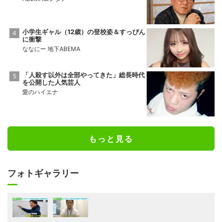
小学生ギャル（12歳）の登校姿＆すっぴん
に衝撃
ななにー 地下ABEMA
「人殺す以外は全部やってきた」総長時代
を公開した人気芸人
愛のハイエナ
もっと見る
フォトギャラリー