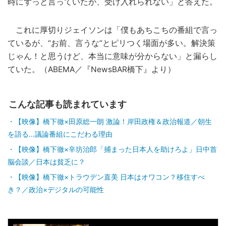
時にずっと言っていたが、受け入れられない」と答えた。
これに厚切りジェイソンは「僕もあちこちの番組で言っ
ているが、“お前、言うな”とピリつく場面が多い。解決策
じゃん！と思うけど、本当に意味が分からない」と漏らし
ていた。（ABEMA／『NewsBAR橋下』より）
こんな記事も読まれています
【映像】橋下徹×田原総一朗 激論！岸田政権＆政治報道／朝生
を語る…議論番組にこだわる理由
【映像】橋下徹×辛坊治郎「捕まった日本人を助けろよ」日中首
脳会談／日本は貧乏に？
【映像】橋下徹×トラウデン直美 日本はオワコン？移住すべ
き？／政治×デジタルの可能性