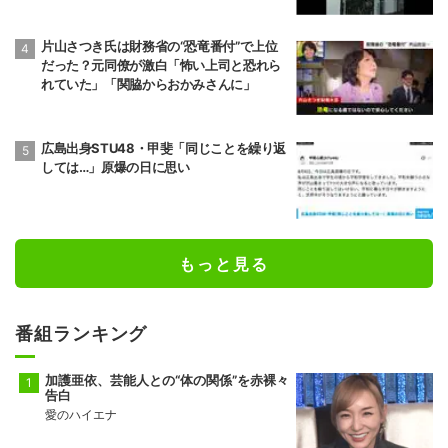
間退避に追われた緊迫の現場 グアテマラ
片山さつき氏は財務省の“恐竜番付”で上位
だった？元同僚が激白「怖い上司と恐れら
れていた」「関脇からおかみさんに」
広島出身STU48・甲斐「同じことを繰り返
しては…」原爆の日に思い
もっと見る
番組ランキング
加護亜依、芸能人との“体の関係”を赤裸々
告白
愛のハイエナ