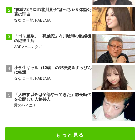
“体重72キロの北川景子”ぽっちゃり体型公
表の理由
ななにー 地下ABEMA
「ゴミ屋敷」「孤独死」布川敏和の離婚後
の絶望生活
ABEMAエンタメ
小学生ギャル（12歳）の登校姿＆すっぴん
に衝撃
ななにー 地下ABEMA
「人殺す以外は全部やってきた」総長時代
を公開した人気芸人
愛のハイエナ
もっと見る