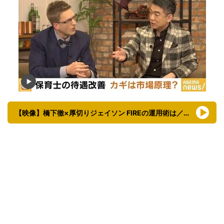
【映像】橋下徹×厚切りジェイソン FIREの運用術は／日本人の“安定志向”