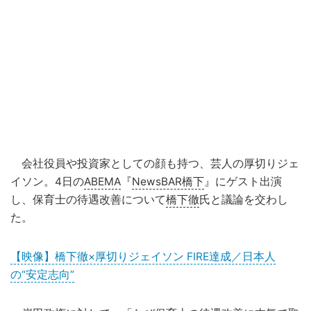
会社役員や投資家としての顔も持つ、芸人の厚切りジェ
イソン。4日の
ABEMA
『
NewsBAR橋下
』にゲスト出演
し、保育士の待遇改善について
橋下徹
氏と議論を交わし
た。
【映像】橋下徹×厚切りジェイソン FIRE達成／日本人
の“安定志向”