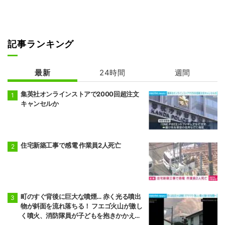
記事ランキング
最新
24時間
週間
集英社オンラインストアで2000回超注文
キャンセルか
住宅新築工事で感電 作業員2人死亡
町のすぐ背後に巨大な噴煙… 赤く光る噴出
物が斜面を流れ落ちる！ フエゴ火山が激し
く噴火、消防隊員が子どもを抱きかかえ夜