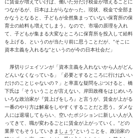
に賃金が増えていけば、働いた分だけ税金が増えることに
つながるが、日本は上がらなかった。現状、税金で全部ま
かなうとなると、子どもが全然集まっていない保育所の保
育士の給料も増えてしまう。なので、市場の原理を入れ
て、子どもが集まる大変なところに保育所を投入して給料
を上げる、というのが当たり前に思うことだが、“そこに
資本主義を入れるな”というのが今の日本社会だ」
厚切りジェイソンが「資本主義を入れないから人がどん
どんいなくなっている」「必要とするところに行けばいい
だけのことじゃないの？」と率直な疑問をぶつけると、橋
下氏は「そういうことが言えない。岸田政権をはじめいろ
いろな政治家が『賃上げをしろ』と言うが、賃金が上がる
一番のやり方は解雇をしやすくすることだと思う。ダメな
人には退場してもらい、空いたポジションに新しい人が入
ってきて、職が変わるごとに賃金が上がっていく。“どの
業界でもそうしていきま
しょう
”ということを、政治家の