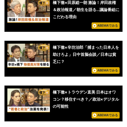
橋下徹×田原総一朗 激論！岸田政権
＆政治報道／朝生を語る…議論番組に
こだわる理由
ABEMAでみる
橋下徹×辛坊治郎「捕まった日本人を
助けろよ」日中首脳会談／日本は貧
乏に？
ABEMAでみる
橋下徹×トラウデン直美 日本はオワ
コン？移住すべき？／政治×デジタル
の可能性
ABEMAでみる