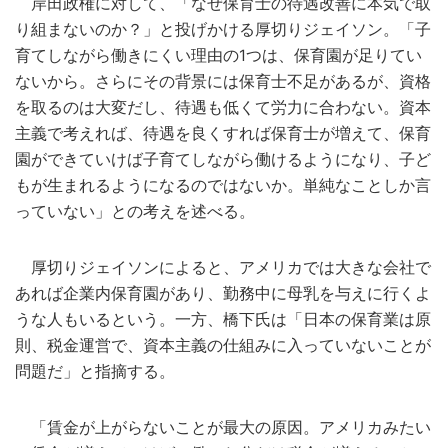
岸田政権に対して、「なぜ保育士の待遇改善に本気で取
り組まないのか？」と投げかける厚切りジェイソン。「子
育てしながら働きにくい理由の1つは、保育園が足りてい
ないから。さらにその背景には保育士不足があるが、資格
を取るのは大変だし、待遇も低くて労力に合わない。資本
主義で考えれば、待遇を良くすれば保育士が増えて、保育
園ができていけば子育てしながら働けるようになり、子ど
もが生まれるようになるのではないか。単純なことしか言
っていない」との考えを述べる。
厚切りジェイソンによると、アメリカでは大きな会社で
あれば企業内保育園があり、勤務中に母乳を与えに行くよ
うな人もいるという。一方、橋下氏は「日本の保育業は原
則、税金運営で、資本主義の仕組みに入っていないことが
問題だ」と指摘する。
「賃金が上がらないことが最大の原因。アメリカみたい