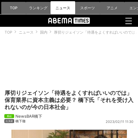
TOP
ランキング
ニュース
スポーツ
アニメ
エン
TOP
ニュース
国内
厚切りジェイソン「待遇をよくすればいいのでは」
厚切りジェイソン「待遇をよくすればいいのでは」
保育業界に資本主義は必要？ 橋下氏「それを受け入
れないのが今の日本社会」
NewsBAR橋下
橋下徹
2023/02/11 11:30