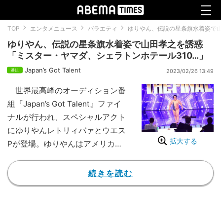
TOP
エンタメニュース
バラエティ
ゆりやん、伝説の星条旗水着姿で山
ゆりやん、伝説の星条旗水着姿で山田孝之を誘惑
「ミスター・ヤマダ、シェラトンホテール310…」
Japan’s Got Talent
2023/02/26 13:49
世界最高峰のオーディション番
組『Japan’s Got Talent』ファイ
ナルが行われ、スペシャルアクト
にゆりやんレトリィバァとウエス
拡大する
Pが登場。ゆりやんはアメリカ版
『Got Talent』で着た伝説の星条
旗水着でパフォーマンスを披露
続きを読む
し、審査員の山田孝之を「シェラ
トンホテ～ル」と誘惑した。
【映像】星条旗水着姿のゆりやん