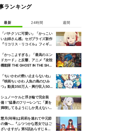
事ランキング
最新
24時間
週間
「バチクソに可愛い」「かっこい
いお姉さん感」セガプライズ新作
『リコリス・リコイル』フィギュ
ア解禁に反響続々
「かっこよすぎる」「最高のエン
ドカード」と反響、アニメ『攻殻
機動隊 THE GHOST IN THE SHEL
L』第5話エンドカード公開
「ちいかわの勢い止まらないね」
『映画ちいかわ 人魚の島のひみ
つ』動員350万人・興行収入50億
円突破が大きな話題に
シュノーケルと浮き輪で完全装
備！“猛暑のフリーレン”に「夏を
満喫してるようにしか見えない」
『葬送のフリーレン』
慧月(玲琳)は莉莉を連れて中元節
の儀へ…『ふつつかな悪女ではご
ざいますが』第5話あらすじ＆先