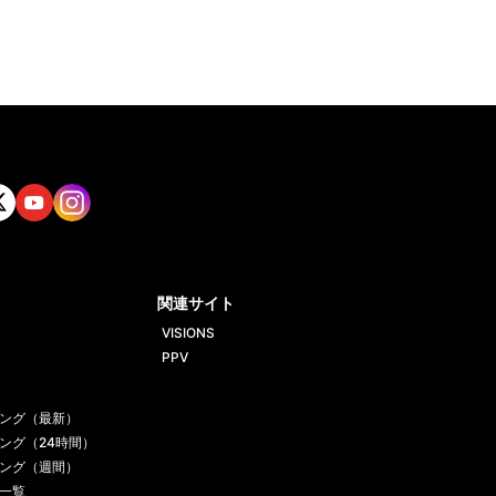
tt
Yout
Insta
ube
gram
関連サイト
VISIONS
PPV
ング（最新）
ング（24時間）
ング（週間）
一覧