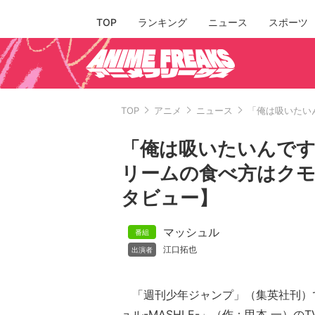
TOP
ランキング
ニュース
スポーツ
TOP
アニメ
ニュース
「俺は吸いたい
「俺は吸いたいんです
リームの食べ方はクモ
タビュー】
マッシュル
江口拓也
「週刊少年ジャンプ」（集英社刊）
ュル-MASHLE-」（作：甲本 一）のT