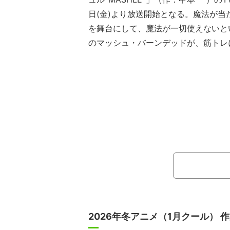
日(金)より放送開始となる。魔法が当
を舞台にして、魔法が一切使えないと
のマッシュ・バーンデッドが、筋トレ
肉のパワーを武器に、魔法学校でトッ
指すストーリーが展開する。
【放送】「マッシュル-MASHLE-」第
2026年冬アニメ（1月クール） 