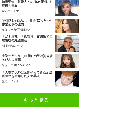
加護亜依、芸能人との“体の関係”を
赤裸々告白
愛のハイエナ
“体重72キロの北川景子”ぽっちゃり
体型公表の理由
ななにー 地下ABEMA
「ゴミ屋敷」「孤独死」布川敏和の
離婚後の絶望生活
ABEMAエンタメ
小学生ギャル（12歳）の登校姿＆す
っぴんに衝撃
ななにー 地下ABEMA
「人殺す以外は全部やってきた」総
長時代を公開した人気芸人
愛のハイエナ
もっと見る