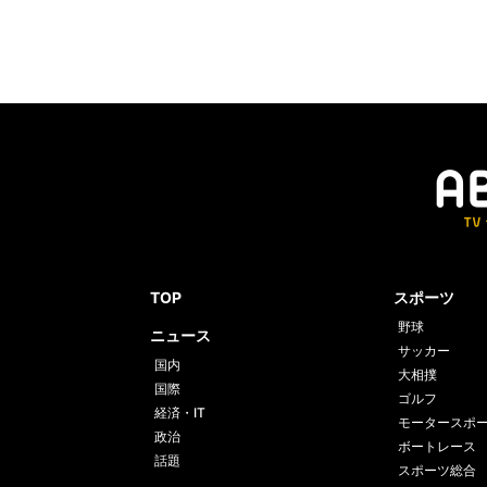
TOP
スポーツ
野球
ニュース
サッカー
国内
大相撲
国際
ゴルフ
経済・IT
モータースポ
政治
ボートレース
話題
スポーツ総合