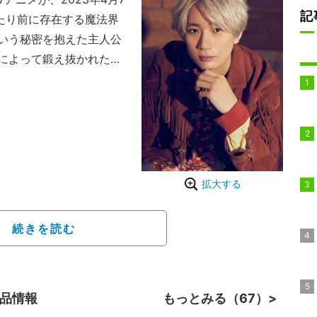
記
たり前に存在する魔法界
いう秘密を抱えた主人公
によって鍛え抜かれた筋
プとなる「神覚者」を目
1話
拡大する
続きを読む
作品情報
もっとみる（67）