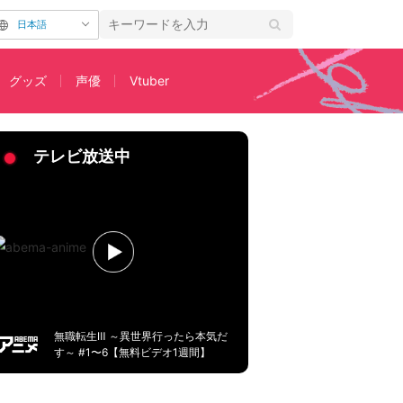
日本語
グッズ
声優
Vtuber
ッシュル」インタビュー】
テレビ放送中
無職転生Ⅲ ～異世界行ったら本気だ
す～ #1〜6【無料ビデオ1週間】