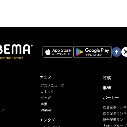
Face
Twi
book
er
アニメ
将棋
アニメニュース
麻雀
コミック
ポーカー
グッズ
声優
総合記事ランキ
ーツ
Vtuber
総合記事ランキ
エンタメ
総合記事ランキ
人物・グループ