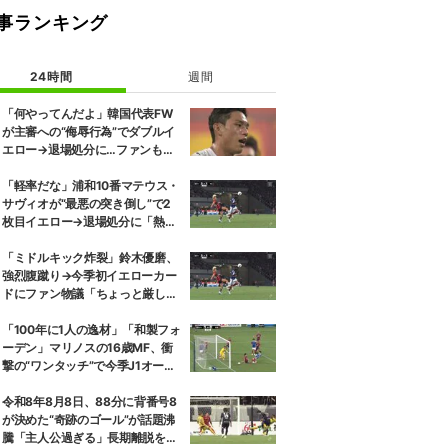
事ランキング
24時間
週間
「何やってんだよ」韓国代表FW
が主審への“侮辱行為”でダブルイ
エロー→退場処分に…ファンも
「ちょっと擁護できねーわ」
「軽率だな」浦和10番マテウス・
サヴィオが“最悪の突き倒し”で2
枚目イエロー→退場処分に「熱い
性格が裏目に出たか」
「ミドルキック炸裂」鈴木優磨、
強烈腹蹴り→今季初イエローカー
ドにファン物議「ちょっと厳しい
な」「開幕戦からお祖母様に怒ら
れる」
「100年に1人の逸材」「和製フォ
ーデン」マリノスの16歳MF、衝
撃の“ワンタッチ”で今季J1オープ
ニング弾！記録ずくめのデビュー
戦初ゴールに「歴史を作りよっ
令和8年8月8日、88分に背番号8
た」
が決めた“奇跡のゴール”が話題沸
騰「主人公過ぎる」長期離脱を経