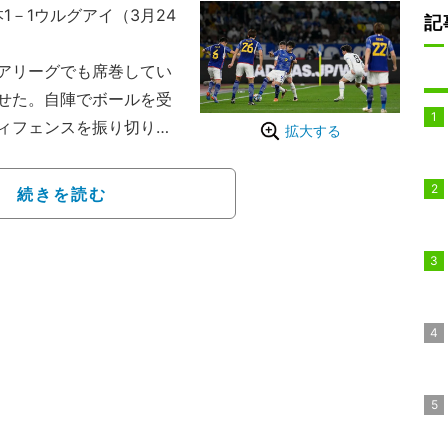
1－1ウルグアイ（3月24
記
アリーグでも席巻してい
せた。自陣でボールを受
ィフェンスを振り切り独
拡大する
の空気感がやばい」とサ
た。
続きを読む
薫の独走ドリブル
がボールを奪ってカウン
田からのパスを受けた三
スピードだけで引き離
張っていたこともあり簡単
とに成功。最後は相手DF
シュートは枠を捉えるこ
力で日本代表の攻撃を完