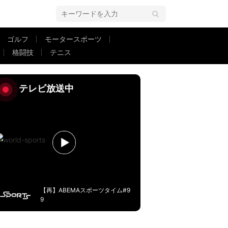
ゴルフ
モータースポーツ
格闘技
テニス
ドリブル一直線！開始2分の衝撃に「持った時の空気感がやばい」「これが見
テレビ放送中
【再】ABEMAスポーツタイム#9
9