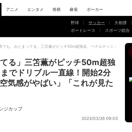
アニメ
エンタメ
将棋
麻雀
ポーカー
野球
サッカー
大相撲
ボートレース
スポーツ総合
表でも、みとまってる」三笘薫がピッチ50m超独走、ペナルティエリアまで
てる」三笘薫がピッチ50m超独
までドリブル一直線！開始2分
空気感がやばい」「これが見た
ンジカップ
2023/03/26 09:03