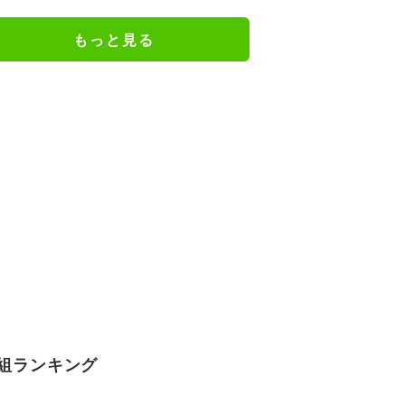
て電撃復帰した26歳MFの鮮烈弾
に「涙出てきた」
もっと見る
組ランキング