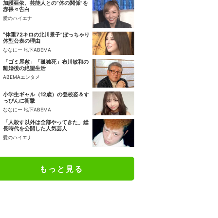
加護亜依、芸能人との“体の関係”を
赤裸々告白
愛のハイエナ
“体重72キロの北川景子”ぽっちゃり
体型公表の理由
ななにー 地下ABEMA
「ゴミ屋敷」「孤独死」布川敏和の
離婚後の絶望生活
ABEMAエンタメ
小学生ギャル（12歳）の登校姿＆す
っぴんに衝撃
ななにー 地下ABEMA
「人殺す以外は全部やってきた」総
長時代を公開した人気芸人
愛のハイエナ
もっと見る