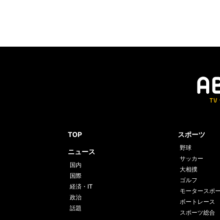
TOP
スポーツ
野球
ニュース
サッカー
国内
大相撲
国際
ゴルフ
経済・IT
モータースポ
政治
ボートレース
話題
スポーツ総合