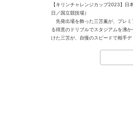
【キリンチャレンジカップ2023】日本
日／国立競技場）
先発出場を飾った三笘薫が、プレミ
る得意のドリブルでスタジアムを沸か
けた三笘が、自慢のスピードで相手デ
走してシュート。これには「持った時
ポーターからは大興奮の声が寄せられ
【映像】6万人から歓声があがる三笘
試合が始まって間もない2分、日本
ターを発動させる。自陣左サイドで鎌
笘は、まず追いかけて来る相手選手を
す。前を走る浅野がCBの2人を引っ
にペナルティーエリアまで持ち運ぶこ
の身を挺したブロックに遭ったことで
とができなかった。圧倒的な個人の能
結させた。