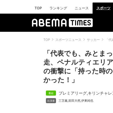
TOP
ランキング
ニュース
スポーツ
TOP
スポーツニュース
サッカー
「代
「代表でも、みとまっ
走、ペナルティエリア
の衝撃に「持った時の
かった！」
プレミアリーグ
,
キリンチャレ
三笘薫
前田大然
伊東純也
,
,