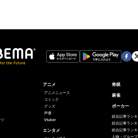
Face
Twi
book
er
アニメ
将棋
アニメニュース
麻雀
コミック
ポーカー
グッズ
声優
総合記事ランキ
ーツ
Vtuber
総合記事ランキ
エンタメ
総合記事ランキ
人物・グループ