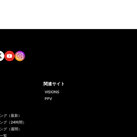
tt
Yout
Insta
ube
gram
関連サイト
VISIONS
PPV
ング（最新）
ング（24時間）
ング（週間）
一覧