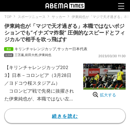
TOP
スポーツニュース
サッカー
伊東純也が「マジで天才過ぎる」本職
伊東純也が「マジで天才過ぎる」本職ではないポジ
ションでも“イナズマ炸裂” 圧倒的なスピードとフィ
ジカルで相手を吹っ飛ばす
キリンチャレンジカップ
,
サッカー日本代表
三笘薫
,
前田大然
,
伊東純也
2023/03/30 11:30
【キリンチャレンジカップ202
3】日本－コロンビア（3月28日
／ヨドコウ桜スタジアム）
コロンビア戦で先発に抜擢され
拡大する
た伊東純也が、本職ではない左ウ
イングでも実力を発揮した。自慢
のスピードとフィジカルを活かし
続きを読む
てボールを奪ってカウンターの起